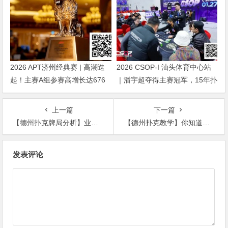
2026 APT济州经典赛 | 高潮迭
2026 CSOP-I 汕头体育中心站
起！主赛A组参赛高增长达676
｜潘宇超夺得主赛冠军，15年扑
人次！中国选手 Tony Lin 逆袭
克路，圆梦CSOP！
夺超级豪客赛冠军！
上一篇
下一篇
【德州扑克牌局分析】业余牌手在职业牌手手里赢下近$30万底池！
【德州扑克教学】你知道吗，顺子听牌最适合去诈唬！
文
发表评论
章
导
航