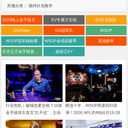
所属分类：
德州扑克教学
2023线上金手链主赛事
EV专属大宝箱
EV扑克战队
GGPoker
GG冠军队
WSOP
WSOP冠军锦标赛
WSOP金戒指夏季巡回赛
底池赔率
生肖之王金手链嘉年华
超级正EV
行业危机｜输钱也要交税？10条
暌违十年，WSOP再度回归亚
金手链得主直言“扛不住”，主动
洲！2026 APL济州站6月19-28
砍掉四分之三比赛
日盛大登场！