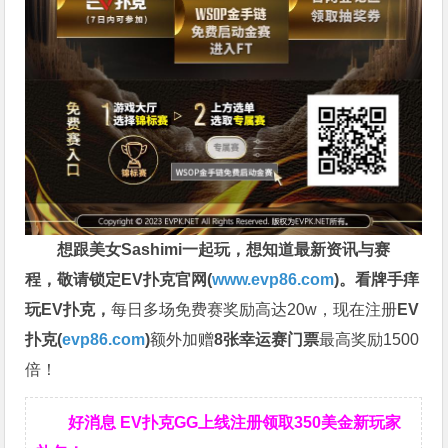
想跟美女Sashimi一起玩，
想知道最新资讯与赛
程，
敬请锁定EV扑克官网(
www.evp86.com
)。
看牌手痒
玩EV扑克，
每日多场免费赛奖励高达20w，现在注册
EV
扑克(
evp86.com
)
额外加赠
8张幸运赛门票
最高奖励1500
倍！
好消息 EV扑克GG上线注册领取350美金新玩家