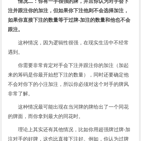
情况二：你有一手很强的牌，并且你认为对手会下
注并跟注你的加注，但如果你下注他则不会选择加注，
如果你直接下注的数量等于过牌-加注的数量和他也不会
跟注。
这种情况，因为逻辑性很强，在现实生活中不经常
遇到。
你需要非常肯定对手会下注并跟注你的加注（加起
来的筹码是你最开始想下注的数量），同时还要确定他
不会对你下的小注加注，所以你必须对这个对手的牌风
非常了解。
这种情况最可能出现在当河牌的牌给出了一个同花
的牌面，而你拿到最大的同花时。
理论上其实还有其他情况，比如你用超强牌过牌-加
注对手的好牌，这也比直接下注好。例如，你认为过牌