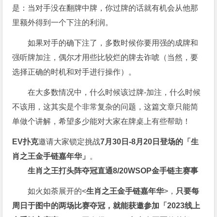
是：当对手没在翻牌中牌，你过牌的话就有机会从他那
里额外得到一个下注的利润。
如果对手的确下注了，多数时候你要用强的成牌和
强听牌加注，偶尔才用些比较烂的牌去诈唬（当然，要
选择正确的时机和对手进行操作）。
在大多数情况中，什么时候该过牌-加注，什么时候
不该用，这其实是个非常复杂的问题，这篇文章只能简
单做个讲解，希望多少能对大家在牌桌上有些帮助！
EV扑克
邀请大家锁定挑战
7月30日-8月20日登场的「生
肖之王金手链嘉年华」
。
生肖之王打头阵
夺冠直通8/20
WSOP金手链主赛事
如火如荼展开的<
生肖之王金手链嘉年华
>，
只要每
周日于图中的两场比赛夺冠，就能获邀参加「2023线上