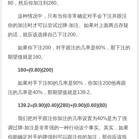
80，然后你加注到280。
这种情况中，只有当你非常确定对手会下注并跟注
你的加注时才可以尝试过牌-加注。如果对上面两点存疑
的话，就应该选择自己下注200。
如果你下注200，对手跟注的几率是80%，那下注的
期望值就是160。
160=(0.80)(200)
如果对手下注80的几率是90%，你加注200他再跟
注的几率是40%，那期望值就是139.2。
139.2=(0.90)(0.40)(280)+(0.90)(0.60)(80)
我们把对手跟注你加注的几率设置为40%是为了强
调过牌-加注是非常强的一种行动这个事实。其实，如果
你能确定对手的牌强到可以跟注你的加注，那你应该投