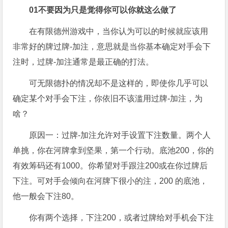
0
1
不要因为只是觉得你可以你就这么做了
在有限德州游戏中，当你认为可以的时候就应该用
非常好的牌过牌-加注，意思就是当你基本确定对手会下
注时，过牌-加注通常是最正确的打法。
可无限德扑的情况却不是这样的，即使你几乎可以
确定某个对手会下注，你依旧不该滥用过牌-加注，为
啥？
原因一：过牌-加注允许对手设置下注数量。两个人
单挑，你在河牌拿到坚果，第一个行动。底池200，你的
有效筹码还有1000。你希望对手跟注200或在你过牌后
下注。可对手会倾向在河牌下很小的注，200 的底池，
他一般会下注80。
你有两个选择，下注200，或者过牌给对手机会下注