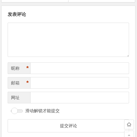
文
发表评论
章
导
航
*
昵称
*
邮箱
网址
滑动解锁才能提交