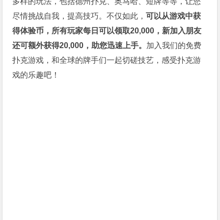
多样的玩法，包括德州扑克、奥马哈、短牌等等，让您
尽情挑战自我，提高技巧。不仅如此，
可以从游戏中获
得体验币，所有玩家每日可以领取20,000，新加入朋友
还可额外获得20,000，助您迅速上手。
加入我们的免费
扑克游戏，和全球的牌手们一起切磋技艺，感受扑克游
戏的乐趣吧！