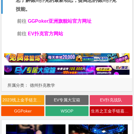
您了解德州扑克的最新动态，提高您的德州扑克
技能。
前往
GGPoker亚洲旗舰站
官方网址
前往
EV扑克官方网站
所属分类：
德州扑克教学
2023线上金手链主赛事
EV专属大宝箱
EV扑克战队
GGPoker
WSOP
生肖之王金手链嘉年华