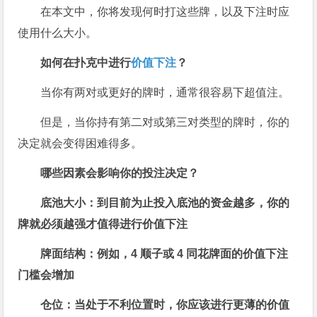
在本文中，你将发现何时打这些牌，以及下注时应
使用什么大小。
如何在扑克中进行
价值下注
？
当你有两对或更好的牌时，通常很容易下超值注。
但是，当你持有第二对或第三对类型的牌时，你的
决定就会变得困难得多。
哪些因素会影响你的投注决定？
底池大小：到目前为止投入底池的资金越多，你的
牌就必须越强才值得进行价值下注
牌面结构：例如，4 顺子或 4 同花牌面的价值下注
门槛会增加
仓位：当处于不利位置时，你应该进行更薄的价值