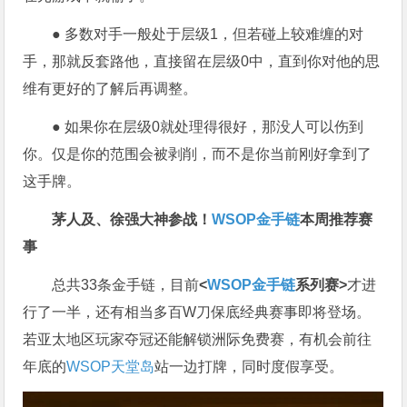
● 多数对手一般处于层级1，但若碰上较难缠的对
手，那就反套路他，直接留在层级0中，直到你对他的思
维有更好的了解后再调整。
● 如果你在层级0就处理得很好，那没人可以伤到
你。仅是你的范围会被剥削，而不是你当前刚好拿到了
这手牌。
茅人及、徐强大神参战！
WSOP金手链
本周推荐赛
事
总共33条金手链，目前
<
WSOP金手链
系列赛>
才进
行了一半，还有相当多百W刀保底经典赛事即将登场。
若亚太地区玩家夺冠还能解锁洲际免费赛，有机会前往
年底的
WSOP天堂岛
站一边打牌，同时度假享受。