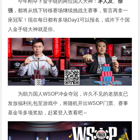
今年刚夺下金手链的两位国人大神：
茅人及
、
徐
强
，都将从线下转移赛场继续挑战主赛事，誓言再拿一
座冠军！现在每日都有多场Day1可以报名，或许下个国
人金手链大神就是你。
为助力国人WSOP冲金夺冠，许久不见的老朋友已
发放福利礼包至游戏中，将随机开出WSOP门票、赛事
基金等多项奖励，赶紧登入查看吧～