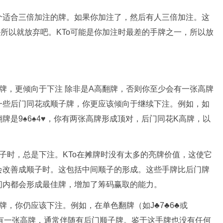
个适合三倍加注的牌。如果你加注了，然后有人三倍加注。这
—所以就放弃吧。KTo可能是你加注时最差的手牌之一，所以放
牌，更倾向于下注 除非是A高翻牌，否则你至少会有一张高牌
一些后门同花或顺子牌，你更应该倾向于继续下注。例如，如
翻牌是9♠6♠4♥，你有两张高牌形成顶对，后门同花K高牌，以
子时，总是下注。KTo在摊牌时没有太多的亮牌价值，这使它
会改善成顺子时。这包括中间顺子的形成。这些手牌比后门牌
间内都会形成最佳牌，增加了筹码赢取的能力。
牌，你仍应该下注。例如，在单色翻牌（如J
♣7♣6♣或
至少有一张高牌，通常伴随有后门顺子牌。鉴于这手牌也没有任何