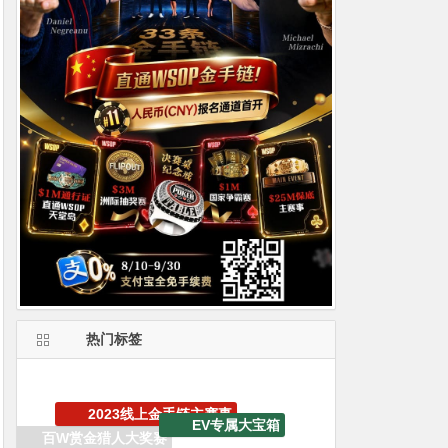
热门标签
EV扑克战队
APT亚洲扑克巡回赛