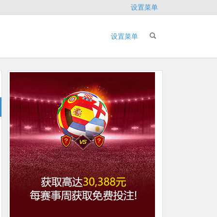
设置菜单
设置菜单