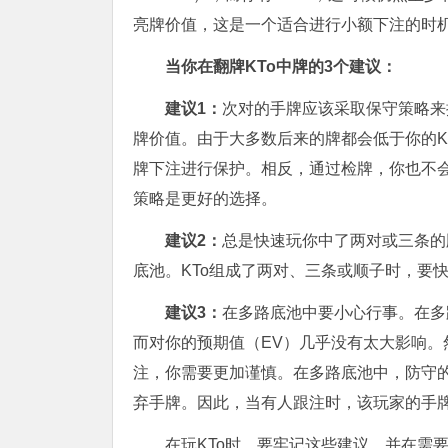
亮牌价值，这是一个适合进行小额下注的时
当你在翻牌KTo中牌的3个建议：
建议1：
次对的手牌应该采取保守策略来
牌价值。由于大多数后来的牌都会低于你的
牌下注进行保护。相反，通过检牌，你也不
策略是更好的选择。
建议2：
总是快速玩你中了两对或三条的
底池。KTo组成了两对、三条或顺子时，要
建议3：
在多路底池中要小心行事。在多
而对你的预期值（EV）几乎没有太大影响
注，你需要更加谨慎。在多路底池中，防守
弃手牌。因此，当有人跟注时，该玩家的手
在玩KTo时，要牢记这些建议，并在需