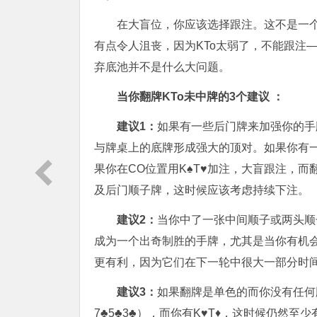
在大盲位，你应该选择跟注。这不是一
有点令人沮丧，因为KTo太弱了，不能跟注
弃底池并不是什么大问题。
当你翻牌KTo未中牌的3个建议 ：
建议1：
如果有一些后门牌来加强你的手
与牌桌上的底牌形成强大的顶对。如果你有
果你在CO位置用K♠T♥加注，大盲跟注，而
及后门顺子牌，这时候应该考虑持续下注。
建议2：
当你中了一张中间顺子或两头顺
成为一个出奇制胜的手牌，尤其是当你有机
更有利，因为它们在下一轮中很大一部分时
建议3：
如果翻牌是单色的而你没有任何
7♣5♣3♣），而你有K♥T♦，这时候仍然