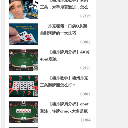
三条，对手却更激进，怎么
办？
07/15
扑克秘籍：口袋Q从翻
前到河牌的十大技巧
08/02
【德扑牌局分析】AK冷
4bet底池
02/13
【德扑教学】德州扑克
三条翻牌面怎么打？
08/07
【德扑牌局分析】cbet
重注，转牌check大多是纸
老虎
11/04