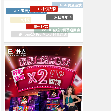
双旦嘉年华
德州扑克
EV扑克
WSOP金戒指夏季巡回赛
iPhone15 Pro Max无限量赠送
WSOP线上金手链
传奇扑克