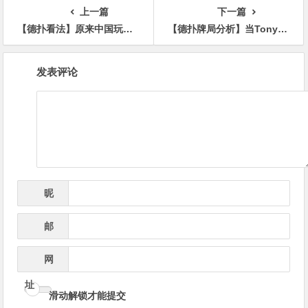
逆袭夺超级豪客赛冠军！
上一篇
下一篇
【德扑看法】原来中国玩家在歪果仁眼里是这种形象！
【德扑牌局分析】当Tony G面对100,000美元的诈唬，他会怎么做？
文
发表评论
章
导
航
昵
*
称
邮
*
箱
网
址
滑动解锁才能提交