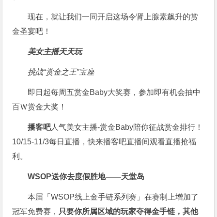
现在，就让我们一同开启这场令肾上腺素飙升的赏
金圣宴吧！
美女主播天天玩
挑战“赏金之王”宝座
即日起每周五赏金Baby大奖赛，参加即有机会抽中
百Ｗ赏金大奖！
播客吧
人气美女主播-赏金Baby陪你征战赏金排行！
10/15-11/3每日直播，快来播客吧直播间观看直播抢福
利。
WSOP送你去度假胜地——天堂岛
本届「WSOP线上金手链系列赛」在赛制上增加了
冠军免费赛，
只要你所属区域的玩家夺得金手链，其他