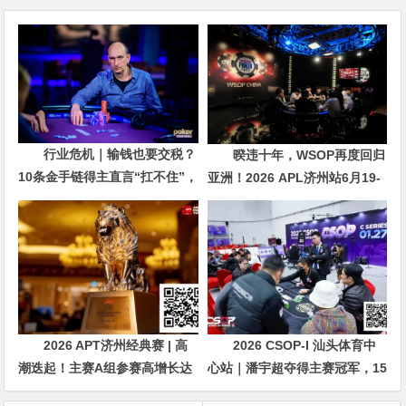
行业危机｜输钱也要交税？
暌违十年，WSOP再度回归
10条金手链得主直言“扛不住”，
亚洲！2026 APL济州站6月19-
主动砍掉四分之三比赛
28日盛大登场！
2026 APT济州经典赛 | 高
2026 CSOP-I 汕头体育中
潮迭起！主赛A组参赛高增长达
心站｜潘宇超夺得主赛冠军，15
676人次！中国选手 Tony Lin
年扑克路，圆梦CSOP！