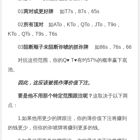
01
两对或更好牌
如T7s，87s，65s
02
所有顶对
如ATo，KTo，QTo，JTo，T9o，
KTo，QTs，T9s，T6s
03
阻断顺子未阻断诈唬的抓诈牌
如86s，76s，66
对抗这些范围，你的Q♥ T♥有约57%的概率赢下底
池。
因此，这应该被视作薄价值下注。
要是他不用那个特定范围跟注呢？
这取决于以下两
点：
1.如果他用更少的牌跟注，你的薄价值下注将赚到
的钱更少，但你的诈唬牌将赚到更多的钱。