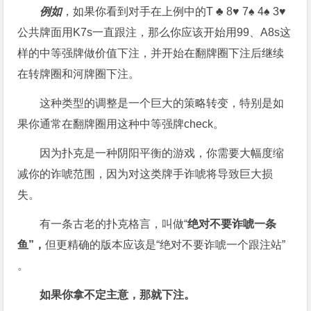
例如
，如果你看到对手在上例中的T ♣ 8♥ 7♠ 4♠ 3♥
公共牌面用K7s一直跟注，那么你应该开始用99、A8s这
样的中等强牌做价值下注，并开始在翻牌圈下注后继续
在转牌圈和河牌圈下注。
这种类型的调整是一个巨大的策略转变，特别是如
果你通常在翻牌圈用这种中等强牌check。
因为扑克是一种阴阳平衡的游戏，你需要大幅度缩
减你的诈唬范围，因为对这类牌手诈唬将导致巨大损
失。
有一条古老的扑克格言，叫做“
绝对不要诈唬一条
鱼”，
但更精确的版本应该是“绝对不要诈唬一个跟注站”
。
如果你拿不定主意，那就下注。