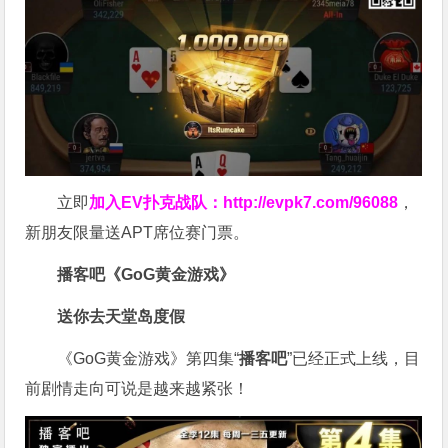
立即
加入EV扑克战队：
http://evpk7.com/96088
，
新朋友限量送APT席位赛门票。
播客吧
《GoG黄金游戏》
送你去天堂岛度假
《GoG黄金游戏》第四集“
播客吧
”已经正式上线，目
前剧情走向可说是越来越紧张！