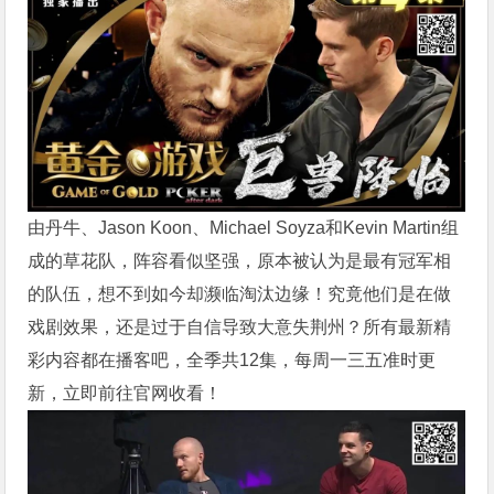
由丹牛、Jason Koon、Michael Soyza和Kevin Martin组
成的草花队，阵容看似坚强，原本被认为是最有冠军相
的队伍，想不到如今却濒临淘汰边缘！
究竟他们是在做
戏剧效果，还是过于自信导致大意失荆州？
所有最新精
彩内容都在播客吧，全季共12集，每周一三五准时更
新，立即前往官网收看！