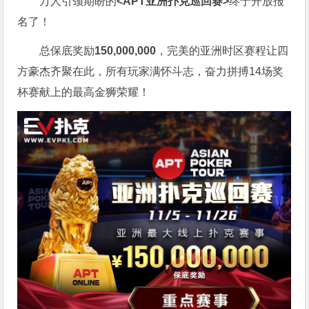
万人引颈期盼的
<APT亚洲扑克巡回赛>
终于开放报
名了！
总保底奖励
150,000,000
，完美的亚洲时区赛程让四
方豪杰齐聚在此，所有玩家满怀斗志，奋力拼搏14场奖
杯赛献上的最高金狮荣耀！