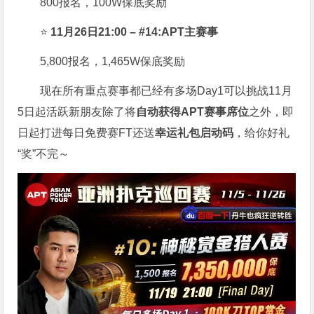
800报名，100W保底奖励
⭐
11月26日21:00 – #14:APT主赛事
5,800报名，1,465W保底奖励
现在所有重点赛事都已经有多场Day1可以挑战11月
5日起活跃新朋友除了将
自
动获得APT赛事席位
之外，即
日起打进每日免费赛FT还送
幸运礼包启动码
，给你好礼
“奖”不完～