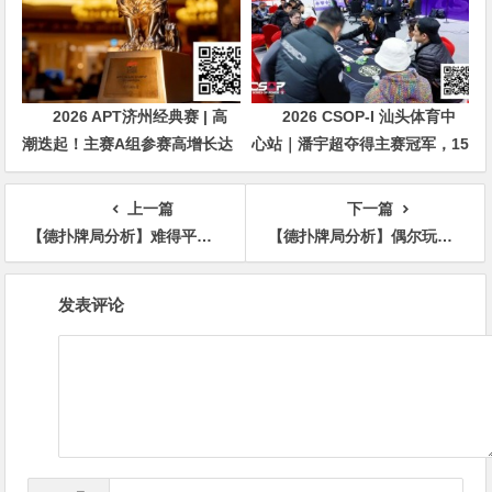
2026 APT济州经典赛 | 高
2026 CSOP-I 汕头体育中
潮迭起！主赛A组参赛高增长达
心站｜潘宇超夺得主赛冠军，15
676人次！中国选手 Tony Lin
年扑克路，圆梦CSOP！
逆袭夺超级豪客赛冠军！
上一篇
下一篇
【德扑牌局分析】难得平衡一下
【德扑牌局分析】偶尔玩玩垃圾牌
文
发表评论
章
导
航