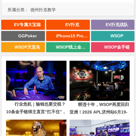
所属分类：
德州扑克教学
EV专属大宝箱
EV扑克
EV扑克战队
GGPoker
iPhone15 Pro Max无限量赠送
WSOP
WSOP天堂岛
WSOP线上金手链
WSOP金手链
行业危机｜输钱也要交税？
暌违十年，WSOP再度回归
10条金手链得主直言“扛不住”，
亚洲！2026 APL济州站6月19-
主动砍掉四分之三比赛
28日盛大登场！