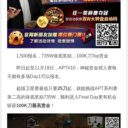
1,500报名，735W保底奖励，100K刀Top赏金
即日起至11月19日，APT#10：神秘赏金猎人赛每
天都有多场Day1可以报名。
超级卫星赛最低只要
25刀
起，就能挑战APT系列赛
第二高的保底奖励735W，顺利进入Final Day更有机会
斩获
100K刀最高赏金
！