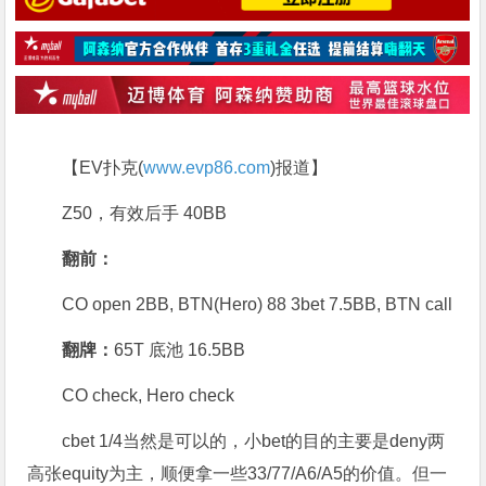
【EV扑克(
www.evp86.com
)报道】
Z50，有效后手 40BB
翻前：
CO open 2BB, BTN(Hero) 88 3bet 7.5BB, BTN call
翻牌：
65T 底池 16.5BB
CO check, Hero check
cbet 1/4当然是可以的，小bet的目的主要是deny两
高张equity为主，顺便拿一些33/77/A6/A5的价值。但一