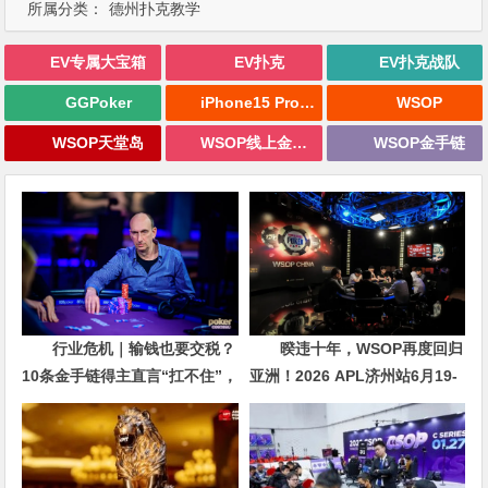
所属分类：
德州扑克教学
EV专属大宝箱
EV扑克
EV扑克战队
GGPoker
iPhone15 Pro Max无限量赠送
WSOP
WSOP天堂岛
WSOP线上金手链
WSOP金手链
行业危机｜输钱也要交税？
暌违十年，WSOP再度回归
10条金手链得主直言“扛不住”，
亚洲！2026 APL济州站6月19-
主动砍掉四分之三比赛
28日盛大登场！