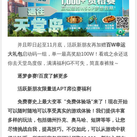
并且即日起至11月底，活跃新朋友再加赠
百W幸运
大礼包
启动码一组，单一最高奖励100W！看戏之余还送
你去天堂岛度假，满满福利G不可失，简直泰裤辣～
逐梦参赛!百度了解更多
活跃新朋友限量送
APT席位赛福利
免费赛史上最大变革
”免费体验场”来了！
现在开始
可以随时随地可以享受真实的游戏体验！我们提供丰富
多样的玩法，包括德州扑克、奥马哈、短牌等等，让您
尽情挑战自我，提高技巧。不仅如此，
可以从游戏中获