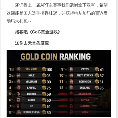
还记得上一届APT主赛事我们遗憾拿下亚军，希望
这回能是国人选手摘得桂冠，并获得特别加码的百W启
动码大礼包～
播客吧
《GoG黄金游戏》
送你去天堂岛度假