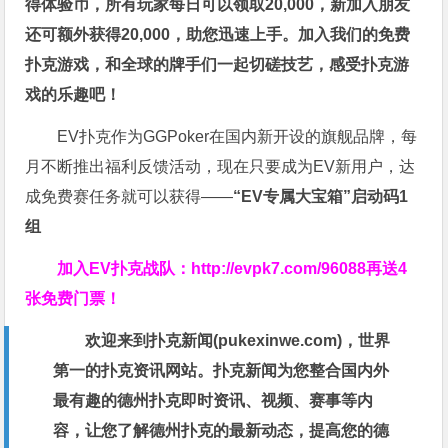
得体验币，所有玩家每日可以领取20,000，新加入朋友
还可额外获得20,000，助您迅速上手。
加入我们的免费
扑克游戏，和全球的牌手们一起切磋技艺，感受扑克游
戏的乐趣吧！
EV扑克作为GGPoker在国内新开设的旗舰品牌，每
月不断推出福利反馈活动，现在只要成为EV新用户，达
成免费赛任务就可以获得——
“EV专属大宝箱”启动码1
组
加入EV扑克战队：
http://evpk7.com/96088
再送4
张免费门票！
欢迎来到扑克新闻(
pukexinwe.com
)，世界
第一的扑克资讯网站。扑克新闻为您整合国内外
最有趣的德州扑克即时资讯、视频、赛事等内
容，让您了解德州扑克的最新动态，提高您的德