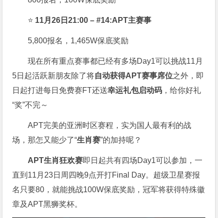
⭐
11月26日21:00 – #14:APT主赛事
5,800报名，1,465W保底奖励
现在所有重点赛事都已经有多场Day1可以挑战11月
5日起活跃新朋友除了将
自
动获得APT赛事席位
之外，即
日起打进每日免费赛FT还送
幸运礼包启动码
，给你好礼
“奖”不完～
APT完美的亚洲时区赛程，实为国人最有利的战
场，那怎又能少了“
生肖赛
”的加持呢？
APT生肖狂欢赛
即日起共有四场Day1可以参加，一
直到11月23日周四晚9点开打Final Day。超级卫星赛报
名只要80，就能挑战100W保底奖励，冠军将获得特殊徽
章及APT黑狮奖杯。