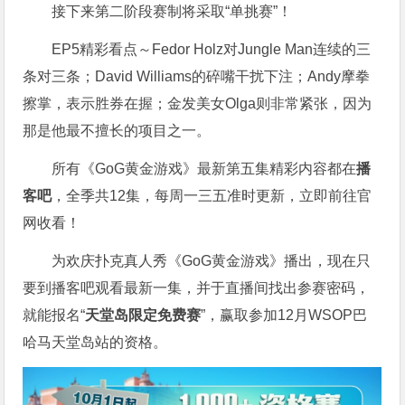
接下来第二阶段赛制将采取“单挑赛”！
EP5精彩看点～Fedor Holz对Jungle Man连续的三
条对三条；David Williams的碎嘴干扰下注；Andy摩拳
擦掌，表示胜券在握；金发美女Olga则非常紧张，因为
那是他最不擅长的项目之一。
所有《GoG黄金游戏》最新第五集精彩内容都在
播
客吧
，全季共12集，每周一三五准时更新，立即前往官
网收看！
为欢庆扑克真人秀《GoG黄金游戏》播出，现在只
要到播客吧观看最新一集，并于直播间找出参赛密码，
就能报名“
天堂岛限定免费赛
”，赢取参加12月WSOP巴
哈马天堂岛站的资格。