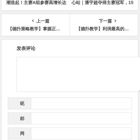
潮迭起！主赛A组参赛高增长达
心站｜潘宇超夺得主赛冠军，15
676人次！中国选手 Tony Lin
年扑克路，圆梦CSOP！
逆袭夺超级豪客赛冠军！
上一篇
下一篇
【德扑策略教学】掌握正确的下注方式 能让收益翻倍！
【德扑教学】利润最高的玩法并非GTO，懂得与对手交换错误才是
文
发表评论
章
导
航
昵
*
称
邮
*
箱
网