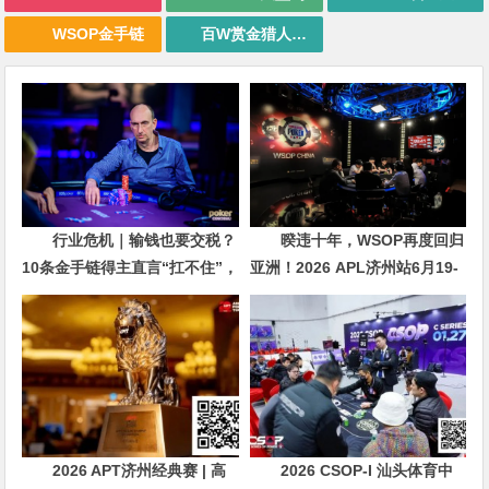
WSOP金手链
百W赏金猎人大奖赛
行业危机｜输钱也要交税？
暌违十年，WSOP再度回归
10条金手链得主直言“扛不住”，
亚洲！2026 APL济州站6月19-
主动砍掉四分之三比赛
28日盛大登场！
2026 APT济州经典赛 | 高
2026 CSOP-I 汕头体育中