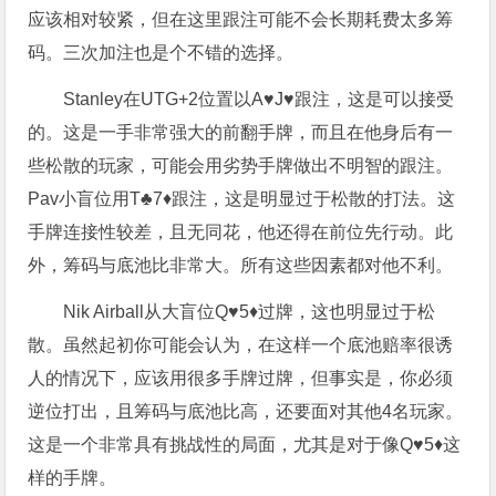
应该相对较紧，但在这里跟注可能不会长期耗费太多筹
码。三次加注也是个不错的选择。
Stanley在UTG+2位置以A♥J♥跟注，这是可以接受
的。这是一手非常强大的前翻手牌，而且在他身后有一
些松散的玩家，可能会用劣势手牌做出不明智的跟注。
Pav小盲位用T♣7♦跟注，这是明显过于松散的打法。这
手牌连接性较差，且无同花，他还得在前位先行动。此
外，筹码与底池比非常大。所有这些因素都对他不利。
Nik Airball从大盲位Q♥5♦过牌，这也明显过于松
散。虽然起初你可能会认为，在这样一个底池赔率很诱
人的情况下，应该用很多手牌过牌，但事实是，你必须
逆位打出，且筹码与底池比高，还要面对其他4名玩家。
这是一个非常具有挑战性的局面，尤其是对于像Q♥5♦这
样的手牌。