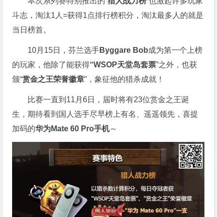
本次系列赛特别推出的“
猎人战力榜
”也激起许多玩家
斗志，淘汰1人=获得1点排行榜积分，淘汰最多人的就是
当日榜首。
10月15日，芬兰选手
Byggare Bob
成为第一个上榜
的玩家，他除了能获得
“WSOP天堂岛套票
”之外，也获
颁“
赏金之王荣誉徽章
”，象征他的猎杀成就！
比赛一直到11月6日，届时将有23位赏金之王诞
生，期待看到国人选手尽早榜上有名、遥遥领先，喜提
加码的
华为Mate 60 Pro手机
～