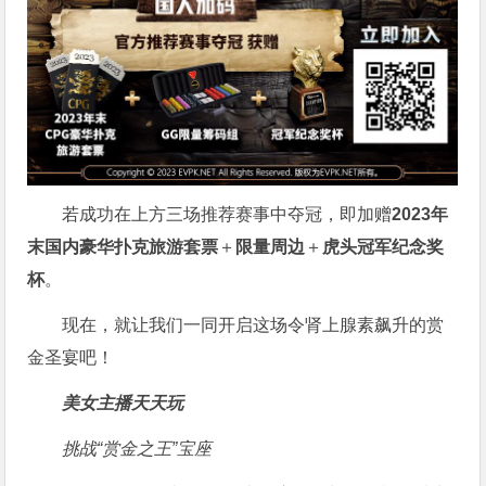
若成功在上方三场推荐赛事中夺冠，即加赠
2023年
末国内豪华扑克旅游套票
＋
限量周边
＋
虎头冠军纪念奖
杯
。
现在，就让我们一同开启这场令肾上腺素飙升的赏
金圣宴吧！
美女主播天天玩
挑战“赏金之王”宝座