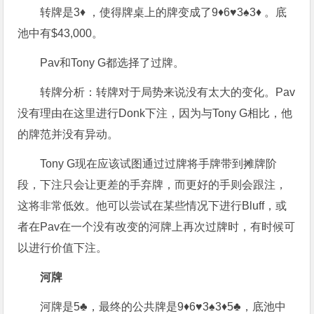
转牌是3♦ ，使得牌桌上的牌变成了9♦6♥3♠3♦ 。底
池中有$43,000。
Pav和Tony G都选择了过牌。
转牌分析：转牌对于局势来说没有太大的变化。Pav
没有理由在这里进行Donk下注，因为与Tony G相比，他
的牌范并没有异动。
Tony G现在应该试图通过过牌将手牌带到摊牌阶
段，下注只会让更差的手弃牌，而更好的手则会跟注，
这将非常低效。他可以尝试在某些情况下进行Bluff，或
者在Pav在一个没有改变的河牌上再次过牌时，有时候可
以进行价值下注。
河牌
河牌是5♣，最终的公共牌是9♦6♥3♠3♦5♣，底池中