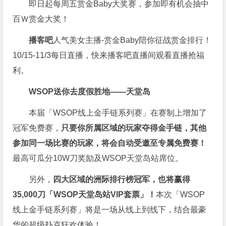
即日起每周五赏金Baby大奖赛，参加即有机会抽中
百Ｗ赏金大奖！
播客吧
人气美女主播-赏金Baby陪你征战赏金排行！
10/15-11/3每日直播，快来播客吧直播间观看直播抢福
利。
WSOP送你去度假胜地——天堂岛
本届「WSOP线上金手链系列赛」在赛制上增加了
冠军免费赛，
只要你所属区域的玩家夺得金手链，其他
参加同一场比赛的玩家，将会自动受邀至专属免费赛！
最高可瓜分10W刀奖励及WSOP天堂岛站席位。
另外，
四大区域的洲际排行榜冠军，也将赢得
35,000刀「WSOP天堂岛站VIP套票」！
本次「WSOP
线上金手链系列赛」将是一场从线上到线下，结合最豪
华的超级扑克狂欢体验！