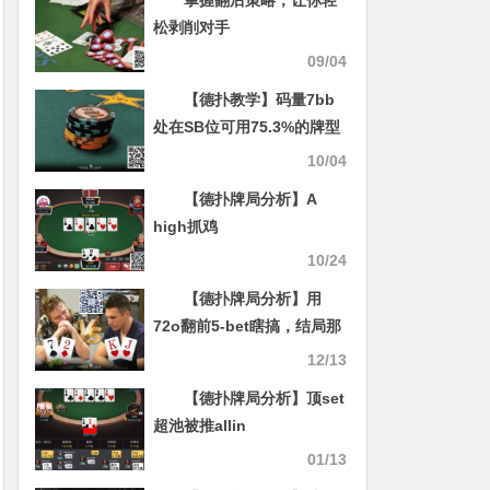
松剥削对手
09/04
【德扑教学】码量7bb
处在SB位可用75.3%的牌型
全下，比如53s
10/04
【德扑牌局分析】A
high抓鸡
10/24
【德扑牌局分析】用
72o翻前5-bet瞎搞，结局那
叫一个凄凉！
12/13
【德扑牌局分析】顶set
超池被推allin
01/13