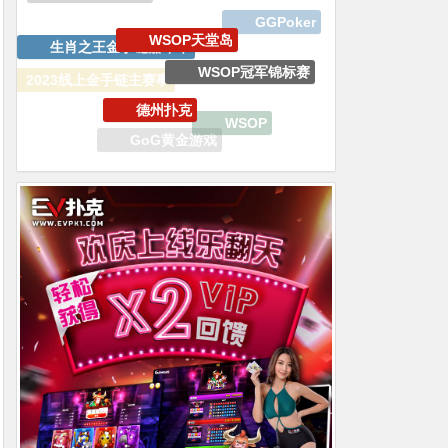
GGPoker
WSOP冠军锦标赛
德州扑克
2023线上金手链主赛事
WSOP
GoG黄金游戏
WSOP金戒指夏季巡回赛