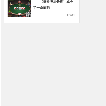
【德扑牌局分析】成全
了一条疯狗
12/31