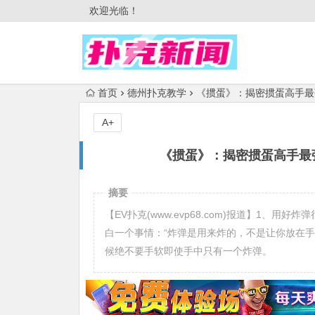
欢迎光临！
首页
德州扑克教学
《掼蛋》：揭密掼蛋高手最
A+
《掼蛋》：揭密掼蛋高手最
摘要
【EV扑克(www.evp68.com)报道】1
白一个事情：“炸弹是用来炸的，不是让你放在
候绝不要手软即使手中只有一个炸弹。