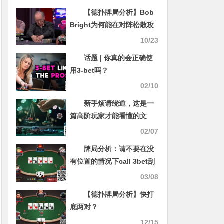
【德扑牌局分析】Bob
Bright为何能在对阵松散攻
击型玩家时轻松弃掉Set
10/23
话题 | 你真的会正确使
用3-bet吗？
02/10
新手烦请绕道，这是一
篇高阶玩家才能看懂的文
章！
02/07
牌局分析：请不要在没
有位置的情况下call 3bet刮
set了
03/08
【德扑牌局分析】快打
底两对？
12/15