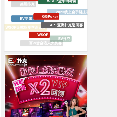
EV专属大宝箱
APT亚洲扑克巡回赛
WSOP
WSOP金戒指夏季巡回赛
EV扑克
V专属大宝箱
百W赏金猎人大奖赛
双旦嘉年华
传奇扑克