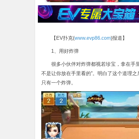
【EV扑克(
www.evp86.com
)报道】
1、用好炸弹
很多小伙伴对炸弹都视若珍宝，拿在手
不是让你放在手里看的”。明白了这个道理
只有一个炸弹。