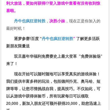
利大放送，要如何获得!?登入游戏中查看有没有收到惊
喜啦。
丹牛也疯狂逆转胜
，
决胜小妹
，现在正是你加入的
最好时机！
逐梦参赛!百度 “
丹牛也疯狂逆转胜
”
了解更多
活跃
新朋友限量送
双旦嘉年华福利
免费赛史上最大变革
”免费体验场”
来了！
现在开始可以随时随地可以享受真实的游戏体验！
我们提供丰富多样的玩法，包括德州扑克、奥马哈、短
牌等等，让您尽情挑战自我，提高技巧。不仅如此，
可
以从游戏中获得体验币，所有玩家每日可以领取
20,000，新加入朋友还可额外获得20,000，助您迅速上