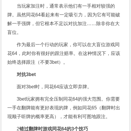
当玩家加注时，通常表示他们有一手相对较强的
牌。虽然同花64看起来有一定吸引力，因为它有可能破
解一手强牌，但它根本不足以对抗加注……除非你在大
盲位。
作为最后一个行动的玩家，你可以在大盲位游戏同
花64，此时你有很好的跟注赔率。在这种情况下，应该
始终选择跟注（不要3bet）。
对抗3bet
面对3bet时，同花64应该立即弃牌。
3bet玩家拥有完全压制同花64的强大范围。你需要
一手在翻牌能有更好表现的牌，例如同花65（翻牌时出
现顺子听牌的概率更高），才能有利可图地跟注。
2
错过翻牌时游戏同花64的3个技巧