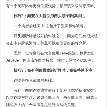
有一个玩家比你更有位置优势，都应该采取防守策略。
技巧2：频繁在大盲位用两头顺子听牌加注
一个均衡的过牌-加注包括了强牌和诈唬牌。
双头顺听牌是最好的诈唬之一，因为它们有很大机
会击中转牌或河牌，并且可以迫使更好的牌弃牌。
因此，但你翻前在大盲位用6♠4♠跟注，翻牌发出
J♣5♦3♠，你应该在面对持续下注时，经常考虑加注。
技巧3：在有利位置拿到听牌时，积极持续下注
诈唬是扑克策略的基础。
有利可图的诈唬通常依赖于某种形式的备用权益，
以防诈唬被跟注。诸如卡顺听牌、两头顺听牌、同花听
牌或强大的组合听牌等是这种方法的关键。