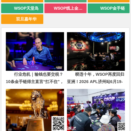
WSOP天堂岛
WSOP线上金手链
WSOP金手链
双旦嘉年华
行业危机｜输钱也要交税？
暌违十年，WSOP再度回归
10条金手链得主直言“扛不住”，
亚洲！2026 APL济州站6月19-
主动砍掉四分之三比赛
28日盛大登场！