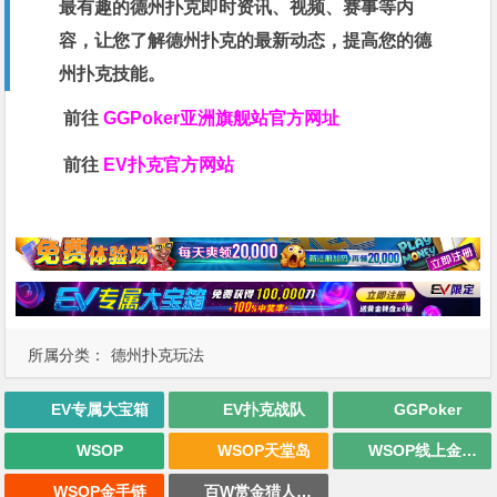
最有趣的德州扑克即时资讯、视频、赛事等内
容，让您了解德州扑克的最新动态，提高您的德
州扑克技能。
前往
GGPoker亚洲旗舰站
官方网址
前往
EV扑克官方网站
所属分类：
德州扑克玩法
EV专属大宝箱
EV扑克战队
GGPoker
WSOP
WSOP天堂岛
WSOP线上金手链
WSOP金手链
百W赏金猎人大奖赛