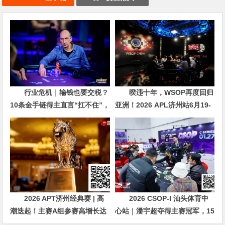
行业危机｜输钱也要交税？
暌违十年，WSOP再度回归
10条金手链得主直言“扛不住”，
亚洲！2026 APL济州站6月19-
主动砍掉四分之三比赛
28日盛大登场！
2026 APT济州经典赛 | 高
2026 CSOP-I 汕头体育中
潮迭起！主赛A组参赛高增长达
心站｜潘宇超夺得主赛冠军，15
676人次！中国选手 Tony Lin
年扑克路，圆梦CSOP！