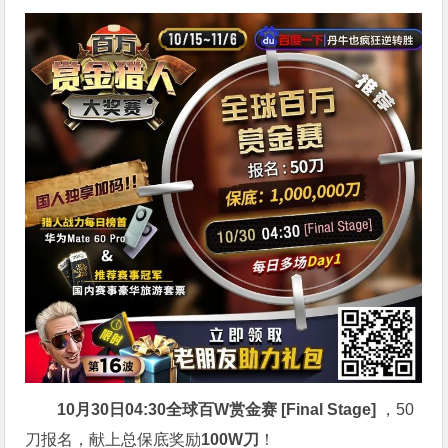
10月30日04:30
全球百W赏金赛 [Final Stage]
，50
刀报名，献上总保底奖励
100W刀
！