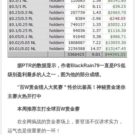
据
PTR
的数据显示，
作者
BlackRain79
一直是
PS
低
级别盈利最多的人之一
，图为他的部分成绩。
“百W赏金猎人大奖赛＂性价比极高！
神秘赏金迷你
主赛火热开打中
本周推荐主打
全球百W赏金赛
在全网疯战的赏金赛场上，要登顶不仅讲求实力，
运气也是很重要的一环！