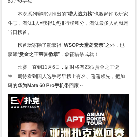
60 Pro手机
本次系列赛特别推出的“
猎人战力榜
”也激起许多玩家
斗志，淘汰1人=获得1点排行榜积分，淘汰最多人的就是
当日榜首。
榜首玩家除了能获得
“WSOP天堂岛套票
”之外，也
获颁“
赏金之王荣誉徽章
”，象征猎杀成就！
比赛一直到11月6日，届时将有23位赏金之王诞
生，期待看到国人选手尽早榜上有名、遥遥领先，把加
码的
华为Mate 60 Pro手机
带回家～