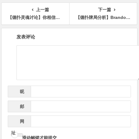
逆袭夺超级豪客赛冠军！
上一篇
下一篇
【德扑灵魂讨论】你相信德州扑克有天赋一说吗？
【德扑牌局分析】Brandon Steven的诈唬牌在河牌完成了逆袭
文
发表评论
章
导
航
昵
*
称
邮
*
箱
网
址
滑动解锁才能提交