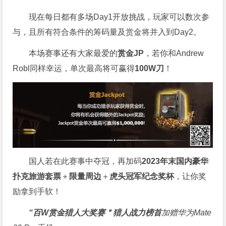
现在每日都有多场Day1开放挑战，玩家可以数次参
与，且所有符合条件的筹码量及赏金将并入到Day2。
本场赛事还有大家最爱的
赏金JP
，若你和Andrew
Robl同样幸运，单次最高将可赢得
100W刀
！
国人若在此赛事中夺冠，再加码
2023年末国内豪华
扑克旅游套票
＋
限量周边
＋
虎头冠军纪念奖杯
，让你奖
励拿到手软！
“百W赏金猎人大奖赛＂
猎人战力榜首
加赠华为Mate