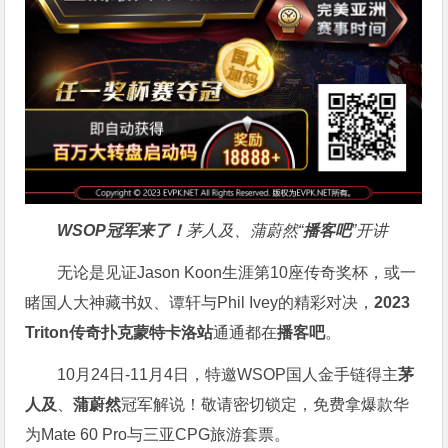
WSOP冠军来了！
茅人及、蒲蔚然“
播客吧
”开讲
无论是见证Jason Koon生涯第10座传奇奖杯，或一
睹国人大神藏书奴、谭轩与Phil Ivey的精彩对决，
2023
Triton传奇扑克蒙特卡洛站
通通都在
播客吧
。
10月24日-11月4日，特邀WSOP国人金手链得主
茅
人及
、
蒲蔚然
冠军解说！敬请密切锁定，免费拿爆款华
为Mate 60 Pro与三亚CPG旅游套票。