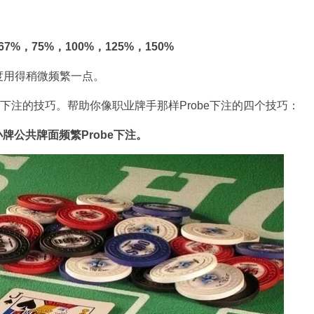
7%，75%，100%，125%，150%
度用得稍微频繁一点。
e下注的技巧。帮助你像职业牌手那样Probe下注的四个技巧：
小牌公共牌面频繁Probe下注。