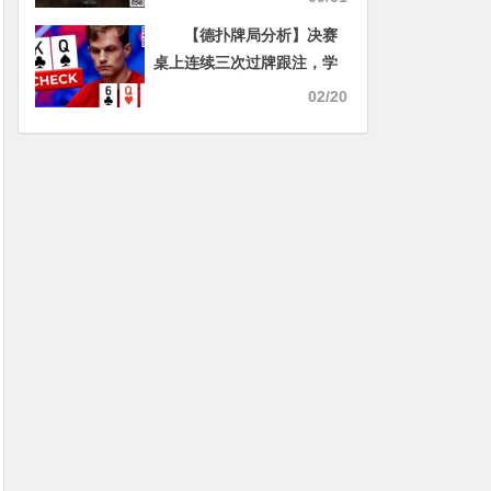
【德扑牌局分析】决赛
桌上连续三次过牌跟注，学
到了！
02/20