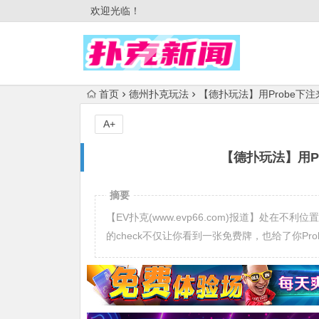
欢迎光临！
首页
德州扑克玩法
【德扑玩法】用Probe下
A+
【德扑玩法】用P
摘要
【EV扑克(www.evp66.com)报道】处在
的check不仅让你看到一张免费牌，也给了你Pr