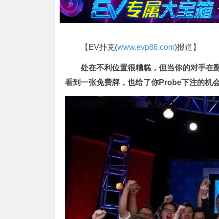
【EV扑克(
www.evp86.com
)报道】
处在不利位置很糟糕，但当你的对手在翻牌
看到一张免费牌，也给了你Probe下注的机