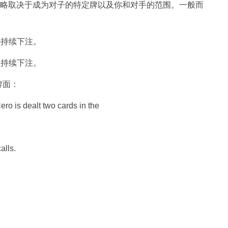
注策略取决于成为对子的特定牌以及你和对手的范围。一般而
少持续下注。
繁持续下注。
牌面：
ero is dealt two cards in the
alls.