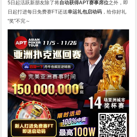
5日起活跃新朋友除了将
自
动获得APT赛事席位
之外，即
日起打进每日免费赛FT还送
幸运礼包启动码
，给你好礼
“奖”不完～