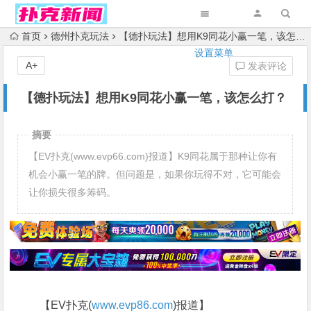
首页
德州扑克玩法
【德扑玩法】想用K9同花小赢一笔，该怎么打？
设置菜单
A+
发表评论
【德扑玩法】想用K9同花小赢一笔，该怎么打？
摘要
【EV扑克(www.evp66.com)报道】K9同花属于那种让你有
机会小赢一笔的牌。但问题是，如果你玩得不对，它可能会
让你损失很多筹码。
【EV扑克(
www.evp86.com
)报道】