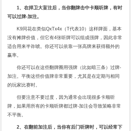
1、在捍卫大盲注后，当你翻牌击中卡顺听牌，有时
可以过牌-加注。
K9同花在类似QxTx4x（T代表10）这样牌面，基本
没有摊牌价值，但它有4张听牌可以组成强牌，因此非常
适合用来半诈唬。你还可以依靠一张高牌来获得额外的
赢率。
你还可以在这些翻牌圈用强牌（比如暗三条）过牌-
加注。平衡这些价值牌非常重要，尤其是在定期与相同
的玩家比赛时。
但要注意不要过度，因为通常会出现很多卡顺听
牌，如果用所有的卡顺听牌都过牌-加注会导致策略非常
不平衡。
2、在翻前加注后，当你有后门听牌时，可以经常下