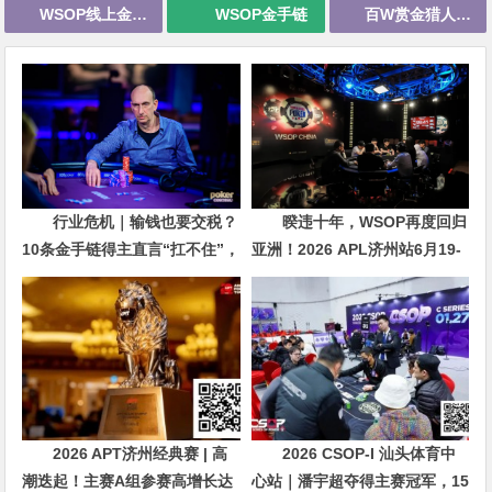
WSOP线上金手链
WSOP金手链
百W赏金猎人大奖赛
行业危机｜输钱也要交税？
暌违十年，WSOP再度回归
10条金手链得主直言“扛不住”，
亚洲！2026 APL济州站6月19-
主动砍掉四分之三比赛
28日盛大登场！
2026 APT济州经典赛 | 高
2026 CSOP-I 汕头体育中
潮迭起！主赛A组参赛高增长达
心站｜潘宇超夺得主赛冠军，15