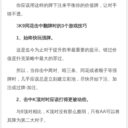
你应该用这样的牌下注来平衡你的价值牌，让对手
猜不透。
3
K9同花击中翻牌时的3个游戏技巧
1、始终快玩强牌。
这是迄今为止对于提升胜率最重要的提示。错过价
值是扑克策略中最大的罪过。
所以，当你击中两对、暗三条、同花或者顺子等强
牌时，几乎应该总是立刻建立彩池，尽快开始下注、加
注或过牌-加注。
2、击中K顶对时应该打得更被动些。
与9顶对相比，K顶对没有那么脆弱，只有AA可以将
其降为第二大对子。