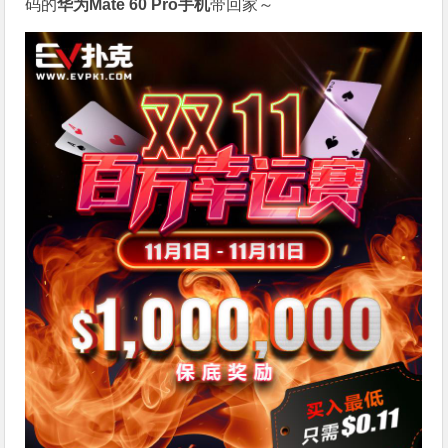
码的
华为Mate 60 Pro手机
带回家～