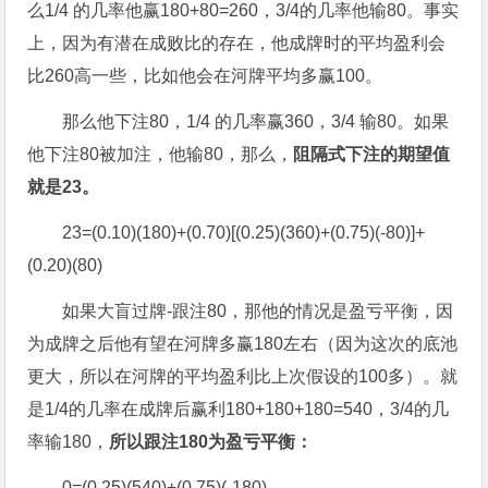
么1/4 的几率他赢180+80=260，3/4的几率他输80。事实
上，因为有潜在成败比的存在，他成牌时的平均盈利会
比260高一些，比如他会在河牌平均多赢100。
那么他下注80，1/4 的几率赢360，3/4 输80。如果
他下注80被加注，他输80，那么，
阻隔式下注的期望值
就是23。
23=(0.10)(180)+(0.70)[(0.25)(360)+(0.75)(-80)]+
(0.20)(80)
如果大盲过牌-跟注80，那他的情况是盈亏平衡，因
为成牌之后他有望在河牌多赢180左右（因为这次的底池
更大，所以在河牌的平均盈利比上次假设的100多）。就
是1/4的几率在成牌后赢利180+180+180=540，3/4的几
率输180，
所以跟注180为盈亏平衡：
0=(0.25)(540)+(0.75)(-180)