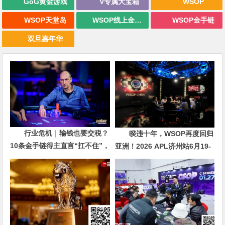
GoG黄金游戏
V专属大宝箱
WSOP
WSOP天堂岛
WSOP线上金手链
WSOP金手链
双旦嘉年华
行业危机｜输钱也要交税？
暌违十年，WSOP再度回归
10条金手链得主直言“扛不住”，
亚洲！2026 APL济州站6月19-
主动砍掉四分之三比赛
28日盛大登场！