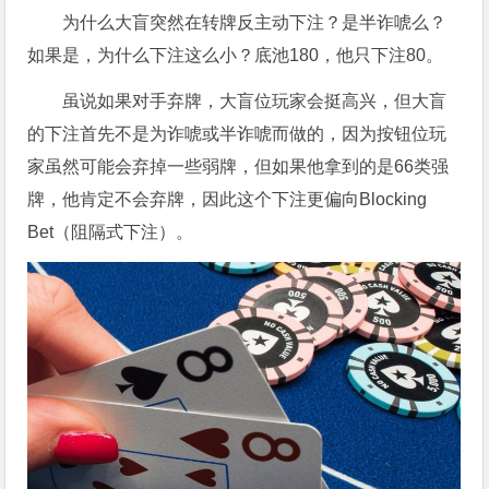
为什么大盲突然在转牌反主动下注？是半诈唬么？
如果是，为什么下注这么小？底池180，他只下注80。
虽说如果对手弃牌，大盲位玩家会挺高兴，但大盲
的下注首先不是为诈唬或半诈唬而做的，因为按钮位玩
家虽然可能会弃掉一些弱牌，但如果他拿到的是66类强
牌，他肯定不会弃牌，因此这个下注更偏向Blocking
Bet（阻隔式下注）。