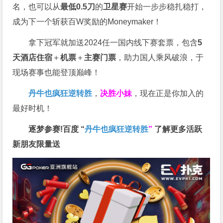
名，也可以从
最低0.5刀
的
卫星赛
开始一步步稳扎稳打，
成为下一个斩获百W奖励的Moneymaker！
拿下冠军就加送2024任一国内线下赛套票，包含
5
天酒店住宿
＋
机票
＋
主赛门票
，助力国人乘风破浪，于
现场赛事也能登顶巅峰！
丹牛也疯狂逆转胜
，
决胜小妹
，现在正是你加入的
最好时机！
逐梦参赛!百度 “
丹牛也疯狂逆转胜
”
了解更多
活跃
新朋友限量送