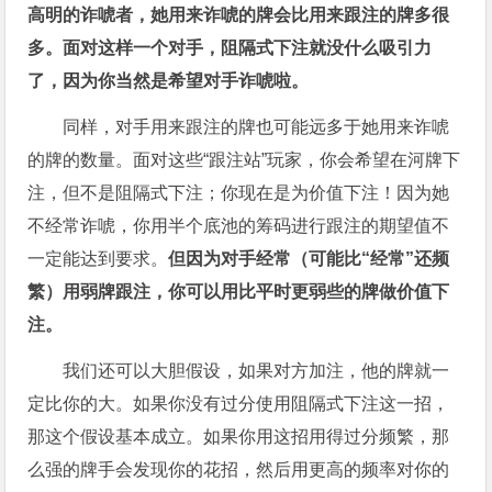
高明的诈唬者，她用来诈唬的牌会比用来跟注的牌多很
多。面对这样一个对手，阻隔式下注就没什么吸引力
了，因为你当然是希望对手诈唬啦。
同样，对手用来跟注的牌也可能远多于她用来诈唬
的牌的数量。面对这些“跟注站”玩家，你会希望在河牌下
注，但不是阻隔式下注；你现在是为价值下注！因为她
不经常诈唬，你用半个底池的筹码进行跟注的期望值不
一定能达到要求。
但因为对手经常（可能比“经常”还频
繁）用弱牌跟注，你可以用比平时更弱些的牌做价值下
注。
我们还可以大胆假设，如果对方加注，他的牌就一
定比你的大。如果你没有过分使用阻隔式下注这一招，
那这个假设基本成立。如果你用这招用得过分频繁，那
么强的牌手会发现你的花招，然后用更高的频率对你的