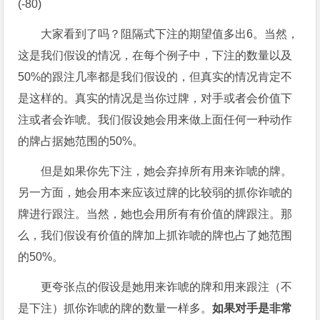
(-80)
大家看到了吗？阻隔式下注的期望值多出6。当然，
这是我们假设的情况，在每个例子中，下注的数量以及
50%的跟注几率都是我们假设的，但真实的情况肯定不
是这样的。真实的情况是当你过牌，对手或者会价值下
注或者会诈唬。我们假设她会用来做上面任何一种动作
的牌占据她范围的50%。
但是如果你先下注，她会弃掉所有用来诈唬的牌。
另一方面，她会用本来应该过牌的比较弱的抓你诈唬的
牌进行跟注。当然，她也会用所有有价值的牌跟注。那
么，我们假设有价值的牌加上抓诈唬的牌也占了她范围
的50%。
更夸张点的假设是她用来诈唬的牌和用来跟注（不
是下注）抓你诈唬的牌的数量一样多。
如果对手是非常