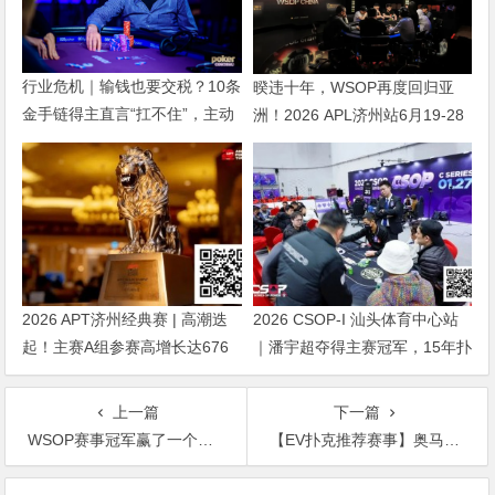
行业危机｜输钱也要交税？10条
暌违十年，WSOP再度回归亚
金手链得主直言“扛不住”，主动
洲！2026 APL济州站6月19-28
砍掉四分之三比赛
日盛大登场！
2026 APT济州经典赛 | 高潮迭
2026 CSOP-I 汕头体育中心站
起！主赛A组参赛高增长达676
｜潘宇超夺得主赛冠军，15年扑
人次！中国选手 Tony Lin 逆袭
克路，圆梦CSOP！
夺超级豪客赛冠军！
上一篇
下一篇
WSOP赛事冠军赢了一个亿，霸气说：只是银行多了几块钱！金戒指主赛每日多场DAY1
【EV扑克推荐赛事】奥马哈迷系列赛$5,000,000美金保底 重磅上线
文