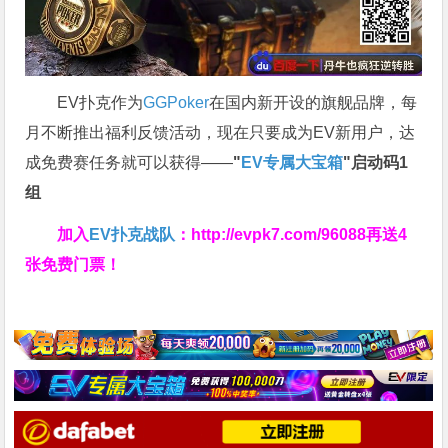
EV扑克作为
GGPoker
在国内新开设的旗舰品牌，每
月不断推出福利反馈活动，现在只要成为EV新用户，达
成免费赛任务就可以获得——
"
EV专属大宝箱
"启动码1
组
加入
EV扑克战队
：
http://evpk7.com/96088
再送4
张免费门票！