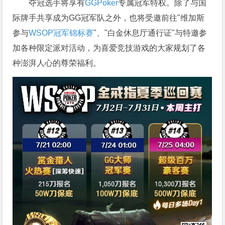
夺冠选手将享有
GGPoker
专属冠军特权。除了与国
际牌手共享成为GG冠军队之外，也将受邀前往"维加斯
参与
WSOP冠军锦标赛
"、"白金休息厅通行证"与特邀参
加各种限定派对活动，为喜爱竞技游戏的大家规划了各
种澎湃人心的尊荣福利。