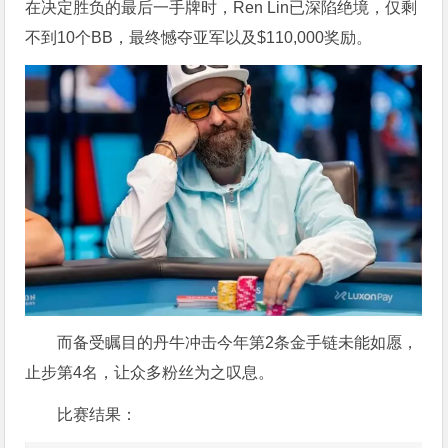
在决定胜负的最后一手牌时，Ren Lin已深陷绝境，仅剩
不到10个BB，最终憾夺亚军以及$110,000奖励。
而备受瞩目的丹牛冲击今年第2条金手链未能如愿，
止步第4名，让众多粉丝为之叹息。
比赛结果：