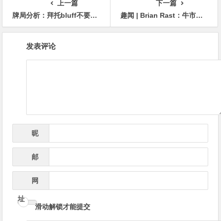
上一篇
下一篇
牌局分析：拜托bluff不要这么节约好吗？
趣闻 | Brian Rast：牛市已经进行了两年，如果你还没买点比特币那是你的损失
文
发表评论
章
导
航
昵
*
称
邮
*
箱
网
址
滑动解锁才能提交