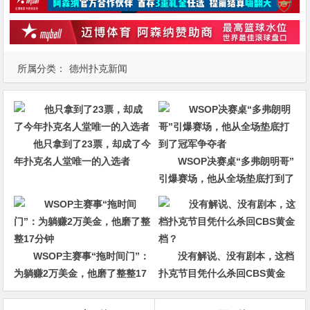
所属分类：
德州扑克新闻
他只拿到了23票，却成了今
年扑克名人堂唯一的入选者
WSOP决赛桌“多弗朗明哥”
引爆赛场，他从全场垫底打到了
冠军争夺者
WSOP主赛事“拖时间门”：
没有解说、没有剧本，这档
为躺赚2万美金，他磨了整整17
扑克节目凭什么杀回CBS黄金
分钟
档？