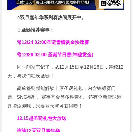
⭐双旦嘉年华系列赛热闹展开中。
⛄
圣诞
推荐赛事：
🎅12/24 02:00圣诞雪橇赏金快速赛
🎅12/26 02:00 圣诞节日赛[神秘赏金]
同时间别忘记了，从12月15日至12月26日，连续12
天，与我们狂欢圣诞！
简单签到就能解锁丰厚圣诞礼包，内含锦标赛门
票、SNG福利、赛事基金等多种豪礼，还有全新雪球道
具增添趣味，只要登录就可获得噢！
12.15起圣诞礼包大放送
连续12天
双旦嘉年华