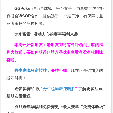
GGPoker
作为全球线上平台龙头，与享誉世界的扑
克盛会
WSOP
合作，提供选手一个最干净、有保障，且
充满乐趣的竞技环境。
龙华富贵 激动人心的赛事福利来袭：
本周开始新朋友＋老朋友都将有各种领到手软的福
利大放送，要如何获得!?登入游戏中查看有没有收到惊
喜啦。
丹牛也疯狂逆转胜
，
决胜小妹
，现在正是你加入的
最好时机！
逐梦参赛!百度 “
丹牛也疯狂逆转胜
”
了解更多
活跃
新朋友限量送
双旦嘉年华福利
免费赛史上最大变革
”免费体验场”