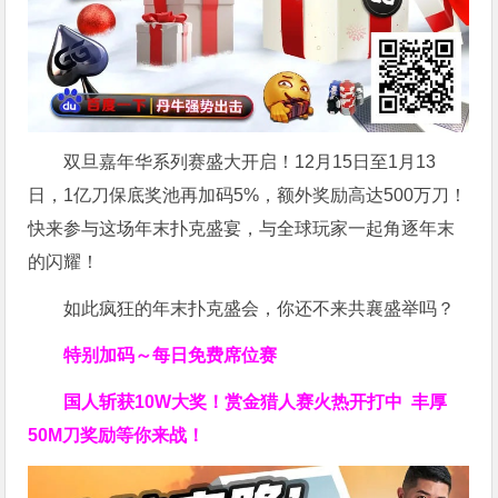
双旦嘉年华系列赛盛大开启！12月15日至1月13
日，1亿刀保底奖池再加码5%，额外奖励高达500万刀！
快来参与这场年末扑克盛宴，与全球玩家一起角逐年末
的闪耀！
如此疯狂的年末扑克盛会，你还不来共襄盛举吗？
特别加码～每日免费席位赛
国人斩获
10W
大奖！
赏金猎人赛火热开打中 丰厚
50M刀奖励等你来战！