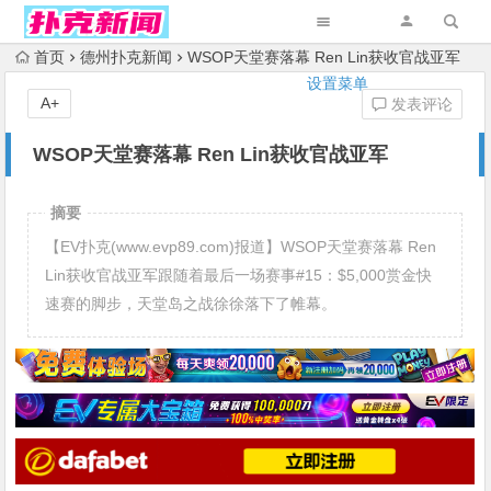
首页
德州扑克新闻
WSOP天堂赛落幕 Ren Lin获收官战亚军
设置菜单
A+
发表评论
WSOP天堂赛落幕 Ren Lin获收官战亚军
摘要
【EV扑克(www.evp89.com)报道】WSOP天堂赛落幕 Ren
Lin获收官战亚军跟随着最后一场赛事#15：$5,000赏金快
速赛的脚步，天堂岛之战徐徐落下了帷幕。