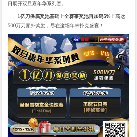
日展开双旦嘉年华系列赛。
1亿刀
保底奖池基础上全赛事奖池再
加码5%
！
高达
500万刀额外奖励，尽在这场年末扑克盛宴！