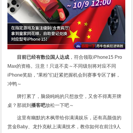
目前已经有数位国人达成
，符合领取iPhone15 Pro
Max的资格
。注意！只送不卖～不同级别将对应不同
iPhone奖励，“果粉”们赶紧把握机会到赛事专区了解，
冲鸭～
牌打累了，脑袋盹盹的只想放空，又舍不得离开牌
桌？那就到
播客吧
放松一下吧～
这里有幽默的木枫带给你满满娱乐，还有高颜值的
赏金Baby、龙扑克献上满满技术，教你如何在前注9人