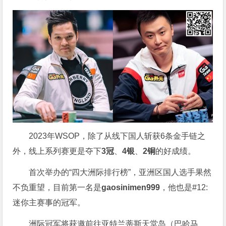
2023年WSOP，除了从线下国人斩获6条金手链之
外，线上系列赛更是夺下
3冠
、
4银
、
2铜
的好成绩。
首次举办的“四大洲际排行榜”，亚洲区国人选手果然
不负重望，目前第一名是
gaosinimen999
，他也是#12:
迷你主赛事的冠军。
洲际冠军将获邀前往亚特兰蒂斯天堂岛（巴哈马