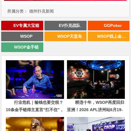
所属分类：
德州扑克新闻
EV专属大宝箱
EV扑克战队
GGPoker
WSOP
WSOP天堂岛
WSOP线上金手链
WSOP金手链
行业危机｜输钱也要交税？
暌违十年，WSOP再度回归
10条金手链得主直言“扛不住”，
亚洲！2026 APL济州站6月19-
主动砍掉四分之三比赛
28日盛大登场！