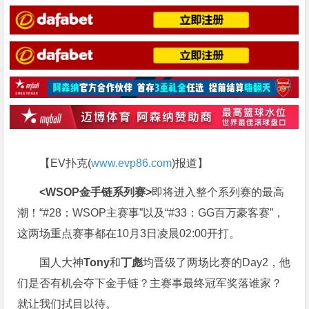
【EV扑克(
www.evp86.com
)报道】
<WSOP金手链系列赛>
即将进入整个系列赛的最高
潮！“#28：WSOP主赛事”以及“#33：GG百万豪客赛”，
这两场重点赛事都在10月3日凌晨02:00开打。
国人大神
Tony
和
丁彪
均晋级了两场比赛的Day2，他
们是否有机会夺下金手链？主赛事最终冠军奖落谁家？
就让我们拭目以待。