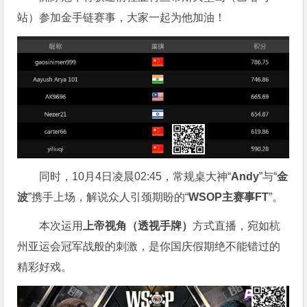
站）参加金手链赛事，大家一起为他加油！
同时，10月4日凌晨02:45，常规桌大神“
Andy
”与“
金
波
”携手上场，解说众人引颈期盼的“
WSOP主赛事FT
”。
本次运用
上帝视角（透视手牌）
方式直播，宛如杭
州亚运会冠军战般的刺激，是你国庆假期绝不能错过的
精彩好戏。