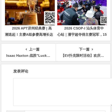
2026 APT济州经典赛 | 高
2026 CSOP-I 汕头体育中
潮迭起！主赛A组参赛高增长达
心站｜潘宇超夺得主赛冠军，15
676人次！中国选手 Tony Lin
年扑克路，圆梦CSOP！
逆袭夺超级豪客赛冠军！
上一篇
下一篇
Isaac Haxton 战胜”LuckyChewy”喜提超级碗第二冠以及$2,760,000奖金 Chidwick获得季军
【EV扑克限时活动】欢庆吉尼斯新纪录 德扑现金桌 iPhone 15 Pro Max 无限量赠送!
文
发表评论
章
导
航