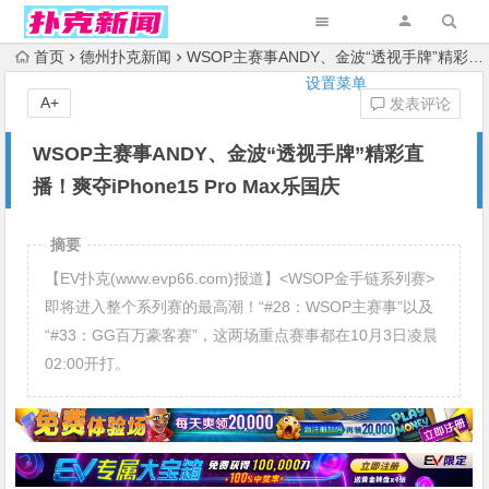
首页
德州扑克新闻
WSOP主赛事ANDY、金波“透视手牌”精彩直播！爽夺iPhone15 Pro Max乐国庆
设置菜单
A+
发表评论
WSOP主赛事ANDY、金波“透视手牌”精彩直
播！爽夺iPhone15 Pro Max乐国庆
摘要
【EV扑克(www.evp66.com)报道】<WSOP金手链系列赛>
即将进入整个系列赛的最高潮！“#28：WSOP主赛事”以及
“#33：GG百万豪客赛”，这两场重点赛事都在10月3日凌晨
02:00开打。