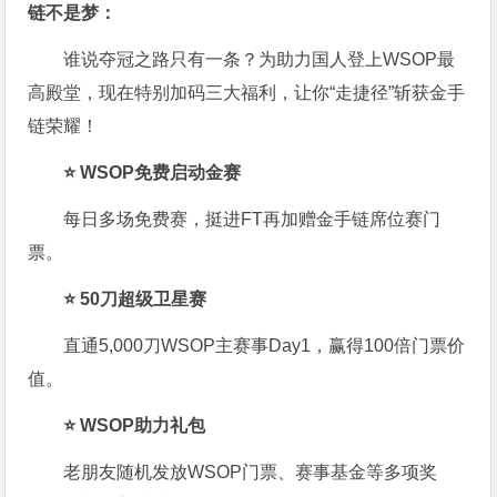
链不是梦
：
谁说夺冠之路只有一条？为助力国人登上WSOP最
高殿堂，现在特别加码三大福利，让你“走捷径”斩获金手
链荣耀！
⭐ WSOP免费启动金赛
每日多场免费赛，挺进FT再加赠金手链席位赛门
票。
⭐ 50刀超级卫星赛
直通5,000刀WSOP主赛事Day1，赢得100倍门票价
值。
⭐ WSOP助力礼包
老朋友随机发放WSOP门票、赛事基金等多项奖