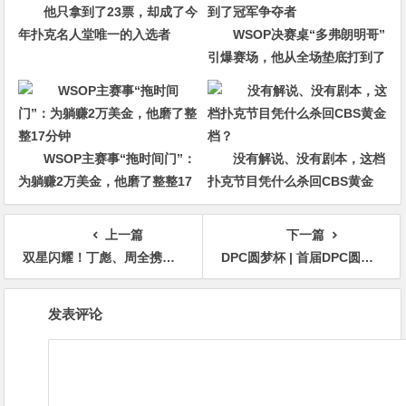
他只拿到了23票，却成了今
年扑克名人堂唯一的入选者
WSOP决赛桌“多弗朗明哥”
引爆赛场，他从全场垫底打到了
冠军争夺者
WSOP主赛事“拖时间门”：
没有解说、没有剧本，这档
为躺赚2万美金，他磨了整整17
扑克节目凭什么杀回CBS黄金
分钟
档？
上一篇
下一篇
双星闪耀！丁彪、周全携手突破中扑榜5,000积分；国产赛事积极探索创新模式！
DPC圆梦杯 | 首届DPC圆满落幕，北京选手周小波天命所归，逆流而上圆梦福州
文
发表评论
章
导
航