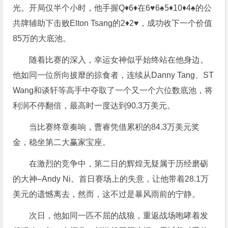
光。开局仅半个小时，他手握Q♦6♦在6♥6♠5♦10♦4♠的公
共牌辅助下击败Elton Tsang的2♦2♥，成功收下一个价值
85万的大底池。
随着比赛的深入，幸运女神似乎始终站在他身边。
他如同一位所向披靡的掠食者，连续从Danny Tang、ST
Wang和谈轩等高手中夺取了一个又一个六位数底池，将
利润不停翻倍，最高时一度达到90.3万美元。
当比赛终章奏响，曹睿凭借累积的84.3万美元奖
金，稳坐第二大赢家宝座。
在激烈的竞争中，第二日的辉煌无疑属于历经磨砺
的大神–Andy Ni。首日赛场上的失意，让他带着28.1万
美元的遗憾离去，然而，这不过是暴风雨前的宁静。
次日，他如同一匹不屈的战狼，重返战场咆哮着发