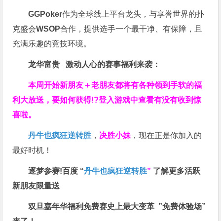
GGPoker
作为全球线上平台龙头，与享誉世界的扑
克盛会
WSOP
合作，提供选手一个最干净、有保障，且
充满乐趣的竞技环境。
龙华富贵 激动人心的赛事福利来袭：
本周开始新朋友＋老朋友都将有各种领到手软的福
利大放送，要如何获得!?登入游戏中查看有没有收到惊
喜啦。
丹牛也疯狂逆转胜
，
决胜小妹
，现在正是你加入的
最好时机！
逐梦参赛!百度 “
丹牛也疯狂逆转胜
”
了解更多
活跃
新朋友限量送
双旦嘉年华福利
免费赛史上最大变革
”免费体验场”