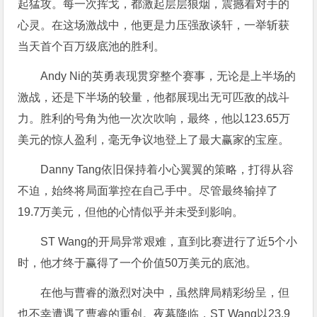
起猛攻。每一次挥戈，都激起层层狼烟，震撼着对手的
心灵。在这场激战中，他更是力压强敌谈轩，一举斩获
当天首个百万级底池的胜利。
Andy Ni的英勇表现贯穿整个赛事，无论是上半场的
激战，还是下半场的较量，他都展现出无可匹敌的战斗
力。胜利的号角为他一次次吹响，最终，他以123.65万
美元的惊人盈利，毫无争议地登上了最大赢家的宝座。
Danny Tang依旧保持着小心翼翼的策略，打得从容
不迫，始终将局面掌控在自己手中。尽管最终输掉了
19.7万美元，但他的心情似乎并未受到影响。
ST Wang的开局异常艰难，直到比赛进行了近5个小
时，他才终于赢得了一个价值50万美元的底池。
在他与曹睿的激烈对决中，虽然牌局精彩纷呈，但
也不幸遭遇了曹睿的重创。夜幕降临，ST Wang以23.9