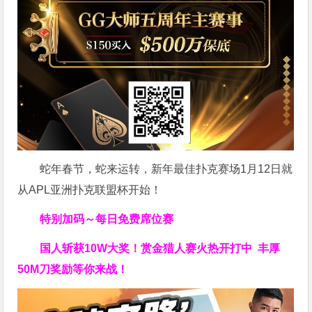
蛇年春节，蛇来运转，新年最佳扑克赛场1月12日就
从APL亚洲扑克联盟杯开始！
特别加码～每日免费席位赛
国人斩获
10W
大奖！
赏金猎人赛火热开打中 丰厚
50M刀奖励等你来战！