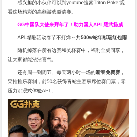
感兴趣的小伙伴可以到youtube搜索Triton Poker观
看这场精彩的高额游戏邀请赛。
GG中国队大使来拜年了！
助力国人APL耀武扬威
APL精彩活动春节不打烊～共
500w蛇年献瑞红包雨
随机掉落在所有边赛和奖杯赛中，福利全桌同享，
让大家都能沾沾喜气。
还有周一到周五、每天两小时一场的
新春免费赛
，
采推推乐赛制，前50名获得青蛇主赛事席位赛门票，零
压力沉浸式体验APL。