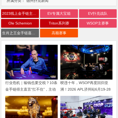
所属分类：
德州扑克新闻
2023线上金手链主赛事
EV专属大宝箱
EV扑克战队
Ole Schemion
Triton系列赛
WSOP主赛事
生肖之王金手链嘉年华
高额赛事
行业危机｜输钱也要交税？10条
暌违十年，WSOP再度回归亚
金手链得主直言“扛不住”，主动
洲！2026 APL济州站6月19-28
砍掉四分之三比赛
日盛大登场！