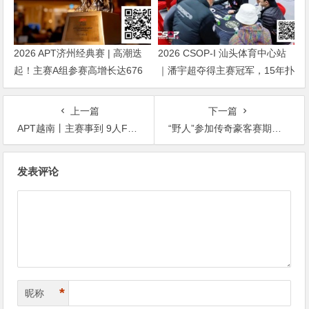
2026 APT济州经典赛 | 高潮迭
2026 CSOP-I 汕头体育中心站
起！主赛A组参赛高增长达676
｜潘宇超夺得主赛冠军，15年扑
人次！中国选手 Tony Lin 逆袭
克路，圆梦CSOP！
夺超级豪客赛冠军！
上一篇
下一篇
APT越南丨主赛事到 9人FT；新加坡 Shixiang Khoo 领头APT越南赛事历来最高奖池
“野人”参加传奇豪客赛期间被抢！伦敦好危险！
文
发表评论
章
导
航
*
昵称