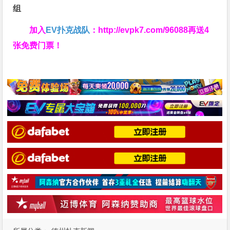
组
加入
EV扑克战队
：
http://evpk7.com/96088
再送4
张免费门票！