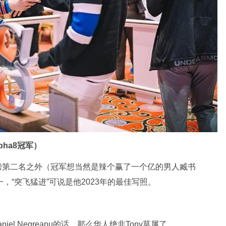
lpha8冠军）
榜第二名之外（冠军想当然是辣个赢了一个亿的男人臧书
一，“突飞猛进”可说是他2023年的最佳写照。
el Negreanu的话，那么华人绝非Tony莫属了。