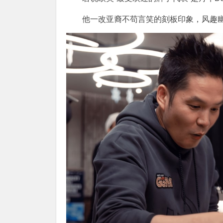
他一改亚裔不苟言笑的刻板印象，风趣