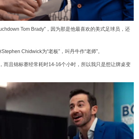
chdown Tom Brady”，因为那是他最喜欢的美式足球员，还
hen Chidwick为“老板”，叫丹牛作“老师”。
注，而且锦标赛经常耗时14-16个小时，所以我只是想让牌桌变