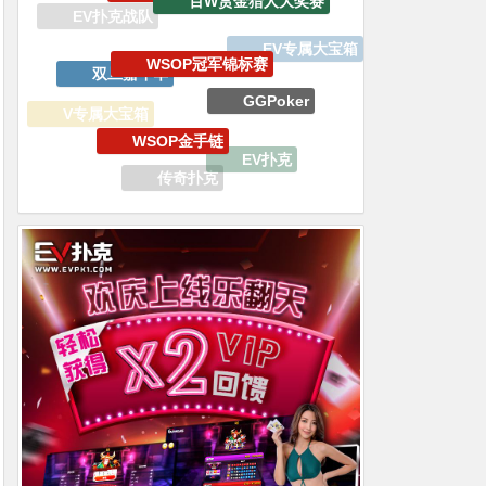
双旦嘉年华
GGPoker
WSOP金手链
V专属大宝箱
EV扑克
传奇扑克
生肖之王金手链嘉年华
WSOP金戒指夏季巡回赛
GoG黄金游戏