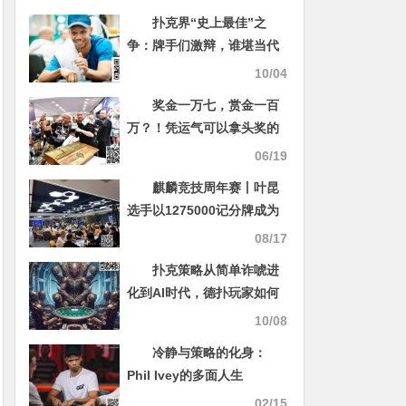
扑克界“史上最佳”之
争：牌手们激辩，谁堪当代
最强？
10/04
奖金一万七，赏金一百
万？！凭运气可以拿头奖的
赛事你了解么？
06/19
麒麟竞技周年赛丨叶昆
选手以1275000记分牌成为
复赛领跑者！
08/17
扑克策略从简单诈唬进
化到AI时代，德扑玩家如何
应对？
10/08
冷静与策略的化身：
Phil Ivey的多面人生
02/15