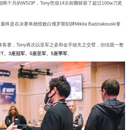
两个月的WSOP，Tony凭借14次前圈斩获了超过100w刀奖
在决赛单挑惜败白俄罗斯职牌Mikita Badziakouski拿
50K豪客赛，Tony再次以亚军之姿和金手链失之交臂，但综观一整
FT、3座冠军、5座亚军、5座季军
。