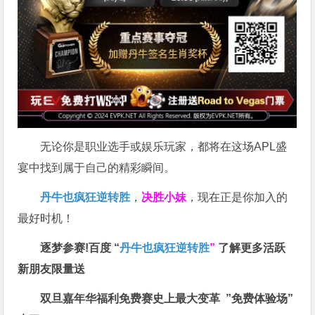
无论你是职业选手或娱乐玩家，都将在这场APL盛
宴中找到属于自己的精彩瞬间。
丹牛也疯狂逆转胜
，
决胜小妹
，现在正是你加入的
最好时机！
逐梦参赛!百度 “
丹牛也疯狂逆转胜
”
了解更多
活跃
新朋友限量送
双旦嘉年华福利
免费赛史上最大变革
”免费体验场”