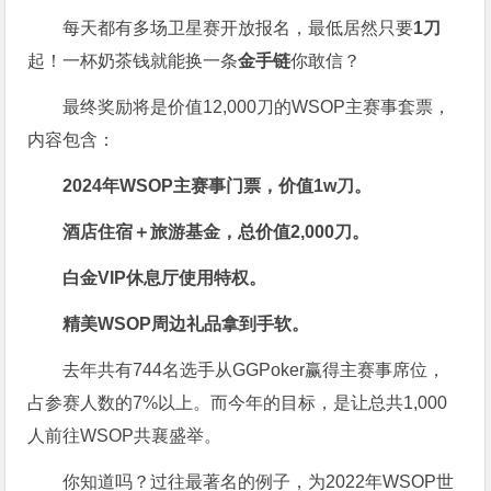
每天都有多场卫星赛开放报名，最低居然只要
1刀
起！一杯奶茶钱就能换一条
金手链
你敢信？
最终奖励将是价值12,000刀的WSOP主赛事套票，
内容包含：
2024年WSOP主赛事门票，价值
1w刀
。
酒店住宿＋旅游基金，总价值2,000刀。
白金VIP休息厅使用特权。
精美WSOP周边礼品拿到手软。
去年共有744名选手从GGPoker赢得主赛事席位，
占参赛人数的7%以上。而今年的目标，是让总共1,000
人前往WSOP共襄盛举。
你知道吗？过往最著名的例子，为2022年WSOP世