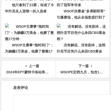
他只拿到了23票，却成了今
年扑克名人堂唯一的入选者
WSOP决赛桌“多弗朗明哥”
引爆赛场，他从全场垫底打到了
冠军争夺者
WSOP主赛事“拖时间门”：
没有解说、没有剧本，这档
为躺赚2万美金，他磨了整整17
扑克节目凭什么杀回CBS黄金
分钟
档？
上一篇
下一篇
2024年EPT蒙特卡洛站将于4月24日举行
WSOPE定档九月，包含15场金手链赛事，主赛保底500万欧元！
文
发表评论
章
导
航