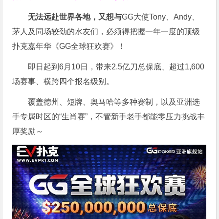
无法远赴世界各地，又想与
GG大使Tony、Andy、
茅人及同场较劲的水友们，必须得把握一年一度的顶级
扑克嘉年华《GG全球狂欢赛》！
即日起到6月10日，带来2.5亿刀总保底、超过1,600
场赛事、横跨四个报名级别。
覆盖德州、短牌、奥马哈等多种赛制，以及亚洲选
手专属时区的“生肖赛”，不管新手老手都能零压力挑战丰
厚奖励～