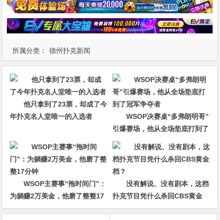
所属分类：
德州扑克新闻
他只拿到了23票，却成了今
年扑克名人堂唯一的入选者
WSOP决赛桌“多弗朗明哥”
引爆赛场，他从全场垫底打到了
冠军争夺者
WSOP主赛事“拖时间门”：
没有解说、没有剧本，这档
为躺赚2万美金，他磨了整整17
扑克节目凭什么杀回CBS黄金
分钟
档？