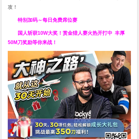
攻！
特别加码～每日免费席位赛
国人斩获
10W
大奖！
赏金猎人赛火热开打中 丰厚
50M刀奖励等你来战！