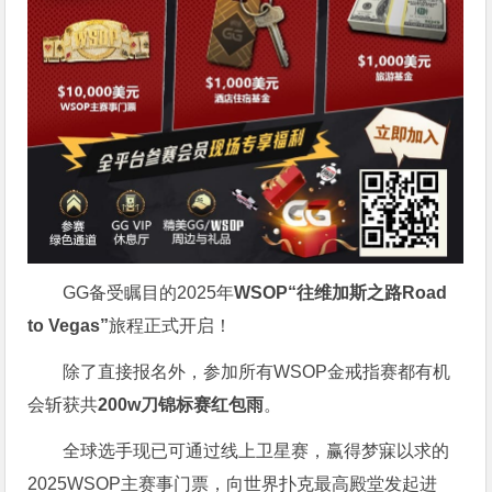
GG备受瞩目的2025年
WSOP“往维加斯之路Road
to Vegas”
旅程正式开启！
除了直接报名外，参加所有WSOP金戒指赛都有机
会斩获共
200w刀锦标赛红包雨
。
全球选手现已可通过线上卫星赛，赢得梦寐以求的
2025WSOP主赛事门票，向世界扑克最高殿堂发起进