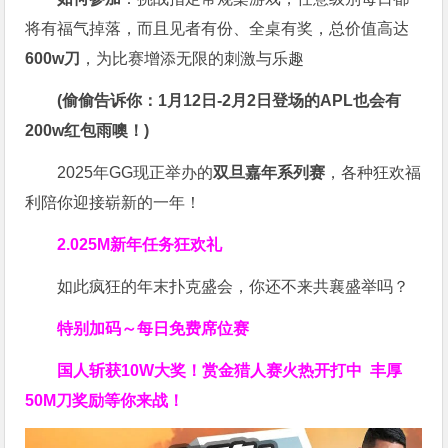
将有福气掉落，而且见者有份、全桌有奖，总价值高达
600w刀
，为比赛增添无限的刺激与乐趣
(偷偷告诉你：1月12日-2月2日登场的APL也会有
200w红包雨噢！)
2025年GG现正举办的
双旦嘉年系列赛
，各种狂欢福
利陪你迎接崭新的一年！
2.025M新年任务狂欢礼
如此疯狂的年末扑克盛会，你还不来共襄盛举吗？
特别加码～每日免费席位赛
国人斩获
10W
大奖！
赏金猎人赛火热开打中 丰厚
50M刀奖励等你来战！