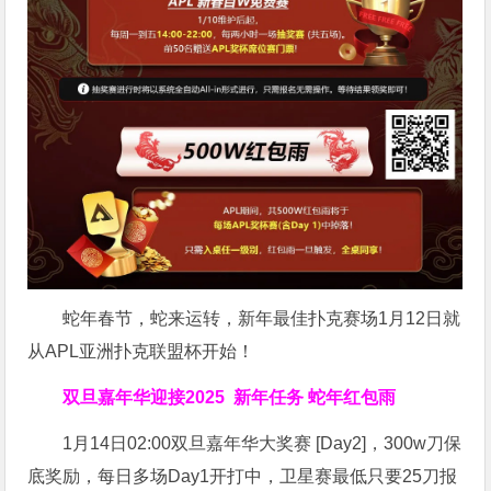
蛇年春节，蛇来运转，新年最佳扑克赛场1月12日就
从APL亚洲扑克联盟杯开始！
双旦嘉年华迎接2025
新年任务 蛇年红包雨
1月14日02:00双旦嘉年华大奖赛 [Day2]，300w刀保
底奖励，每日多场Day1开打中，卫星赛最低只要25刀报