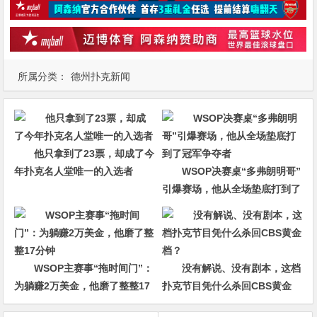
所属分类：
德州扑克新闻
他只拿到了23票，却成了今
年扑克名人堂唯一的入选者
WSOP决赛桌“多弗朗明哥”
引爆赛场，他从全场垫底打到了
冠军争夺者
WSOP主赛事“拖时间门”：
没有解说、没有剧本，这档
为躺赚2万美金，他磨了整整17
扑克节目凭什么杀回CBS黄金
分钟
档？