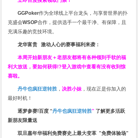
立即百度搜索领取门票！
GGPoker
作为全球线上平台龙头，与享誉世界的扑
克盛会
WSOP
合作，提供选手一个最干净、有保障，且
充满乐趣的竞技环境。
龙华富贵 激动人心的赛事福利来袭：
本周开始新朋友＋老朋友都将有各种领到手软的福
利大放送，要如何获得!?登入游戏中查看有没有收到惊
喜啦。
丹牛也疯狂逆转胜
，
决胜小妹
，现在正是你加入的
最好时机！
逐梦参赛!百度 “
丹牛也疯狂逆转胜
”
了解更多
活跃
新朋友限量送
双旦嘉年华福利
免费赛史上最大变革
”免费体验场”