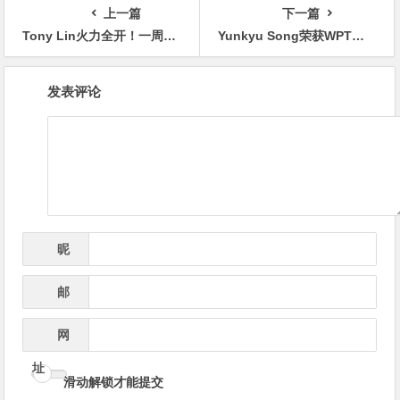
上一篇
下一篇
Tony Lin火力全开！一周内打进三个决赛桌，斩获奖励200W
Yunkyu Song荣获WPT第22季年度最佳选手奖
文
发表评论
章
导
航
昵
*
称
邮
*
箱
网
址
滑动解锁才能提交