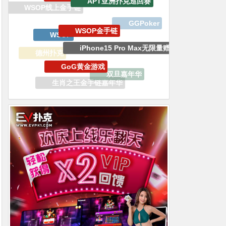
WSOP
iPhone15 Pro Max无限量赠送
GoG黄金游戏
德州扑克
双旦嘉年华
WSOP冠军锦标赛
生肖之王金手链嘉年华
EV专属大宝箱
百W赏金猎人大奖赛