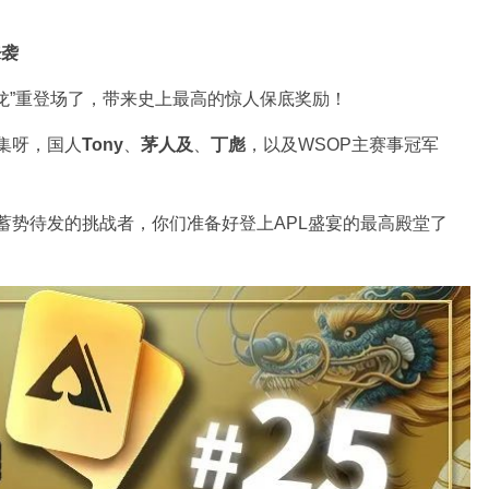
来袭
“龙”重登场了，带来史上最高的惊人保底奖励！
云集呀，国人
Tony
、
茅人及
、
丁彪
，以及WSOP主赛事冠军
有蓄势待发的挑战者，你们准备好登上APL盛宴的最高殿堂了