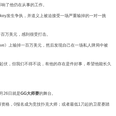
影响了他仍在从事的工作。
erkey发生争执，并道义上被迫接受一场严重输掉的一对一挑
了一百万美元，感到很受打击。
ino Live》上输掉一百万美元，然后发现自己在一场私人牌局中被
一样波澜起伏，但我们不得不说，有他的存在是件好事，希望他能长久
月26日就是
GG大师赛
的舞台。
资格，0报名成为竞技扑克大师；或者最低1刀起的卫星赛踏