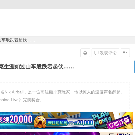
涯如过山车般跌宕起伏……
发表评论
ll的扑克生涯如过山车般跌宕起伏……
Arcot又名Nik Airball，是一位高注额扑克玩家，他以惊人的速度声名鹊起。
ino Live》完美契合。