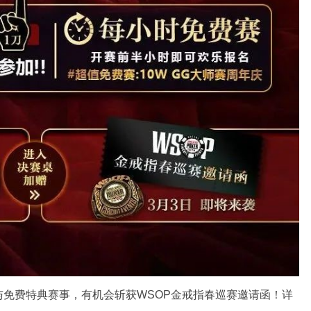
免费特典赛事，有机会斩获WSOP金戒指春巡赛邀请函！详