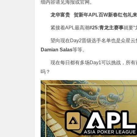
细内容请见海报或官网。
龙华富贵 贺新年
APL
百W新春红包礼
紧接着APL最高潮
#25:青龙主赛事
就要
望向现在Day2晋级选手名单也是众星
Damian Salas
等等。
现在每日都有多场Day1可以挑战，所
吗？