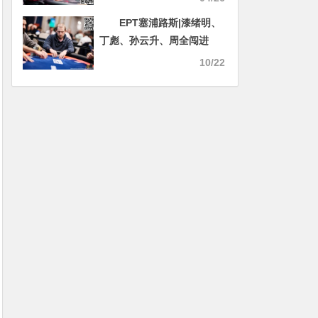
EPT塞浦路斯|漆绪明、
丁彪、孙云升、周全闯进
$5,300 EPT主赛事Day2
10/22