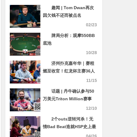
趣闻 | Tom Dwan再次
因欠钱不还而被点名
02/23
牌局分析：观摩550BB
底池
10/28
济州扑克嘉年华｜赛程
燃至收官！红龙杯主赛36人
争斗剩余九强争霸！明日FT
11/15
中外冠军争夺战悬念拉满！
话题 | 丹牛确认参与50
唯一美女选手杨洋成焦点！
万美元Triton Million赛事
——但他富有的合伙人是
12/10
谁？
2个outs逆转河杀！无
情Bad Beat造就HSP史上最
大底池
04/26