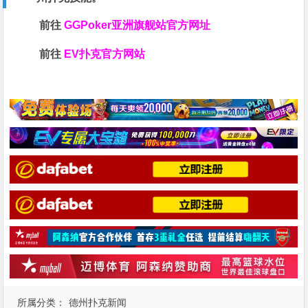
前往
GGPoker亚洲旗舰站
官方网址
前往
EV扑克官方网站
所属分类：
德州扑克新闻