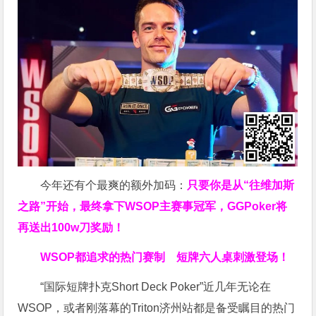
今年还有个最爽的额外加码：
只要你是从“往维加斯
之路”开始，最终拿下WSOP主赛事冠军，GGPoker将
再送出100w刀奖励！
WSOP都追求的热门赛制
短牌六人桌刺激登场！
“国际短牌扑克Short Deck Poker”近几年无论在
WSOP，或者刚落幕的Triton济州站都是备受瞩目的热门