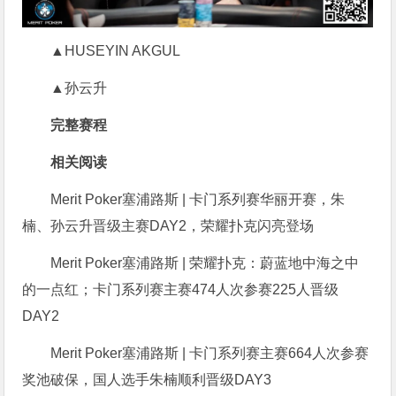
▲HUSEYIN AKGUL
▲孙云升
完整赛程
相关阅读
Merit Poker塞浦路斯 | 卡门系列赛华丽开赛，朱
楠、孙云升晋级主赛DAY2，荣耀扑克闪亮登场
Merit Poker塞浦路斯 | 荣耀扑克：蔚蓝地中海之中
的一点红；卡门系列赛主赛474人次参赛225人晋级
DAY2
Merit Poker塞浦路斯 | 卡门系列赛主赛664人次参赛
奖池破保，国人选手朱楠顺利晋级DAY3