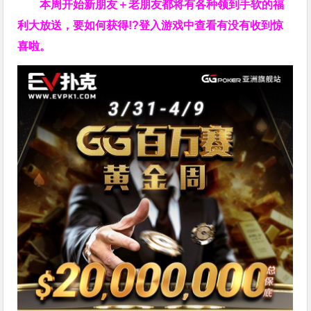
本周开始新朋友＋老朋友都将有各种领到手软的福
利大放送，要如何获得!?登入游戏中查看有没有收到惊
喜啦。