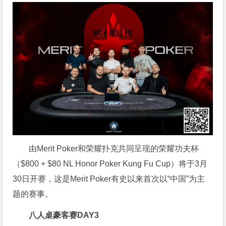
由Merit Poker和荣耀扑克共同呈现的荣耀功夫杯
（$800 + $80 NL Honor Poker Kung Fu Cup）将于3月
30日开赛，这是Merit Poker有史以来首次以“中国”为主
题的赛事。
八人桌豪客赛DAY3