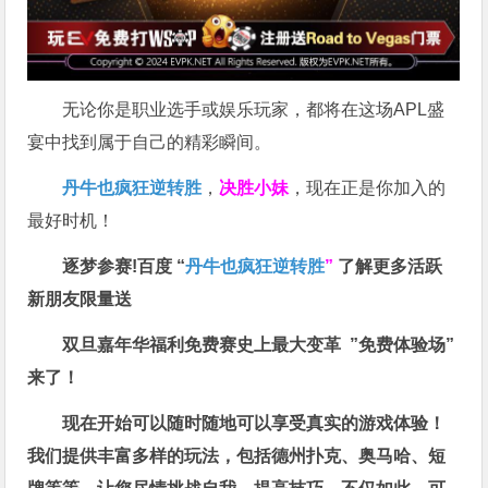
无论你是职业选手或娱乐玩家，都将在这场APL盛
宴中找到属于自己的精彩瞬间。
丹牛也疯狂逆转胜
，
决胜小妹
，现在正是你加入的
最好时机！
逐梦参赛!百度 “
丹牛也疯狂逆转胜
”
了解更多
活跃
新朋友限量送
双旦嘉年华福利
免费赛史上最大变革
”免费体验场”
来了！
现在开始可以随时随地可以享受真实的游戏体验！
我们提供丰富多样的玩法，包括德州扑克、奥马哈、短