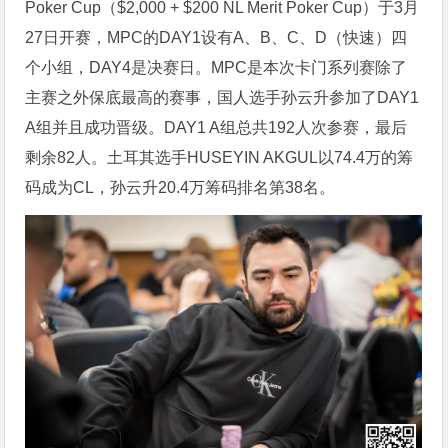
Poker Cup（$2,000 + $200 NL Merit Poker Cup）于3月
27日开赛，MPC的DAY1设有A、B、C、D（快速）四
个小组，DAY4是决赛日。MPC是本次卡门系列赛除了
主赛之外保底最高的赛事，国人选手孙云升参加了DAY1
A组并且成功晋级。DAY1 A组总共192人次参赛，最后
剩余82人。土耳其选手HUSEYIN AKGUL以74.4万的筹
码成为CL，孙云升20.4万筹码排名第38名。