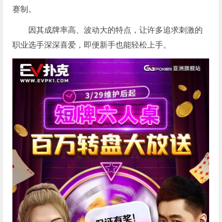
赛制。
因其成牌率高、波动大的特点，让许多追求刺激的
职业选手深深喜爱，即便新手也能轻松上手。