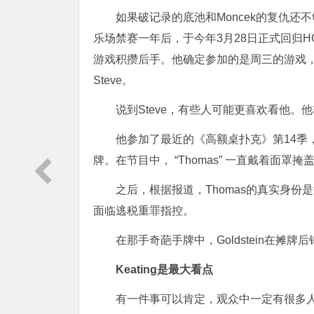
如果破记录的底池和Moncek的复仇还
乐场禁赛一年后，于今年3月28日正式回归
游戏积攒后手。他确定参加的是周三的游戏，加入他的
Steve。
说到Steve，有些人可能更喜欢看他
他参加了最近的《高额桌扑克》第14季，
牌。在节目中， “Thomas” 一直戴着面罩掩
之后，根据报道，Thomas的真实身份是深
面临逃税重罪指控。
在那手奇葩手牌中，Goldstein在摊牌
Keating是最大看点
有一件事可以肯定，观众中一定有很多人是