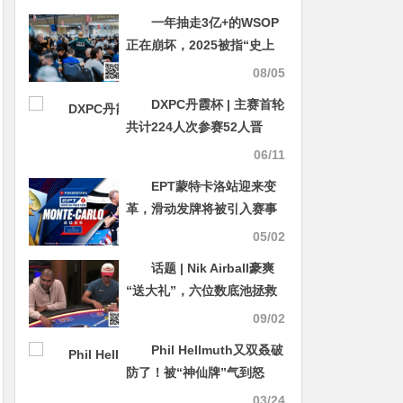
一年抽走3亿+的WSOP
正在崩坏，2025被指“史上
最差”！
08/05
DXPC丹霞杯 | 主赛首轮
共计224人次参赛52人晋
级，刘永生/杨京达分别领跑
06/11
C/D组
EPT蒙特卡洛站迎来变
革，滑动发牌将被引入赛事
05/02
话题 | Nik Airball豪爽
“送大礼”，六位数底池拯救
Rampage惨淡之夜
09/02
Phil Hellmuth又双叒破
防了！被“神仙牌”气到怒
喷：我一直在等她犯错
03/24