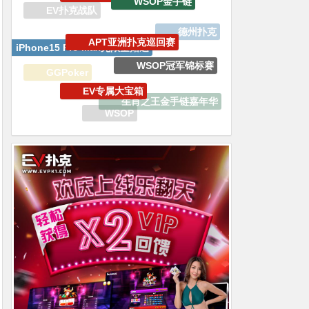
iPhone15 Pro Max无限量赠送
WSOP冠军锦标赛
EV专属大宝箱
GGPoker
生肖之王金手链嘉年华
双旦嘉年华
WSOP
传奇扑克
WSOP线上金手链