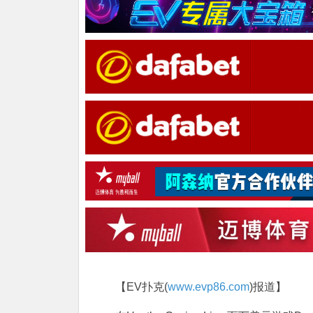
【EV扑克(
www.evp86.com
)报道】