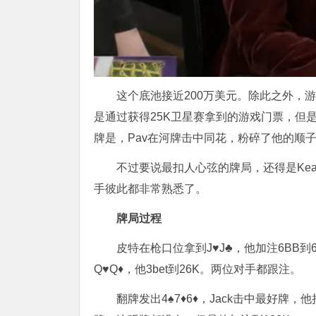
这个底池接近200万美元。除此之外，游戏其
是通过获得25K卫星赛拿到的游戏门票，但
牌是，Pav在河牌击中同花，粉碎了他的顺
不过要说最扣人心弦的牌局，还得是Kea
手彼此都非常熟悉了。
牌局过程
皮特在枪口位拿到J♥J♣，他加注6BB到6K
Q♥Q♦，他3bet到26K。两位对手都跟注。
翻牌发出4♠7♦6♦，Jack击中最好牌，