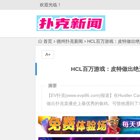
欢迎光临！
首页
德州扑克新闻
HCL百万游戏：皮特做出绝
A+
HCL百万游戏：皮特做出绝
摘要
【EV扑克(www.evp86.com)报道】在Hustler 
做出扑克直播史上最优秀的偷鸡。可惜他遇到了