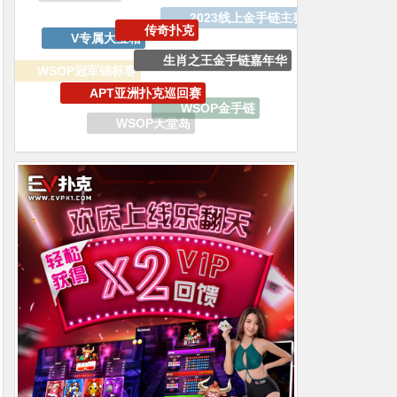
APT亚洲扑克巡回赛
WSOP冠军锦标赛
WSOP金手链
WSOP天堂岛
百W赏金猎人大奖赛
WSOP线上金手链
GoG黄金游戏