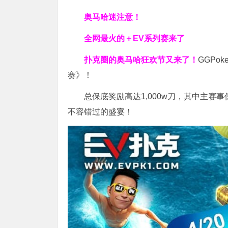
奥马哈迷注意！
全网最火的＋EV系列赛来了
扑克圈的奥马哈狂欢节又来了！
GGPo
赛》！
总保底奖励高达1,000w刀，其中主赛
不容错过的盛宴！