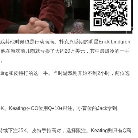
他时候也是行动满满。扑克兴盛期的明星Erick Lindgren
是他在游戏前几圈就亏损了大约20万美元，其中最爆冷的一手
子。
ting和皮特打的这一手。当时游戏刚开始不到2小时，两位选
。Keating在CO位用Q♠10♦跟注。小盲位的Jack拿到
他持续下注35K。皮特手持高对，选择跟注。Keating则只有Q高