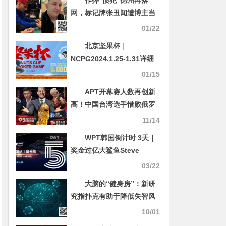
网，标记牌张丑闻遭博主当
场揭发
01/22
北京坚果杯｜
NCPG2024.1.25-1.31详细
赛程赛制公布
01/15
APT开幕赛人数再创新
高！中国台湾选手惜败俄罗
斯玩家斩获亚军
11/14
WPT韩国倒计时 3天｜
奖金过亿大鲨鱼Steve
O’Dwyer在济州岛等你来！
03/22
大脑的“健身房”：新研
究指扑克有助于降低失智风
险
10/01