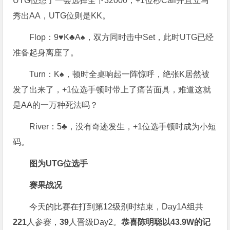
UTG位想了一会选择全下32000，+1位秒Call并且立马
秀出AA，UTG位则是KK。
Flop：9♥️K♣️A♠️，双方同时击中Set，此时UTG已经
准备起身离座了。
Turn：K♠️，顿时全桌响起一阵惊呼，绝张K居然被
发了出来了，+1位选手顿时带上了痛苦面具，难道这就
是AA的一万种死法吗？
River：5♣️，没有奇迹发生，+1位选手顿时成为小短
码。
图为UTG位选手
赛果战况
今天的比赛在打到第12级别时结束，Day1A组共
221
人参赛，
39
人晋级Day2。
恭喜陈明聪以43.9W的记