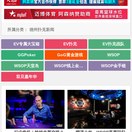
所属分类：
德州扑克新闻
EV专属大宝箱
EV扑克
EV扑克战队
GGPoker
GoG黄金游戏
WSOP
WSOP天堂岛
WSOP线上金手链
WSOP金手链
双旦嘉年华