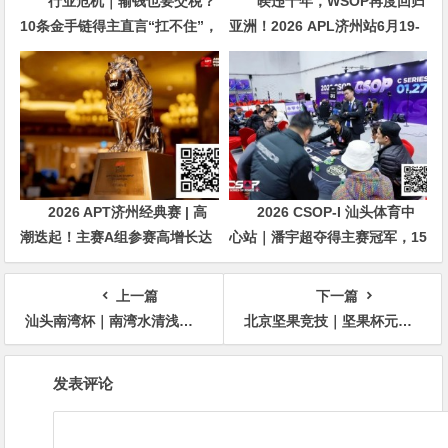
行业危机｜输钱也要交税？
暌违十年，WSOP再度回归
10条金手链得主直言“扛不住”，
亚洲！2026 APL济州站6月19-
主动砍掉四分之三比赛
28日盛大登场！
2026 APT济州经典赛 | 高
2026 CSOP-I 汕头体育中
潮迭起！主赛A组参赛高增长达
心站｜潘宇超夺得主赛冠军，15
676人次！中国选手 Tony Lin
年扑克路，圆梦CSOP！
逆袭夺超级豪客赛冠军！
上一篇
下一篇
汕头南湾杯｜南湾水清浅，垂柳映夕阳，今日AK撞AA，恭喜威靓28.6W记分牌荣登主赛C组CL!
北京坚果竞技｜坚果杯元旦跨年赛，1月1日与您一起辞旧迎新！
文
发表评论
章
导
航