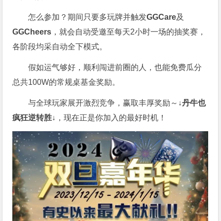
怎么参加？期间只要多玩牌并触发
GGCare
及
GGCheers
，就会自动受邀至每天2小时一场的抽奖赛，
各阶段均采自动全下模式。
假如运气够好，顺利闯进前圈的人，也能免费瓜分
总共100W的常规桌基金奖励。
与全球玩家展开激烈竞争，赢取丰厚奖励～
↓丹牛也
疯狂逆转胜↓
，现在正是你加入的最好时机！