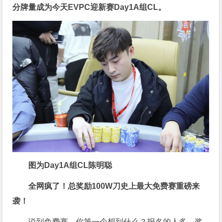
分牌量成为今天EVPC迎新赛Day1A组CL。
图为Day1A组CL陈明聪
全网疯了！总奖励100W刀
史上最大
免费赛
重磅来
袭！
说到免费赛，你第一个想到什么？报名的人多，奖