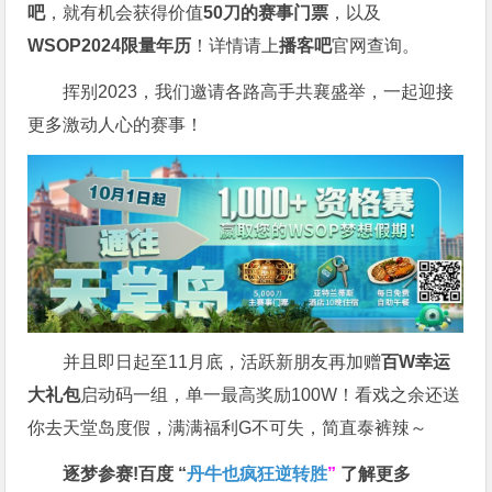
吧
，就有机会获得价值
50刀的赛事门票
，以及
WSOP2024限量年历
！详情请上
播客吧
官网查询。
挥别2023，我们邀请各路高手共襄盛举，一起迎接
更多激动人心的赛事！
并且即日起至11月底，活跃新朋友再加赠
百W幸运
大礼包
启动码一组，单一最高奖励100W！看戏之余还送
你去天堂岛度假，满满福利G不可失，简直泰裤辣～
逐梦参赛!百度 “
丹牛也疯狂逆转胜
”
了解更多