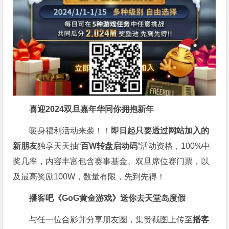
喜迎2024
双旦嘉年华同你拥抱新年
暖身福利活动来袭！！
即日起只要透过网站加入的
新朋友
独享天天抽“
百W转盘启动码
”活动资格，100%中
奖几率，内容丰富包含赛事基金、双旦席位赛门票，以
及最高奖励100W，数量有限，先到先得！
播客吧
《GoG黄金游戏》
送你去天堂岛度假
与任一位合影并分享朋友圈，集赞截图上传至
播客