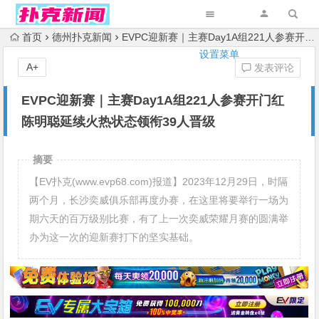
首页
德州扑克新闻
EVPC迎新赛｜主赛Day1A组221人参赛开门红 陈明聪延续火热状态领衔39人晋级
设置菜单
A+
发表评论
EVPC迎新赛｜主赛Day1A组221人参赛开门红
陈明聪延续火热状态领衔39人晋级
摘要
【EV扑克(www.evp68.com)报道】2023年12月29日，时隔
两个月，长沙奕威俱乐部再度办赛，在这里将要举行一场为
期六天的百万级别比赛，有了上一次奕威荣耀月赛的圆满举
办为这一次的迎新赛打下的坚实基础。