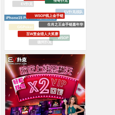
iPhone15 Pro Max无限量赠送
生肖之王金手链嘉年华
百W赏金猎人大奖赛
GGPoker
WSOP
德州扑克
APT亚洲扑克巡回赛
V专属大宝箱
WSOP金手链