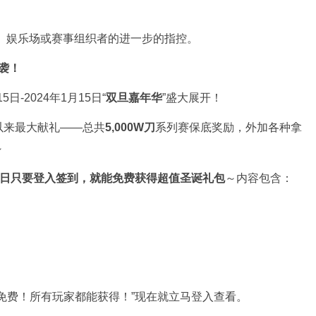
临警方、娱乐场或赛事组织者的进一步的指控。
来袭！
日-2024年1月15日“
双旦嘉年华
”盛大展开！
以来最大献礼——总共
5,000W刀
系列赛保底奖励，外加各种拿
～
日只要登入签到，就能免费获得超值圣诞礼包
～内容包含：
免费！所有玩家都能获得！”现在就立马登入查看。