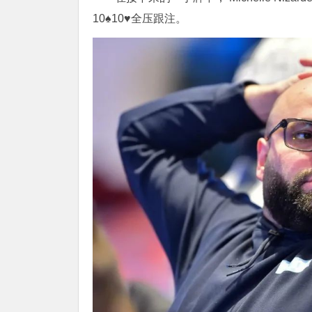
10♠10♥全压跟注。