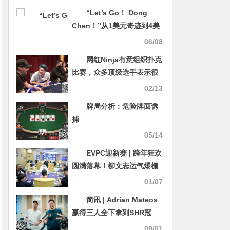
“Let’s Go！ Dong
Chen！”从1美元奇迹到4美
元截胡：丹牛为何非抢到陈
06/08
东不可？
网红Ninja有意组织扑克
比赛，众多顶级选手表示很
感兴趣！
02/13
牌局分析：危险牌面诱
捕
05/14
EVPC迎新赛 | 跨年狂欢
圆满落幕！柳文志运气爆棚
成功拿下新年第一冠！
01/07
简讯 | Adrian Mateos
赢得三人全下拿到SHR冠
军，“国王”周全获第三
09/01