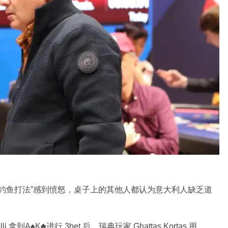
公然的“钓鱼打法”感到愤怒，桌子上的其他人都认为意大利人缺乏道
li 拿到A♠K♣进行 3bet 后，瑞典玩家 Ghattas Kortas 用