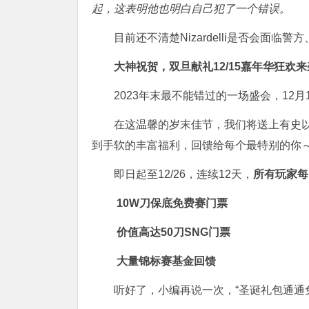
起，这表明他也明白自己犯了一个错误。
目前还不清楚Nizardelli是否会面
大神祝贺，双旦献礼
12/15嘉年华狂欢
2023年末最不能错过的一场盛会，12月15
在这温馨的岁末佳节，我们将送上有史
到手软的丰富福利，回馈给每个最特别的你
即日起至12/26，连续12天，
所有玩家每
10W刀保底免费赛门票
价值高达50刀SNG门票
大量锦标赛基金回馈
听好了，小编再说一次，“圣诞礼包通通