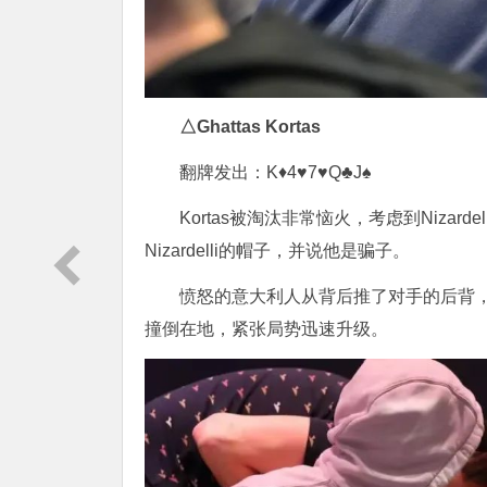
△Ghattas Kortas
翻牌发出：K♦4♥7♥Q♣J♠
Kortas被淘汰非常恼火，考虑到Niza
Nizardelli的帽子，并说他是骗子。
愤怒的意大利人从背后推了对手的后背，两人正
撞倒在地，紧张局势迅速升级。