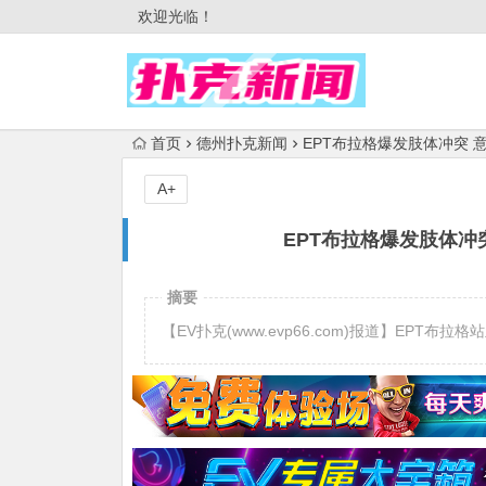
欢迎光临！
首页
德州扑克新闻
EPT布拉格爆发肢体冲突
A+
EPT布拉格爆发肢体冲
摘要
【EV扑克(www.evp66.com)报道】EP