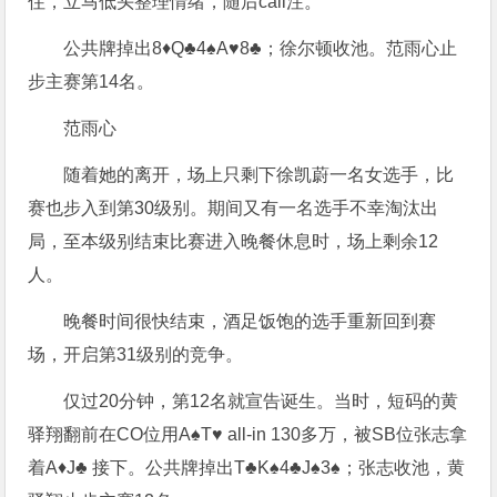
住，立马低头整理情绪，随后call注。
公共牌掉出8♦Q♣4♠A♥8♣；徐尔顿收池。范雨心止
步主赛第14名。
范雨心
随着她的离开，场上只剩下徐凯蔚一名女选手，比
赛也步入到第30级别。期间又有一名选手不幸淘汰出
局，至本级别结束比赛进入晚餐休息时，场上剩余12
人。
晚餐时间很快结束，酒足饭饱的选手重新回到赛
场，开启第31级别的竞争。
仅过20分钟，第12名就宣告诞生。当时，短码的黄
驿翔翻前在CO位用A♠T♥ all-in 130多万，被SB位张志拿
着A♦J♣ 接下。公共牌掉出T♣K♠4♣J♠3♠；张志收池，黄