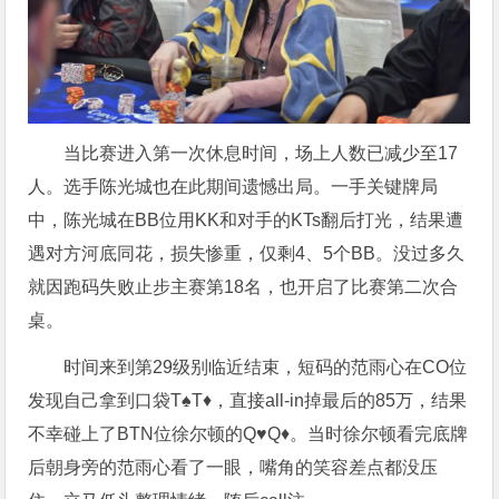
当比赛进入第一次休息时间，场上人数已减少至17
人。选手陈光城也在此期间遗憾出局。一手关键牌局
中，陈光城在BB位用KK和对手的KTs翻后打光，结果遭
遇对方河底同花，损失惨重，仅剩4、5个BB。没过多久
就因跑码失败止步主赛第18名，也开启了比赛第二次合
桌。
时间来到第29级别临近结束，短码的范雨心在CO位
发现自己拿到口袋T♠T♦，直接all-in掉最后的85万，结果
不幸碰上了BTN位徐尔顿的Q♥Q♦。当时徐尔顿看完底牌
后朝身旁的范雨心看了一眼，嘴角的笑容差点都没压