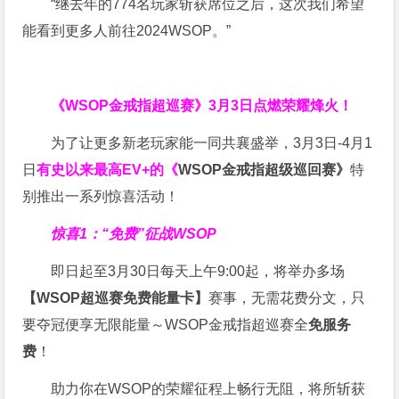
“继去年的774名玩家斩获席位之后，这次我们希望
能看到更多人前往2024WSOP。”
《WSOP金戒指超巡赛》
3月3日点燃荣耀烽火！
为了让更多新老玩家能一同共襄盛举，3月3日-4月1
日
有史以来最高EV+的《
WSOP金戒指超级巡回赛》
特
别推出一系列惊喜活动！
惊喜1：“免费”征战WSOP
即日起至3月30日每天上午9:00起，将举办多场
【WSOP超巡赛免费能量卡】
赛事，无需花费分文，只
要夺冠便享无限能量～WSOP金戒指超巡赛全
免服务
费
！
助力你在WSOP的荣耀征程上畅行无阻，将所斩获