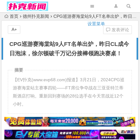
首页
德州扑克新闻
CPG巡游赛海棠站9人FT名单出炉，昨日CL成今日泡沫，徐尔顿破千万记分接棒领跑决赛桌！
设置菜单
A+
发表评论
CPG巡游赛海棠站9人FT名单出炉，昨日CL成今
日泡沫，徐尔顿破千万记分接棒领跑决赛桌！
摘要
【EV扑克(www.evp68.com)报道】3月21日，2024CPG巡
游赛海棠站主赛事四轮——FT席位争夺战在三亚亚特兰蒂
斯酒店打响。重新回到赛场的28位选手在今天苦战近12个
小时。