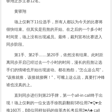
驿翔止步主赛12名。
黄驿翔
场上仅剩下11位选手，所有人都以为今天的比赛将
很快结束。但其实是煎熬的开始。在之后的一个多小时
时间里，场上没有出现减员。最终，裁判宣布比赛进入
同步阶段。
第1手、第2手……第20手，依然没有结果。此时距
离同步开启已经过去一个小时的时间，漫长的煎熬让选
手们的情绪也开始出现波动。都在抱怨，“怎么这么苟”，
“该推就推，该接就接啊！”，可嘴上这么说，真要打冲锋
谁也没真的上。
直到同步进行到第23手牌，第一个all-in call终于出
现！场上仅剩的一位女选手徐凯蔚翻前SB位用7♥Q♥全
推160万，BB位同样短码的徐英杰长考后用3♥A♣ call