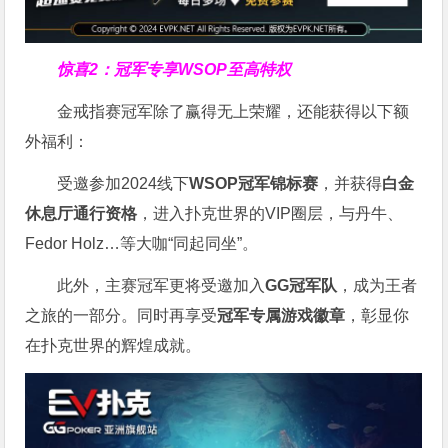
惊喜2：冠军专享WSOP至高特权
金戒指赛冠军除了赢得无上荣耀，还能获得以下额
外福利：
受邀参加2024线下
WSOP冠军锦标赛
，并获得
白金
休息厅通行资格
，进入扑克世界的VIP圈层，与丹牛、
Fedor Holz…等大咖“同起同坐”。
此外，主赛冠军更将受邀加入
GG冠军队
，成为王者
之旅的一部分。同时再享受
冠军专属游戏徽章
，彰显你
在扑克世界的辉煌成就。