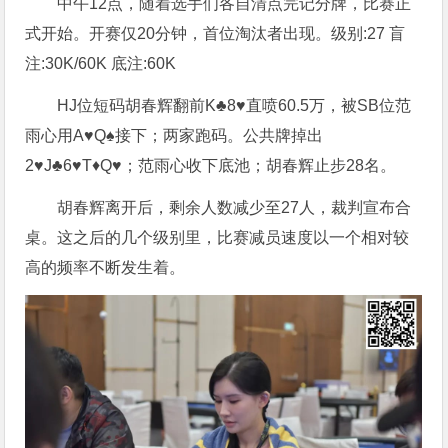
中午12点，随着选手们各自清点完记分牌，比赛正
式开始。开赛仅20分钟，首位淘汰者出现。级别:27 盲
注:30K/60K 底注:60K
HJ位短码胡春辉翻前K♣8♥直喷60.5万，被SB位范
雨心用A♥Q♠接下；两家跑码。公共牌掉出
2♥J♣6♥T♦Q♥；范雨心收下底池；胡春辉止步28名。
胡春辉离开后，剩余人数减少至27人，裁判宣布合
桌。这之后的几个级别里，比赛减员速度以一个相对较
高的频率不断发生着。