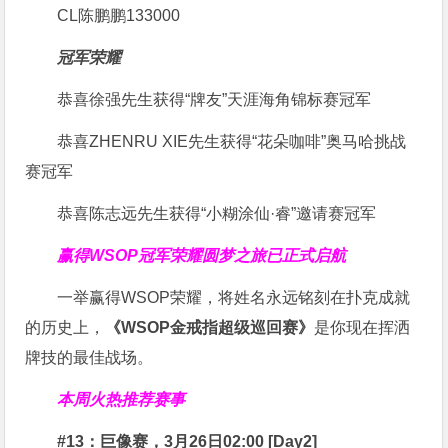
CL陈鹏鹏133000
冠军荣耀
恭喜徐强先生获得
“牌友”天涯海角锦标赛冠军
恭喜ZHENRU XIE先生获得
“花朵咖啡”奥马哈挑战
赛冠军
恭喜陈志远先生获得
“小糊涂仙·睿”邀请赛冠军
赢得WSOP冠军荣耀
圆梦之旅已正式启航
一举赢得WSOP荣耀，将姓名永远铭刻在扑克成就
的历史上，
《WSOP金戒指超级巡回赛》
是你现在挥洒
牌技的最佳战场。
本周火热推荐赛事
#13：巨像赛，3月26日02:00 [Day2]