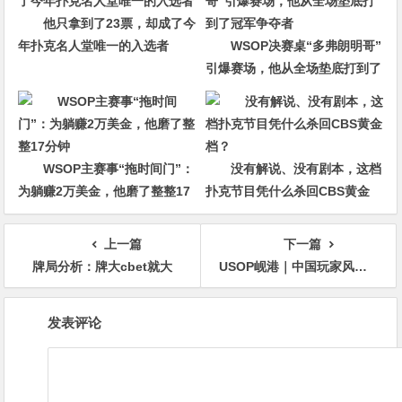
他只拿到了23票，却成了今
年扑克名人堂唯一的入选者
WSOP决赛桌“多弗朗明哥”
引爆赛场，他从全场垫底打到了
冠军争夺者
WSOP主赛事“拖时间门”：
没有解说、没有剧本，这档
为躺赚2万美金，他磨了整整17
扑克节目凭什么杀回CBS黄金
分钟
档？
上一篇
下一篇
牌局分析：牌大cbet就大
USOP岘港｜中国玩家风采尽显，11人闯进决赛桌，创造历史性盛况！
文
发表评论
章
导
航