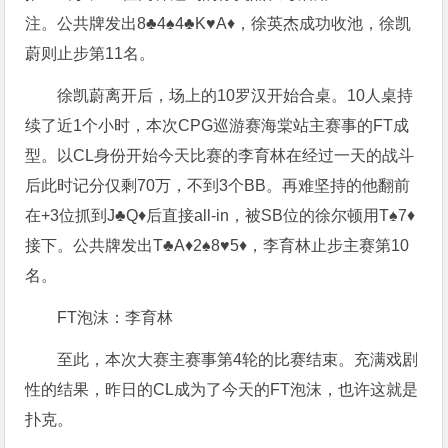
注。公共牌发出8♣4♠4♣K♥A♦，徐英杰成功收池，徐凯
蔚则止步第11名。
徐凯蔚离开后，场上的10罗汉开始合桌。10人桌持
续了近1个小时，本次CPG巡游赛海棠站主赛事的FT成
型。
以CL身份开始今天比赛的李育林在经过一天的战斗
后此时记分仅剩70万，不到3个BB。再难坚持的他翻前
在+3位抓到J♣Q♦后直接all-in，被SB位的徐尔顿用T♠7♦
接下。公共牌发出T♣A♦2♠8♥5♦，李育林止步主赛第10
名。
FT泡沫：李育林
至此，本次大赛主赛事第4轮的比赛结束。充满戏剧
性的结果，昨日的CL成为了今天的FT泡沫，也许这就是
扑克。