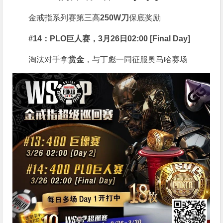
金戒指系列赛第三高
250W刀
保底奖励
#14：PLO巨人赛，3月26日02:00 [Final Day]
淘汰对手拿
赏金
，与丁彪一同征服奥马哈赛场