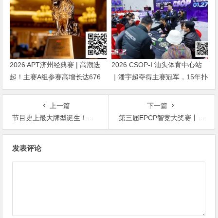
2026 APT济州经典赛 | 高潮迭
2026 CSOP-I 汕头体育中心站
起！主赛A组参赛高增长达676
｜潘宇超夺得主赛冠军，15年扑
人次！中国选手 Tony Lin 逆袭
克路，圆梦CSOP！
夺超级豪客赛冠军！
上一篇
下一篇
节目史上最大牌型诞生！华人老板击中皇家同花顺！
第三届EPCP智竞大奖赛丨百团大战落幕主赛开打，友德黑胶带战队斩获至尊荣耀，A组417人次参赛95人晋级，王家鑫登顶CL
文
发表评论
章
导
航