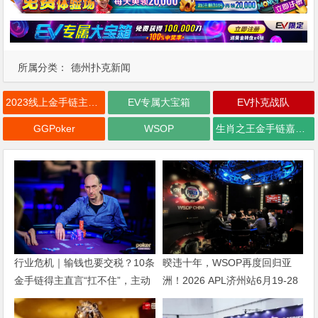
所属分类：
德州扑克新闻
2023线上金手链主赛事
EV专属大宝箱
EV扑克战队
GGPoker
WSOP
生肖之王金手链嘉年华
行业危机｜输钱也要交税？10条
暌违十年，WSOP再度回归亚
金手链得主直言“扛不住”，主动
洲！2026 APL济州站6月19-28
砍掉四分之三比赛
日盛大登场！