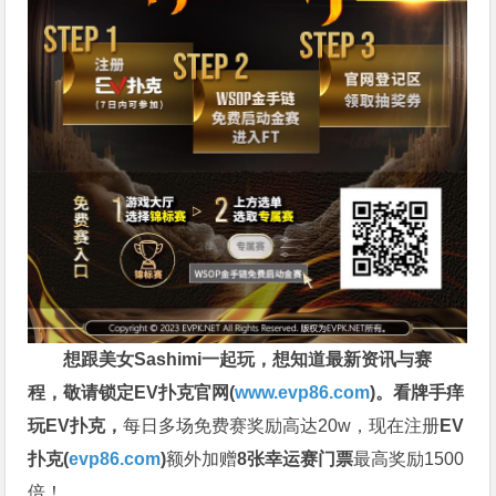
想跟美女Sashimi一起玩，
想知道最新资讯与赛
程，
敬请锁定EV扑克官网(
www.evp86.com
)。
看牌手痒
玩EV扑克，
每日多场免费赛奖励高达20w，现在注册
EV
扑克(
evp86.com
)
额外加赠
8张幸运赛门票
最高奖励1500
倍！