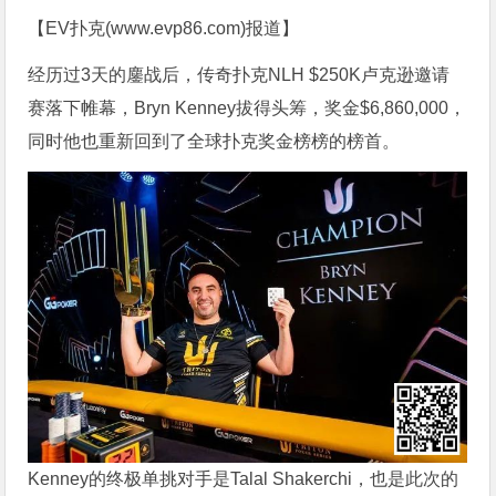
【EV扑克(
www.evp86.com
)报道】
经历过3天的鏖战后，传奇扑克NLH $250K卢克逊邀请
赛落下帷幕，Bryn Kenney拔得头筹，奖金$6,860,000，
同时他也重新回到了全球扑克奖金榜榜的榜首。
Kenney的终极单挑对手是Talal Shakerchi，也是此次的