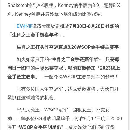
Shakerchi拿到AK底牌，Kenney的手牌为8-9。翻牌8-X-
X，Kenney领跑并最终拿下底池成为比赛冠军。
EV扑克
邀请大家锁定挑战
7月30日-8月20日登场的
「生肖之王金手链嘉年华」
。
生肖之王打头阵
夺冠直通8/20
WSOP金手链主赛事
如火如荼展开的<
生肖之王金手链嘉年华
>，
只要每
周日于图中的两场比赛夺冠，就能获邀参加「2023线上
金手链主赛事」
，一圆夺得WSOP主赛事冠军的梦想！
已有多位国人争夺冠军，达成受邀资格，大伙们赶
紧抓住这样难得的机会。
华人大魔王、WSOP冠军、凶狠女王、扑克女
神……等多位GG邀请明星牌手，将在8月17日晚上20:00
展开 “
WSOP金手链明星趴
” ，成功淘汰他们还能获得