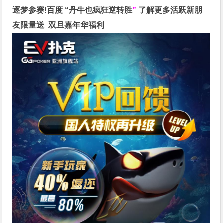
逐梦参赛!百度 “
丹牛也疯狂逆转胜
”
了解更多
活跃新朋
友限量送
双旦嘉年华福利