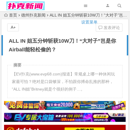
首页
德州扑克新闻
ALL IN 姐五分钟斩获10W刀！“大对子”岂是你Airball能轻松偷的？
设置菜单
A+
发表评论
ALL IN 姐五分钟斩获10W刀！“大对子”岂是你
Airball能轻松偷的？
摘要
【EV扑克(www.evp68.com)报道】常规桌上哪一种休闲玩
家最可怕？绝对是口袋够深，不怕跟你搏命乱推的那种，
“ALL IN姐”Britney就是个很好的例子…。