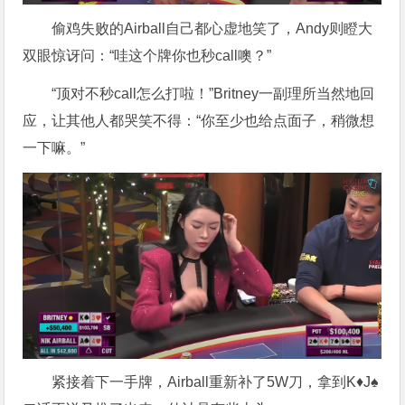
偷鸡失败的Airball自己都心虚地笑了，Andy则瞪大
双眼惊讶问：“哇这个牌你也秒call噢？”
“顶对不秒call怎么打啦！”Britney一副理所当然地回
应，让其他人都哭笑不得：“你至少也给点面子，稍微想
一下嘛
。”
紧接着下一手牌，Airball重新补了5W刀，拿到K♦J♠