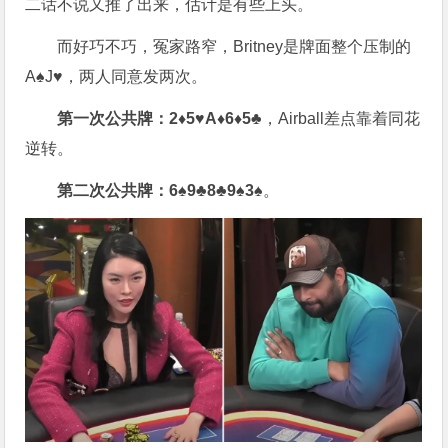
二话不说又推了出来，估计是有些上头。
而好巧不巧，冤家路窄，Britney是牌面整个压制的
A♠J♥，两人同意发两次。
第一次公共牌：
2♦5♥A♦6♦
5♣
，Airball差点靠着同花
逆转。
第二次公共牌：6♠9♣8♣9♠3♠
。