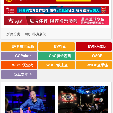
所属分类：
德州扑克新闻
EV专属大宝箱
EV扑克
EV扑克战队
GGPoker
GoG黄金游戏
WSOP
WSOP天堂岛
WSOP线上金手链
WSOP金手链
双旦嘉年华