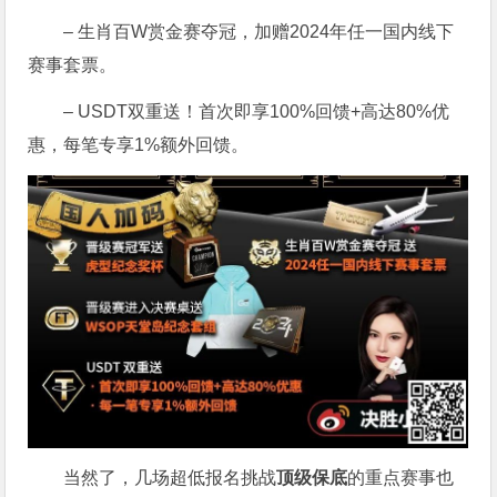
– 生肖百W赏金赛夺冠，加赠2024年任一国内线下
赛事套票。
– USDT双重送！首次即享100%回馈+高达80%优
惠，每笔专享1%额外回馈。
当然了，几场超低报名挑战
顶级保底
的重点赛事也