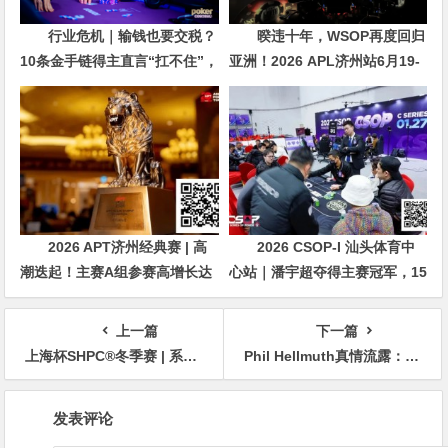
行业危机｜输钱也要交税？
暌违十年，WSOP再度回归
10条金手链得主直言“扛不住”，
亚洲！2026 APL济州站6月19-
主动砍掉四分之三比赛
28日盛大登场！
2026 APT济州经典赛 | 高
2026 CSOP-I 汕头体育中
潮迭起！主赛A组参赛高增长达
心站｜潘宇超夺得主赛冠军，15
676人次！中国选手 Tony Lin
年扑克路，圆梦CSOP！
逆袭夺超级豪客赛冠军！
上一篇
下一篇
上海杯SHPC®冬季赛 | 系列赛年度收官之战正式打响，鲁鹏实现开门红，斩获本次大赛首座奖杯！
Phil Hellmuth真情流露：我想要向人们展示我仍是顶尖中的顶尖
文
发表评论
章