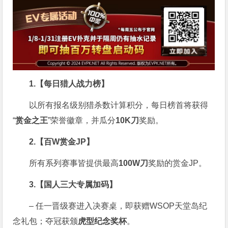
1.【每日猎人战力榜】
以所有报名级别猎杀数计算积分，每日榜首将获得
“
赏金之王
”荣誉徽章，并瓜分
10K刀
奖励。
2.【百W赏金JP】
所有系列赛事皆提供最高
100W刀
奖励的赏金JP。
3.【国人三大专属加码】
– 任一晋级赛进入决赛桌，即获赠WSOP天堂岛纪
念礼包；夺冠获颁
虎型纪念奖杯
。