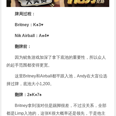
牌局过程：
Britney：
K♠
3♥
Nik Airball：A♠
4♥
翻牌前：
因为鱿鱼游戏加深了拿下底池的重要性，所以众人
的起手范围都变得更宽。
这里Britney和Airball都平跟入池，Andy在大盲位选
择过牌，底池大小1,200。
翻牌：2♠K♦7♠
Britney拿到顶对但是踢脚很差，不过没关系，全部
都是Limp入池的，这张K很大概率还是领先，于是他主