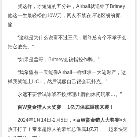
就这样，才短短的五分钟，Airball就送给了Britney
他这一生最轻松的10W刀，网友不禁在评论区纷纷揶
揄：
“这就是为什么说富不过三代，最终总有个不孝子会
把它败光。”
“如果是盖哥，Britney会被指控作弊。”
“我希望有一天能像Airball一样继承一大笔财产，这
样我就能上HCL，然后说服自己很会玩扑克。”
永远不要尝试诈唬不按牌理出牌的休闲玩家…。”
百W赏金猎人大奖赛
1亿刀保底重磅来袭！
2024年1月14日-2月5日，
<百W赏金猎人大奖赛>
火
热开打了！带来超惊人的豪华总保底
1亿刀
，一起来快速