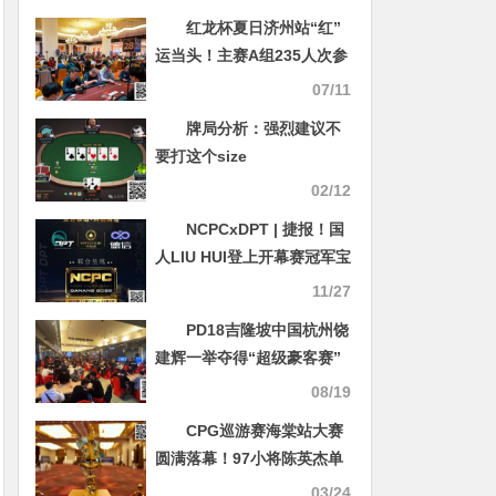
红龙杯夏日济州站“红”
运当头！主赛A组235人次参
赛61人晋级！澳大利亚选手
07/11
成CL！曹庭嘉超短码逆袭登
牌局分析：强烈建议不
顶尊龙豪客赛王座！
要打这个size
02/12
NCPCxDPT | 捷报！国
人LIU HUI登上开幕赛冠军宝
座，深筹赛CL于国迪强势晋
11/27
级！马力夺锦标赛冠军
PD18吉隆坡中国杭州饶
建辉一举夺得“超级豪客赛”
冠军！主赛事第一轮仅剩最
08/19
后晋级机会
CPG巡游赛海棠站大赛
圆满落幕！97小将陈英杰单
挑苦战3小时斩获生涯首冠！
03/24