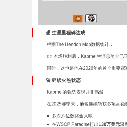
💰 生涯里程碑达成
根据
The Hendon Mob
数据统计：
👉 本场胜利后，Kabrhel生涯总奖金
同时，这也是他在2026年的首个重要冠
🚀 延续火热状态
Kabrhel的强势表现并非偶然。
在2025赛季末，他曾连续斩获多项高额
多次六位数奖金入账
在WSOP Paradise打出
130万美元
深