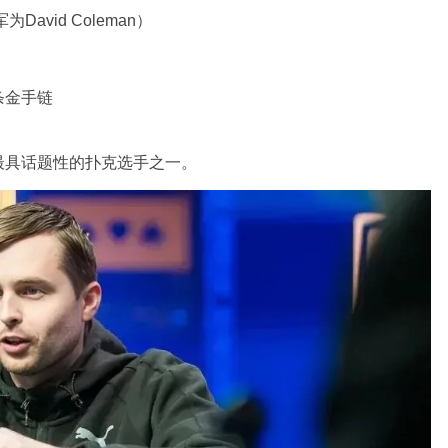
冠军为
David Coleman
）
条金手链
最具话题性的扑克选手之一。