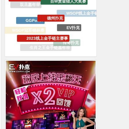
GGPoker
EV扑克
2023线上金手链主赛事
WSOP冠军锦标赛
传奇扑克
生肖之王金手链嘉年华
V专属大宝箱