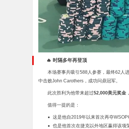
🔥 时隔多年再登顶
本场赛事共吸引588人参赛，最终62人
中击败John Carothers，成功问鼎冠军。
此次胜利为他带来超过
52,000美元奖金
值得一提的是：
这是他自2019年以来首次再夺WSO
也是他首次在捷克以外地区赢得该项