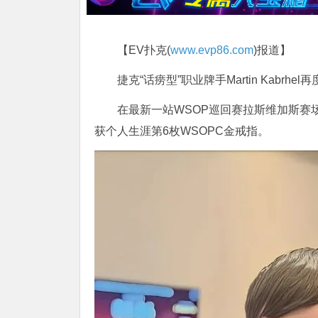
【EV扑克(
www.evp86.com
)报道】
捷克“话痨型”职业牌手
Martin Kabrhel
再
在最新一站
WSOP巡回赛
拉斯维加斯赛场中
获个人生涯第6枚WSOPC金戒指。