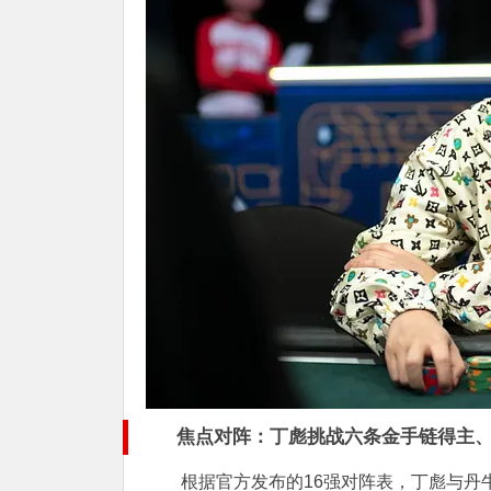
焦点对阵：丁彪挑战六条金手链得主、扑
根据官方发布的16强对阵表，丁彪与丹牛