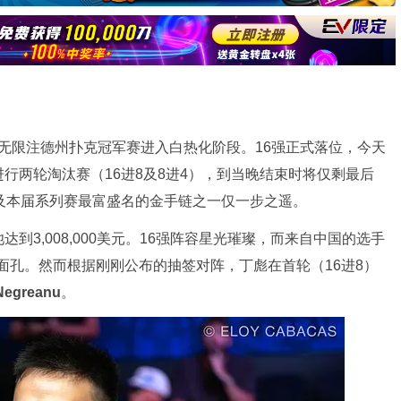
单挑无限注德州扑克冠军赛进入白热化阶段。16强正式落位，今天
行两轮淘汰赛（16进8及8进4），到当晚结束时将仅剩最后
及本届系列赛最富盛名的金手链之一仅一步之遥。
到3,008,000美元。16强阵容星光璀璨，而来自中国的选手
面孔。然而根据刚刚公布的抽签对阵，丁彪在首轮（16进8）
 Negreanu
。