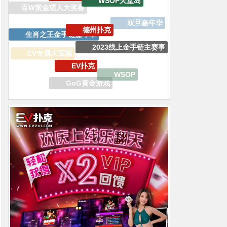
德州扑克
生肖之王金手链嘉年华
双旦嘉年华
2023线上金手链主赛事
EV扑克
EV专属大宝箱
WSOP
GoG黄金游戏
V专属大宝箱