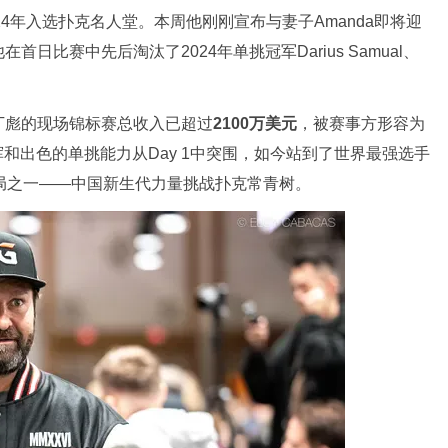
24年入选扑克名人堂。本周他刚刚宣布与妻子Amanda即将迎
比赛中先后淘汰了2024年单挑冠军Darius Samual、
。
丁彪的现场锦标赛总收入已超过
2100万美元
，被赛事方形容为
挥和出色的单挑能力从Day 1中突围，如今站到了世界最强选手
局之一——中国新生代力量挑战扑克常青树。