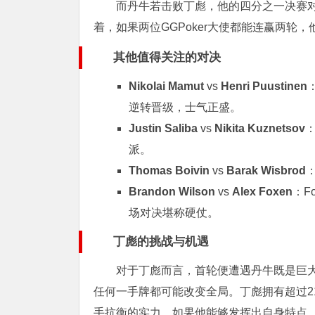
而丹牛若击败丁彪，他的四分之一决赛对手将是Di
着，如果两位GGPoker大使都能连赢两
其他值得关注的对决
Nikolai Mamut
vs
Henri Puustinen
逆转晋级，士气正盛。
Justin Saliba
vs
Nikita Kuznetsov
：
派。
Thomas Boivin
vs
Barak Wisbrod
：
Brandon Wilson
vs
Alex Foxen
：F
场对决堪称硬仗。
丁彪的挑战与机遇
对于丁彪而言，首轮便遭遇丹牛既是巨
任何一手牌都可能改变全局。丁彪拥有超过2
手抗衡的实力。如果他能够发挥出自身特点