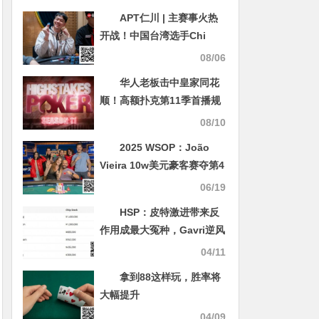
APT仁川 | 主赛事火热
开战！中国台湾选手Chi
Hsiang Chiu领跑，参赛人
08/06
数突破456人！
华人老板击中皇家同花
顺！高额扑克第11季首播规
模空前
08/10
2025 WSOP：João
Vieira 10w美元豪客赛夺第4
条金手链 丹牛进入本届第3
06/19
个FT 继续冲击第8条金手链
HSP：皮特激进带来反
作用成最大冤种，Gavri逆风
结束疯狂盈利
04/11
拿到88这样玩，胜率将
大幅提升
04/09