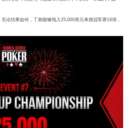
论结果如何，丁彪能够闯入25,000美元单挑冠军赛16强，