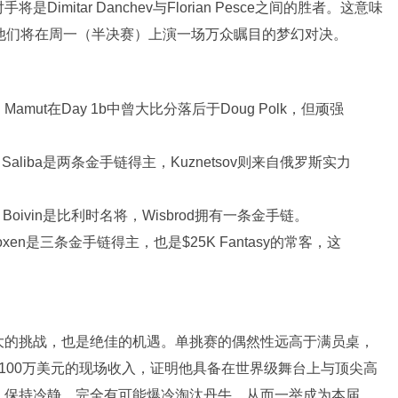
mitar Danchev与Florian Pesce之间的胜者。这意味
轮，他们将在周一（半决赛）上演一场万众瞩目的梦幻对决。
：Mamut在Day 1b中曾大比分落后于Doug Polk，但顽强
Saliba是两条金手链得主，Kuznetsov则来自俄罗斯实力
Boivin是比利时名将，Wisbrod拥有一条金手链。
oxen是三条金手链得主，也是$25K Fantasy的常客，这
大的挑战，也是绝佳的机遇。单挑赛的偶然性远高于满员桌，
100万美元的现场收入，证明他具备在世界级舞台上与顶尖高
、保持冷静，完全有可能爆冷淘汰丹牛，从而一举成为本届