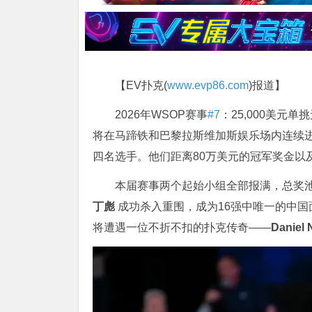
【EV扑克(
www.evp86.com
)报道】
2026年WSOP赛事
#7
：25,000美元
将在马蹄铁和巴黎拉斯维加斯娱乐场内连续进
四名选手。他们距离80万美元的冠军奖金以
本届赛事两个起始小组全部报满，总奖池达
丁彪
成功杀入重围，成为16强中唯一的中国
将遭遇一位不折不扣的扑克传奇——
Daniel