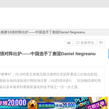
美元单挑赛16强对阵出炉——中国选手丁彪迎Daniel Negreanu
发表评论
赛16强对阵出炉——中国选手丁彪迎Daniel Negreanu
年WSOP赛事#7：25,000美元单挑无限注德州扑克冠军赛进入白热化阶段。
斯娱乐场内连续进行两轮淘汰赛（16进8及8进4），到当晚结束时将
奖金以及本届系列赛最富盛名的金手链之一仅一步之遥。