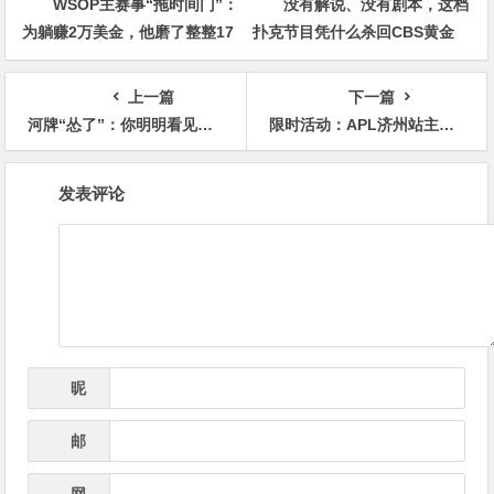
WSOP主赛事“拖时间门”：
没有解说、没有剧本，这档
为躺赚2万美金，他磨了整整17
扑克节目凭什么杀回CBS黄金
分钟
档？
上一篇
下一篇
河牌“怂了”：你明明看见了价值，却没敢下注
限时活动：APL济州站主赛事12亿韩币保底奖金池，线上Day 1火热进行中🔥
文
发表评论
章
导
航
昵
*
称
邮
*
箱
网