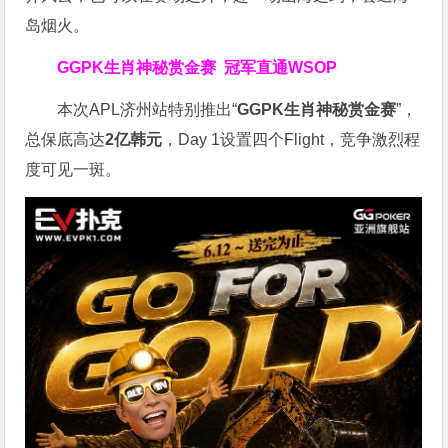
岛烟火。
GGPK生肖神秘赏金赛
冠军直通WSOP
本次APL济州站特别推出“
GGPK
生肖神秘赏金赛
”，
总保底高达
2
亿韩元
，Day 1设置四个Flight，竞争激烈程
度可见一斑。