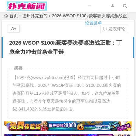
首页
德州扑克新闻
2026 WSOP $100k豪客赛决赛桌激战正酣：丁彪全力冲击首条金手链
设置菜单
A+
发表评论
2026 WSOP $100k豪客赛决赛桌激战正酣：丁
彪全力冲击首条金手链
摘要
【EV扑克(www.evp86.com)报道】经过前两日超过十小时
的激烈鏖战，2026年WSOP赛事 #36：$100,000豪客赛的
参赛阵容从115人缩减至最后的9人。如今，这九位精英重
返赛场，向着今年夏天最负盛名的冠军头衔以及高达
$2,841,432的头奖发起最后冲击。