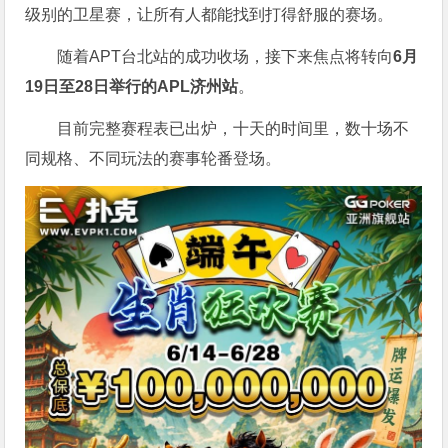
级别的卫星赛，让所有人都能找到打得舒服的赛场。
随着APT台北站的成功收场，接下来焦点将转向
6
月
19
日至
28
日举行的
APL
济州站
。
目前完整赛程表已出炉，十天的时间里，数十场不
同规格、不同玩法的赛事轮番登场。