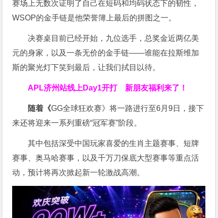
赛场上无数次证明了自己在短码和均码状态下的韧性，
WSOP的金手链是他荣誉簿上最后的拼图之一。
决赛桌目前已经开始，九位选手，总奖金近两亿美
元的身家，以及一条无价的金手链——谁能在拉斯维加
斯的聚光灯下笑到最后，让我们拭目以待。
APL济州站线上Day1开打
新朋友福利来了！
随着《
GG全球狂欢赛》将一路进行至6月9日，接下
来还将迎来一系列重磅“冠军赛”阶段。
其中包括深受中国玩家喜爱的生肖主题赛事、短牌
赛事、奥马哈赛事，以及千万刀保底大型赛事等重点活
动，预计将再次掀起新一轮激战高潮。