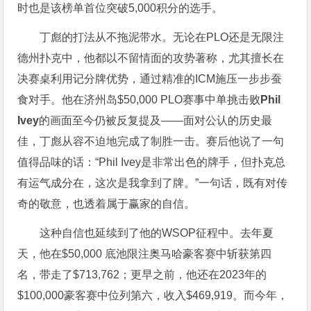
时也是该榜单首位突破5,000积分的选手。
丁彪的打法从不拖泥带水。无论在PLO还是无限注
德州扑克中，他都以不留情面的攻势著称，尤其擅长在
决赛桌利用记分牌优势，通过精准的ICM施压一步步蚕
食对手。他在济州岛$50,000 PLO赛事中单挑击败
Phil
Ivey
的画面至今仍被反复提及——面对公认的历史最
佳，丁彪从容不迫地完成了制胜一击。赛后他说了一句
值得品味的话：“Phil Ivey是非常出色的牌手，但扑克总
有运气成分在，这次是我拿到了牌。”一句话，既有对传
奇的敬意，也透着属于赢家的自信。
这种自信也延续到了他的WSOP征程中。去年夏
天，他在$50,000 底池限注奥马哈豪客赛中斩获第四
名，带走了$713,762；更早之前，他还在2023年的
$100,000豪客赛中位列第六，收入$469,919。而今年，