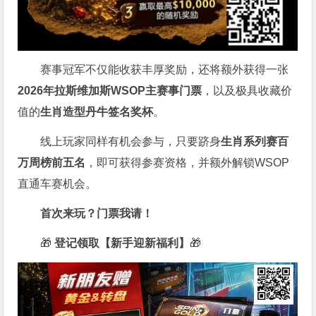
赛事冠军不仅能收获丰厚奖励，还将额外获得一张
2026
年拉斯维加斯
WSOP
主赛事门票
，以及极具收藏价
值的
生肖造型丹牛签名奖杯
。
线上玩家同样有机会参与，只要跻身
生肖系列赛百
万周榜前五名
，即可获得参赛资格，并额外解锁WSOP
直通车赛机会。
首次来玩？门票我请！
🎁
登记领取【新手迎新福利】
🎁