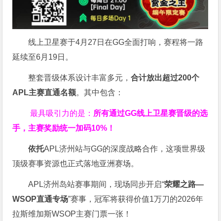
线上卫星赛于4月27日在GG全面打响，赛程将一路
延续至6月19日。
整套晋级体系设计丰富多元，
合计放出
超过200个
APL主赛直通名额
。其中包含：
最具吸引力的是：
所有通过
GG
线上卫星赛晋级的选
手，主赛奖励统一加码
10%
！
依托
APL济州站与GG的深度战略合作，这项世界级
顶级赛事资源也正式落地亚洲赛场。
APL济州岛站赛事期间，现场同步开启“
荣耀之路
—
WSOP
直通专场
”赛事，冠军将获得价值1万刀的2026年
拉斯维加斯WSOP主赛门票一张！