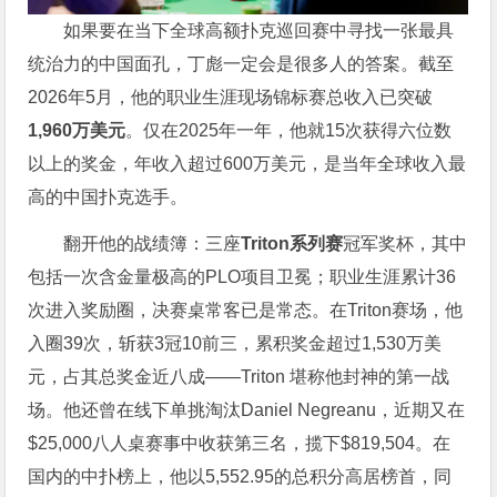
如果要在当下全球高额扑克巡回赛中寻找一张最具
统治力的中国面孔，丁彪一定会是很多人的答案。截至
2026年5月，他的职业生涯现场锦标赛总收入已突破
1,960万美元
。仅在2025年一年，他就15次获得六位数
以上的奖金，年收入超过600万美元，是当年全球收入最
高的中国扑克选手。
翻开他的战绩簿：三座
Triton系列赛
冠军奖杯，其中
包括一次含金量极高的PLO项目卫冕；职业生涯累计36
次进入奖励圈，决赛桌常客已是常态。在Triton赛场，他
入圈39次，斩获3冠10前三，累积奖金超过1,530万美
元，占其总奖金近八成——Triton 堪称他封神的第一战
场。他还曾在线下单挑淘汰Daniel Negreanu，近期又在
$25,000八人桌赛事中收获第三名，揽下$819,504。在
国内的中扑榜上，他以5,552.95的总积分高居榜首，同