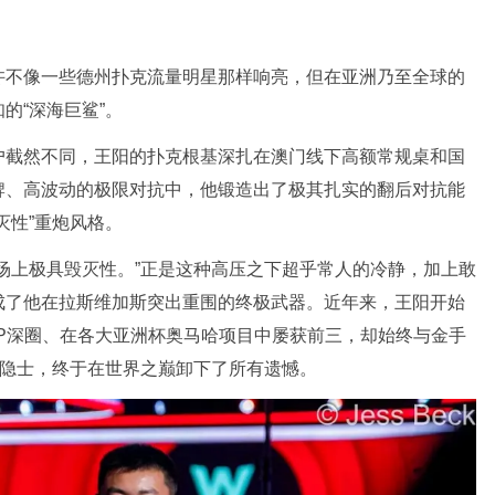
许不像一些德州扑克流量明星那样响亮，但在亚洲乃至全球的
的“深海巨鲨”。
户截然不同，王阳的扑克根基深扎在澳门线下高额常规桌和国
牌、高波动的极限对抗中，他锻造出了极其扎实的翻后对抗能
灭性”重炮风格。
场上极具毁灭性。”正是这种高压之下超乎常人的冷静，加上敢
成了他在拉斯维加斯突出重围的终极武器。近年来，王阳开始
P深圈、在各大亚洲杯奥马哈项目中屡获前三，却始终与金手
”隐士，终于在世界之巅卸下了所有遗憾。