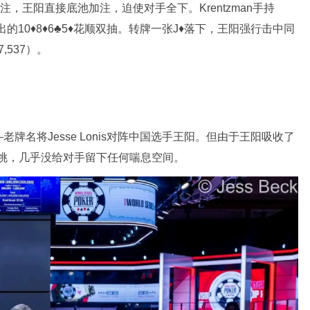
man主动下注，王阳直接底池加注，迫使对手全下。Krentzman手持
亮出的10♦️8♦️6♣️5♦️花顺双抽。转牌一张J♦落下，王阳强行击中同
,537）。
牌名将Jesse Lonis对阵中国选手王阳。但由于王阳吸收了
单挑，几乎没给对手留下任何喘息空间。