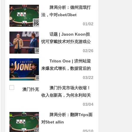
牌局分析：德州流氓打
法，中对cbet/3bet
01/02
话题 | Jason Koon担
忧可穿戴技术对扑克游戏公
平性的影响
02/26
Triton One | 济州站迎
来爆发式增长，数据背后的
全面跃升
03/22
澳门扑克市场大收缩！
收入创新高，为何永利却关
了灯？
03/04
牌局分析：翻牌Trips面
对5bet allin
05/10