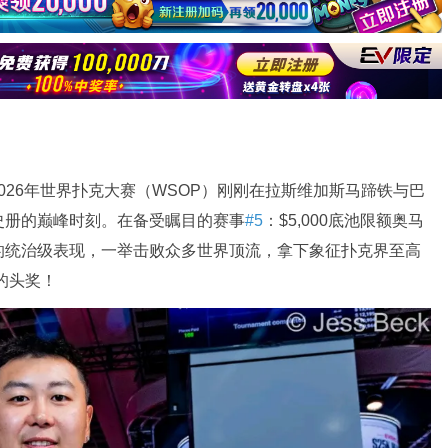
—2026年世界扑克大赛（WSOP）刚刚在拉斯维加斯马蹄铁与巴
史册的巅峰时刻。在备受瞩目的赛事
#5
：$5,000底池限额奥马
的统治级表现，一举击败众多世界顶流，拿下象征扑克界至高
8的头奖！