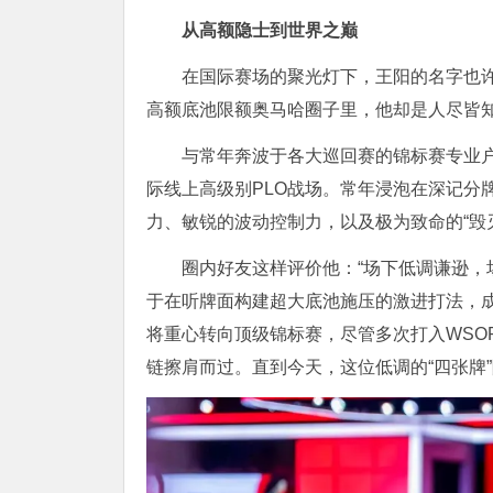
从高额隐士到世界之巅
在国际赛场的聚光灯下，王阳的名字也
高额底池限额奥马哈圈子里，他却是人尽皆知
与常年奔波于各大巡回赛的锦标赛专业
际线上高级别PLO战场。常年浸泡在深记分
力、敏锐的波动控制力，以及极为致命的“毁
圈内好友这样评价他：“场下低调谦逊，
于在听牌面构建超大底池施压的激进打法，
将重心转向顶级锦标赛，尽管多次打入WSO
链擦肩而过。直到今天，这位低调的“四张牌