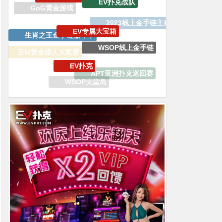
生肖之王金手链嘉年华
WSOP线上金手链
EV扑克
百W赏金猎人大奖赛
APT亚洲扑克巡回赛
WSOP金手链
WSOP天堂岛
WSOP
传奇扑克