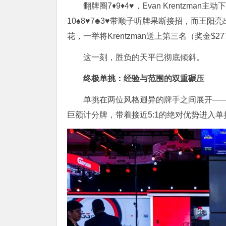
翻牌圈7♦️9♦️4♥️，Evan Krentz
10♠️8♥️7♣️3♥️带顺子听牌果断接招，而王阳
花，一举将Krentzman送上第三名（奖金$277
这一刻，胜负的天平已彻底倾斜。
终极单挑：经验与范围的双重碾压
单挑在两位风格迥异的牌手之间展开——老
巨额计分牌，带着接近5:1的绝对优势进入