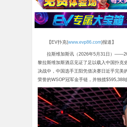
【EV扑克(
www.evp86.com
)报道】
拉斯维加斯讯（2026年5月31日）—
黎拉斯维加斯酒店见证了足以载入中国扑克
决战中，中国选手王阳凭借决赛日近乎完美
荣誉的WSOP冠军金手链，并独揽$595,38