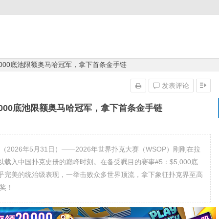
夺$5,000底池限额奥马哈冠军，拿下首条金手链
发表评论
夺$5,000底池限额奥马哈冠军，拿下首条金手链
加斯讯（2026年5月31日）——2026年世界扑克大赛（WSOP）刚刚在拉
载入中国扑克史册的巅峰时刻。在备受瞩目的赛事#5：$5,000底
乎完美的统治级表现，一举击败众多世界顶流，拿下象征扑克界至高
头奖！