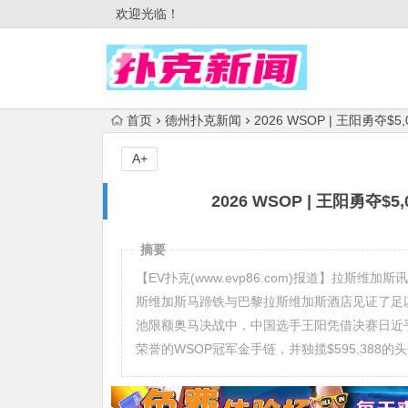
欢迎光临！
首页
德州扑克新闻
2026 WSOP | 王阳勇
A+
2026 WSOP | 王阳勇
摘要
【EV扑克(www.evp86.com)报道】拉斯维
斯维加斯马蹄铁与巴黎拉斯维加斯酒店见证了足以
池限额奥马决战中，中国选手王阳凭借决赛日近
荣誉的WSOP冠军金手链，并独揽$595,388的