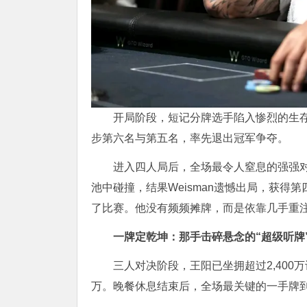
开局阶段，短记分牌选手陷入惨烈的生存战。Jar
步第六名与第五名，率先退出冠军争夺。
进入四人局后，全场最令人窒息的强强对话爆发：
池中碰撞，结果Weisman遗憾出局，获
了比赛。他没有频频摊牌，而是依靠几手重
一牌定乾坤：那手击碎悬念的“超级
听牌
三人对决阶段，王阳已坐拥超过2,400万计分牌，
万。晚餐休息结束后，全场最关键的一手牌