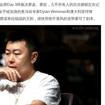
会师Day 3终极决赛桌。赛前，几乎所有人的目光都锁定在记
枚金手链加身的奥马哈专家Dylan Weisman和澳大利亚悍将
出身、极擅深筹拉锯战的王阳，很快用密不透风的攻势重写了剧本。