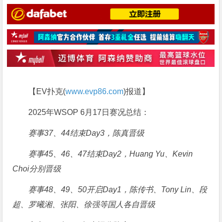
【EV扑克(
www.evp86.com
)报道】
2025年WSOP 6月17日赛况总结：
赛事37、44结束Day3，陈真晋级
赛事45、46、47结束Day2，Huang Yu、Kevin
Choi分别晋级
赛事48、49、50开启Day1，陈传书、Tony Lin、段
超、罗曦湘、张阳、徐强等国人各自晋级