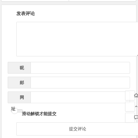
文
发表评论
章
导
航
昵
*
称
邮
*
箱
网
址
滑动解锁才能提交