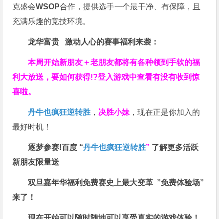
克盛会
WSOP
合作，提供选手一个最干净、有保障，且
充满乐趣的竞技环境。
龙华富贵 激动人心的赛事福利来袭：
本周开始新朋友＋老朋友都将有各种领到手软的福
利大放送，要如何获得!?登入游戏中查看有没有收到惊
喜啦。
丹牛也疯狂逆转胜
，
决胜小妹
，现在正是你加入的
最好时机！
逐梦参赛!百度 “
丹牛也疯狂逆转胜
”
了解更多
活跃
新朋友限量送
双旦嘉年华福利
免费赛史上最大变革
”免费体验场”
来了！
现在开始可以随时随地可以享受真实的游戏体验！