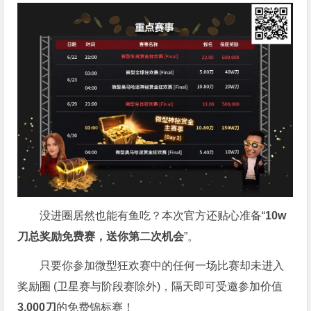
没进圈居然也能有鱼吃？本次官方还贴心准备“
10w
刀
总奖励免费赛，送你第二次机会
”。
只要你参加微型狂欢赛中的任何一场比赛却未进入
奖励圈 (卫星赛与阶段赛除外)，隔天即可受邀参加价值
3,000
刀
的免费锦标赛！