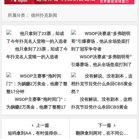
所属分类：
德州扑克新闻
他只拿到了23票，却成了今
年扑克名人堂唯一的入选者
WSOP决赛桌“多弗朗明哥”
引爆赛场，他从全场垫底打到了
冠军争夺者
WSOP主赛事“拖时间门”：
没有解说、没有剧本，这档
为躺赚2万美金，他磨了整整17
扑克节目凭什么杀回CBS黄金
分钟
档？
上一篇
下一篇
短码拿到AA，有时值得你冒险慢玩
翻牌拿到两对，在不同公共牌面该怎么打