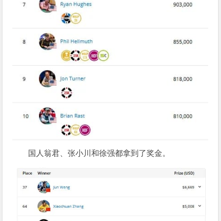
国人翁君、张小川和徐强都拿到了奖金。