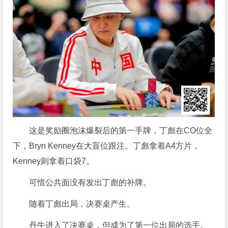
这是奖励圈泡沫爆裂后的第一手牌，丁彪在CO位全
下，Bryn Kenney在大盲位跟注。丁彪拿着A4方片，
Kenney则拿着口袋7。
可惜公共面没有发出丁彪的补牌。
随着丁彪出局，决赛桌产生。
丹牛进入了决赛桌，但成为了第一位出局的选手。