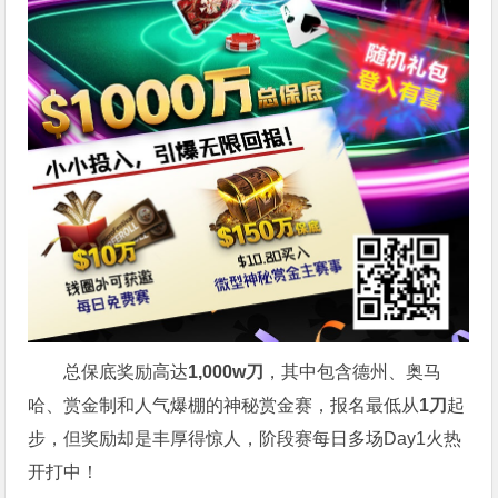
总保底奖励高达
1,000w
刀
，
其中包含德州、奥马
哈、赏金制和人气爆棚的神秘赏金赛，报名最低从
1
刀
起
步，
但奖励却是丰厚得惊人，阶段赛每日多场
Day1火热
开打中！