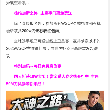
游戏查看噢～
往维加斯之路
主赛事门票免费送
除了直接报名外，参加所有WSOP金戒指赛都有机
会斩获共
200w刀锦标赛红包雨
。
全球选手现已可通过线上卫星赛，赢得梦寐以求的
2025WSOP主赛事门票，向世界扑克最高殿堂发起进
攻！
特别加码～每日免费席位赛
国人斩获
10W
大奖！
赏金猎人赛火热开打中 丰厚
50M刀奖励等你来战！