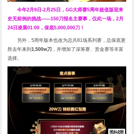
今年2月9日-2月25日，
GG大师赛5周年超值版
迎来
史无前例的挑战——150刀报名主赛事，仅此一场，2月
24日凌晨01:00，保底5,000,000刀！
另外，5周年版本也改为总共81场系列赛，总保底更
胜去年来到
1,500w刀
，并增加了深筹赛、赏金赛等丰富
选择。