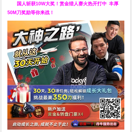
国人斩获
10W
大奖！
赏金猎人赛火热开打中 丰厚
50M刀奖励等你来战！