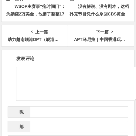
WSOP主赛事“拖时间门”：
没有解说、没有剧本，这档
为躺赚2万美金，他磨了整整17
扑克节目凭什么杀回CBS黄金
分钟
档？
上一篇
下一篇
助力越南岘港DPT（岘港扑克巡回赛） | 小鱼扑克门票赛开启 线线下参赛额外奖励，助力岘港之旅
APT马尼拉｜中国香港玩家张杰晋级9人FT APT赛事中女性扑克力量崛起
文
发表评论
章
导
航
昵
*
称
邮