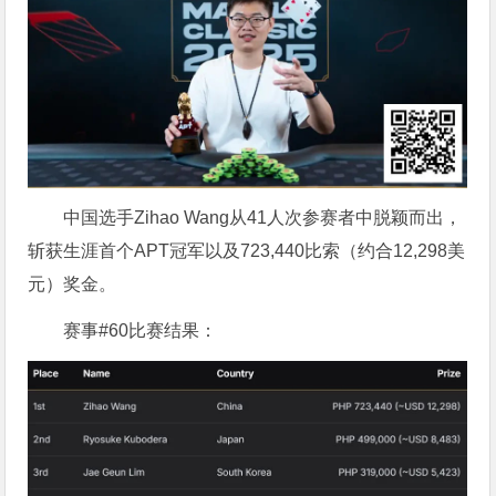
中国选手Zihao Wang从41人次参赛者中脱颖而出，
斩获生涯首个APT冠军以及723,440比索（约合12,298美
元）奖金。
赛事#60比赛结果：