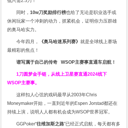
低只需2.5刀！
同时，
10w刀奖励排行榜
也给了无论是职业选手或
休闲玩家一个冲刺的动力，抓紧机会，证明你力压群雄
的奥马哈实力。
今年四月，
《奥马哈迷系列赛》
就是全球线上赛场
最精彩的焦点！
谱写属于自己的传奇
WSOP主赛事直通车
启航！
1刀圆梦金手链，从线上卫星赛直通2024线下
WSOP主赛事。
这样扣人心弦的戏码最早从2003年Chris
Moneymaker开始，一直到近年的Espen Jorstad都还在
持续上演，说明人人都有机会成为WSOP世界冠军。
GGPoker“
往维加斯之路
”已经正式启航，每天都有多