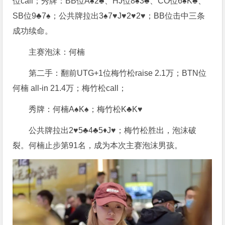
位call；秀牌：BB位A♠2♣、HJ位8♠3♣、CO位6♠K♣、
SB位9♣7♠；公共牌拉出3♠7♥J♥2♥2♥；BB位击中三条
成功续命。
主赛泡沫：何楠
第二手：翻前UTG+1位梅竹松raise 2.1万；BTN位
何楠 all-in 21.4万；梅竹松call；
秀牌：何楠A♠K♠；梅竹松K♣K♥
公共牌拉出2♥5♣4♣5♦J♥；梅竹松胜出，泡沫破
裂。何楠止步第91名，成为本次主赛泡沫男孩。