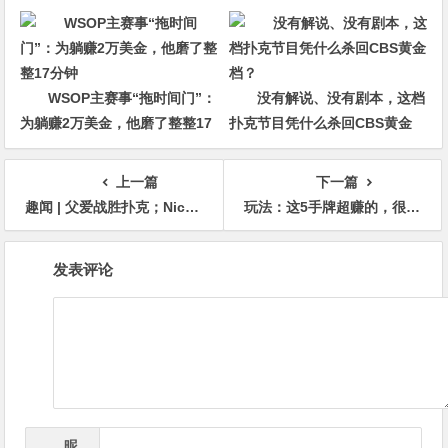
冠军争夺者
WSOP主赛事“拖时间门”：
没有解说、没有剧本，这档
为躺赚2万美金，他磨了整整17
扑克节目凭什么杀回CBS黄金
分钟
档？
上一篇
下一篇
趣闻 | 父爱战胜扑克；Nick Yunis因第一个孩子出生而放弃比赛
玩法：这5手牌超赚的，很多人居然不敢玩
文
发表评论
章
导
航
昵