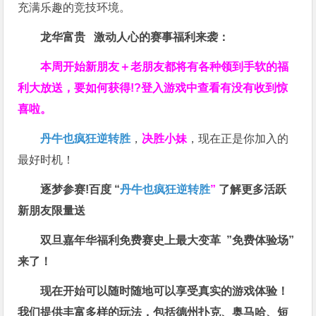
充满乐趣的竞技环境。
龙华富贵 激动人心的赛事福利来袭：
本周开始新朋友＋老朋友都将有各种领到手软的福
利大放送，要如何获得!?登入游戏中查看有没有收到惊
喜啦。
丹牛也疯狂逆转胜
，
决胜小妹
，现在正是你加入的
最好时机！
逐梦参赛!百度 “
丹牛也疯狂逆转胜
”
了解更多
活跃
新朋友限量送
双旦嘉年华福利
免费赛史上最大变革
”免费体验场”
来了！
现在开始可以随时随地可以享受真实的游戏体验！
我们提供丰富多样的玩法，包括德州扑克、奥马哈、短