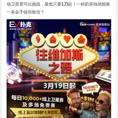
场卫星赛可以挑战，最低只要
1刀
起！一杯奶茶钱就能换
一条金手链你敢信？