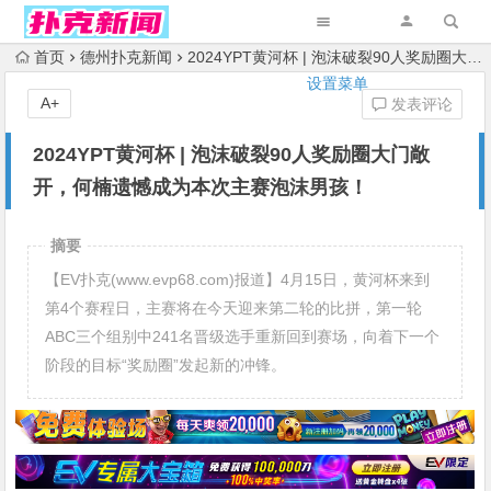
首页
德州扑克新闻
2024YPT黄河杯 | 泡沫破裂90人奖励圈大门敞开，何楠遗憾成为本次主赛泡沫男孩！
设置菜单
A+
发表评论
2024YPT黄河杯 | 泡沫破裂90人奖励圈大门敞
开，何楠遗憾成为本次主赛泡沫男孩！
摘要
【EV扑克(www.evp68.com)报道】4月15日，黄河杯来到
第4个赛程日，主赛将在今天迎来第二轮的比拼，第一轮
ABC三个组别中241名晋级选手重新回到赛场，向着下一个
阶段的目标“奖励圈”发起新的冲锋。