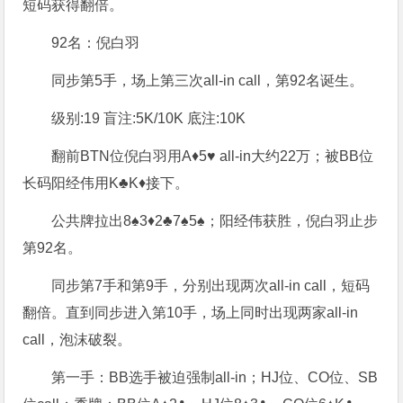
短码获得翻倍。
92名：倪白羽
同步第5手，场上第三次all-in call，第92名诞生。
级别:19 盲注:5K/10K 底注:10K
翻前BTN位倪白羽用A♦5♥ all-in大约22万；被BB位
长码阳经伟用K♣K♦接下。
公共牌拉出8♠3♦2♣7♠5♠；阳经伟获胜，倪白羽止步
第92名。
同步第7手和第9手，分别出现两次all-in call，短码
翻倍。直到同步进入第10手，场上同时出现两家all-in
call，泡沫破裂。
第一手：BB选手被迫强制all-in；HJ位、CO位、SB