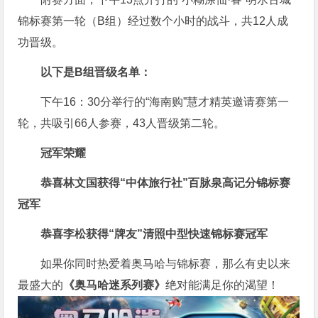
锦标赛第一轮（B组）经过数个小时的战斗，共12人成
功晋级。
以下是B组晋级名单：
下午16：30分举行的“海南购”慧才精英邀请赛第一
轮，共吸引66人参赛，43人晋级第二轮。
冠军荣耀
恭喜林文国获得
“中体旅行社”百脉泉高记分锦标赛
冠军
恭喜李松获得
“牌友”清照中型快速锦标赛冠军
如果你同时热爱着奥马哈与锦标赛，那么有史以来
最盛大的
《奥马哈迷系列赛》
绝对能满足你的渴望！