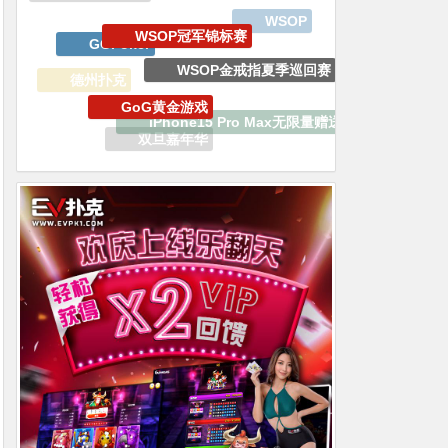
WSOP金戒指夏季巡回赛
GoG黄金游戏
德州扑克
iPhone15 Pro Max无限量赠送
生肖之王金手链嘉年华
双旦嘉年华
百W赏金猎人大奖赛
EV专属大宝箱