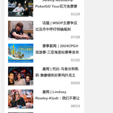
PokerGO Tour百万免费赛
冠军，获封2024年度牌手
01/19
话题 | WSOP主赛争议
过后丹牛呼吁明确规则
07/28
赛事新闻｜2024CPG®
巡游赛-三亚海棠站赛事发布
（2024年3月16日-3月22
01/22
日）
趣闻 | 托比·马奎尔和凯
莉·詹娜领衔好莱坞扑克之
夜，奥斯卡颁奖典礼前夕群
03/03
星璀璨
趣闻 | Lindsey
Rowley-Kludt：我们不要让
女性选手成为笑柄
08/13