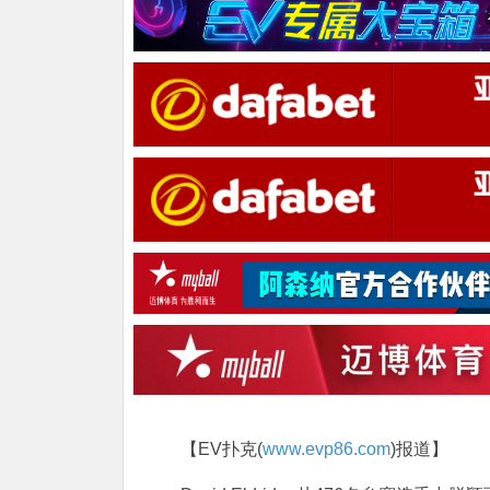
【EV扑克(
www.evp86.com
)报道】