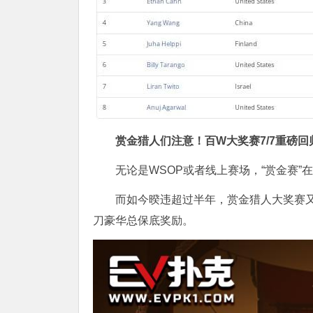
赏金猎人们注意！
百W大奖赛
7/7重磅回
无论是WSOP或者线上赛场，“赏金赛
而如今暌违超过半年，赏金猎人大奖赛
刀豪华总保底奖励。