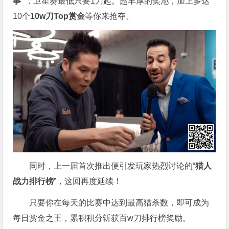
事”
，卫星赛最低只要1刀起。超丰厚的奖池，加上多达
10个
10w刀Top赏金
等你来抢夺。
同时，上一届首次推出便引发玩家热烈讨论的“
猎人
战力排行榜
”，这回再度延续！
只要你在每天的比赛中达到最高猎杀数，即可成为
每日赏金之王，累积积分斩获百w刀排行榜奖励。