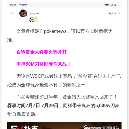
文章数据源自pokernews，谨以官方实时数据为
准。
百W赏金大奖赛火热开打
丰厚
50M刀奖励
等你来战！
无论是WSOP或者线上赛场，“赏金赛”在过去几年已
经成为全球玩家最爱不释手的赛制之一。
而如今暌违超过半年，赏金猎人大奖赛又回来了！
赛事时间7月7日-7月29日
，同样带来疯狂的
5,000w刀
豪
华总保底奖励。