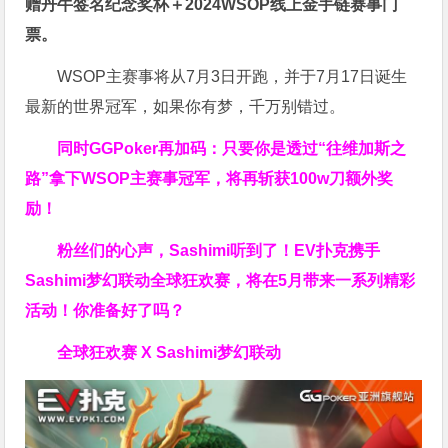
赠
丹牛签名纪念奖杯
＋
2024WSOP线上金手链赛事门
票
。
WSOP主赛事将从7月3日开跑，并于7月17日诞生
最新的世界冠军，如果你有梦，千万别错过。
同时GGPoker再加码：只要你是透过“往维加斯之
路”拿下WSOP主赛事冠军，将再斩获
100w刀
额外奖
励！
粉丝们的心声，Sashimi听到了！EV扑克携手
Sashimi梦幻联动全球狂欢赛，将在5月带来一系列精彩
活动！你准备好了吗？
全球狂欢赛 X Sashimi梦幻联动