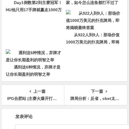
Day1倒数第2到主赛冠军！
家，如今怎么连鱼都打不过了
HU他只用17手牌就赢走1000万
刀！
从922人到9人：那场价值
1000万美元的扑克牌局，即将
揭晓最终答案
遇到这6种情况，弃牌才是
让你长期盈利的明智之举
上一篇
下一篇
IPG合肥站 |主赛火爆开打！A组332人参赛77人晋级，陈文文30.55万记分领跑
牌局分析：反省，cbet太多了
文
发表评论
章
导