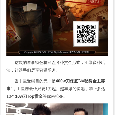
这次的赛事特色将涵盖各种赏金形式，汇聚多种玩
法，让选手们尽享狩猎乐趣。
当中最受瞩目的无非是
400w刀保底“神秘赏金主赛
事”
，卫星赛最低只要1刀起。超丰厚的奖池，加上多达
10个
10w刀Top赏金
等你来抢夺。