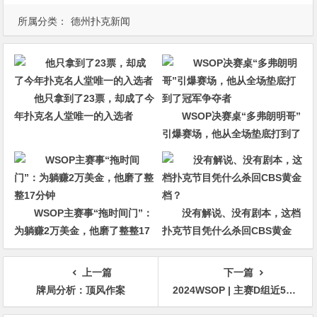
所属分类：
德州扑克新闻
他只拿到了23票，却成了今
年扑克名人堂唯一的入选者
WSOP决赛桌“多弗朗明哥”
引爆赛场，他从全场垫底打到了
冠军争夺者
WSOP主赛事“拖时间门”：
没有解说、没有剧本，这档
为躺赚2万美金，他磨了整整17
扑克节目凭什么杀回CBS黄金
分钟
档？
上一篇
下一篇
牌局分析：顶风作案
2024WSOP | 主赛D组近5000人参赛，Anson Tsang、Yin Yuzhou、朱跃奇、Ren Lin等国人晋级