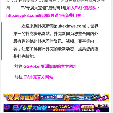
动，现在只要成为EV新用户，达成免费赛任务就可以获
得——
“EV专属大宝箱”启动码1组
加入EV扑克战队：
http://evpk8.com/96088
再送4张免费门票！
欢迎来到扑克新闻(
pukexinwe.com
)，世界
第一的扑克资讯网站。扑克新闻为您整合国内外
最有趣的德州扑克即时资讯、视频、赛事等内
容，让您了解德州扑克的最新动态，提高您的德
州扑克技能。
前往
GGPoker亚洲旗舰站
官方网址
前往
EV扑克官方网站