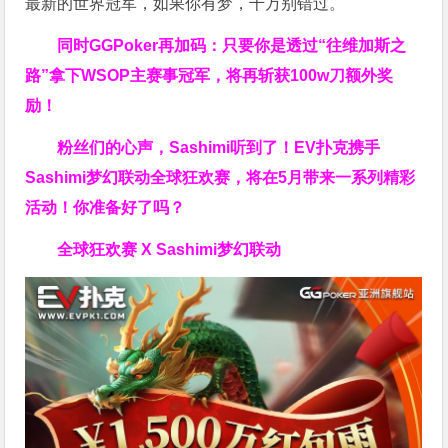
最新的世界冠军，如果你有梦，千万别错过。
同时GGPoker再加码：只要你是透过“往维加斯之
路”拿下WSOP主赛事冠军，将再斩获
100w刀
额外奖
励！
粉丝们的心声，Sashimi听到了！EV扑克携手
Sashimi梦幻联动全球狂欢赛，将在5月带来一系列精彩
活动！你准备好了吗？
全球狂欢赛 X Sashimi梦幻联动