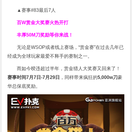
▲赛事#83最后7人
百W赏金大奖赛火热开打
丰厚
50M刀奖励
等你来战！
无论是WSOP或者线上赛场，“赏金赛”在过去几年已
经成为全球玩家最爱不释手的赛制之一。
而如今暌违超过半年，赏金猎人大奖赛又回来了！
赛事时间7月7日-7月29日
，同样带来疯狂的
5,000w刀
豪
华总保底奖励。