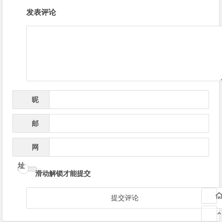
文
发表评论
章
导
航
昵
*
称
邮
*
箱
网
址
滑动解锁才能提交