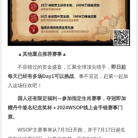
▲其他重点推荐赛事▲
不容错过的赏金盛宴，汇聚全球顶尖猎手，
即日起
每天已经有多场Day1可以挑战
。事不宜迟，赶紧一起加
入这场狂欢吧！
国人还有限定福利～参加指定生肖赛事，夺冠即加
赠
丹牛签名纪念奖杯
＋
2024WSOP线上金手链赛事门
票
。
WSOP主赛事将从7月3日开跑，并于7月17日诞生