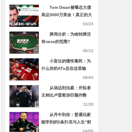
Tom Dwan被曝总欠债
高达3000万美金！真正的大
债主是？
03/24
牌局分析：为啥转牌没
有raise的范围?
06/12
小盲位的慢性毒药：为
什么你的ATo总在这里输
钱？
08/04
从场边到法庭：开拓者
主帅比卢普斯涉巨额作弊
案，拒不认罪
11/28
从丹牛到你：普通玩家
能学到的5条扑克与人生“财
富密码”
04/08