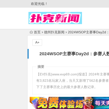
欢迎光临！
首页
德州扑克新闻
2024WSOP主赛事Day2
A+
2024WSOP主赛事Day2d：参赛
摘要
【EV扑克(www.evp69.com)报道】2024
有3,823名玩家入座，当天又新增了562名参赛
下了主赛事历史上的最大参赛人数记录。