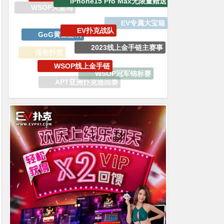
GoG黄金游戏
2023线上金手链主赛事
WSOP线上金手链
传奇扑克
WSOP冠军锦标赛
APT亚洲扑克巡回赛
双旦嘉年华
德州扑克