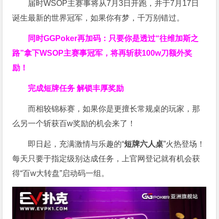
届时WSOP主赛事将从7月3日开跑，并于7月17日
诞生最新的世界冠军，如果你有梦，千万别错过。
同时GGPoker再加码：只要你是透过“往维加斯之
路”拿下WSOP主赛事冠军，将再斩获
100w刀
额外奖
励！
完成短牌任务 解锁丰厚奖励
而相较锦标赛，如果你是更擅长常规桌的玩家，那
么另一个斩获百w奖励的机会来了！
即日起，充满激情与乐趣的“
短牌六人桌
”火热登场！
每天只要于指定级别达成任务，上官网登记就有机会获
得“百w大转盘”启动码一组。