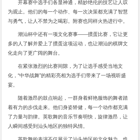
开幕赛中选手们各显神通，精妙绝伦的技艺让人叹
为观止。他们的每一个动作、每一次决策都充满了智慧
与勇气，让人不禁为之喝彩。附赛也同样火热进行中。
潮汕杯中还有一项文化赛事——掼蛋比赛，它让更
多的人了解并爱上了掼蛋这项运动，也让潮汕的棋牌文
化走向了更广阔的舞台。
在紧张激烈的比赛间隙，为了让选手感受当地文
化，“中华战舞”的精彩亮相为选手们带来了一场视听盛
宴。
随着激昂的鼓点响起，一群身着鲜艳服饰的舞者踏
着有力的步伐走来。他们身姿矫健，每一个动作都充满
了力量与韵律。英歌舞的音乐节奏明快，旋律激昂，让
人瞬间感受到汕头地区的独特风情。
英歌舞的表演不仅展示了汕头地区的文化魅力，也