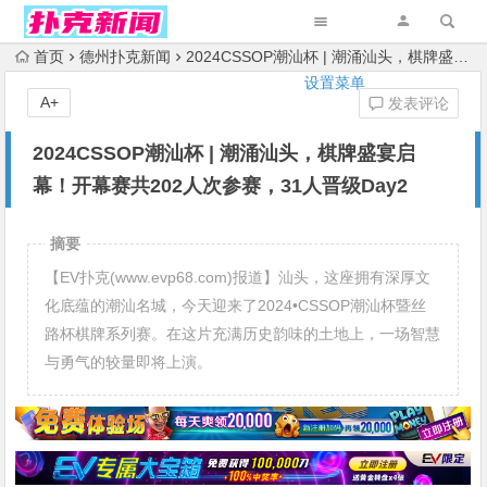
首页
德州扑克新闻
2024CSSOP潮汕杯 | 潮涌汕头，棋牌盛宴启幕！开幕赛共202人次参赛，31人晋级Day2
设置菜单
A+
发表评论
2024CSSOP潮汕杯 | 潮涌汕头，棋牌盛宴启
幕！开幕赛共202人次参赛，31人晋级Day2
摘要
【EV扑克(www.evp68.com)报道】汕头，这座拥有深厚文
化底蕴的潮汕名城，今天迎来了2024•CSSOP潮汕杯暨丝
路杯棋牌系列赛。在这片充满历史韵味的土地上，一场智慧
与勇气的较量即将上演。