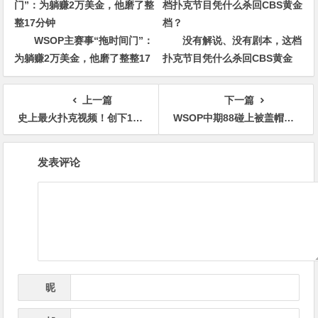
WSOP主赛事“拖时间门”：
没有解说、没有剧本，这档
为躺赚2万美金，他磨了整整17
扑克节目凭什么杀回CBS黄金
分钟
档？
上一篇
下一篇
史上最火扑克视频！创下1个亿的播放量，连职业牌手都惊呆了…
WSOP中期88碰上被盖帽的ABB牌面怎么打？
文
发表评论
章
导
航
昵
*
称