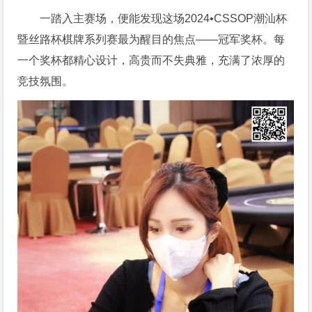
一踏入主赛场，便能发现这场2024•CSSOP潮汕杯
暨丝路杯棋牌系列赛最为醒目的焦点——冠军奖杯。每
一个奖杯都精心设计，高贵而不失典雅，充满了浓厚的
竞技氛围。