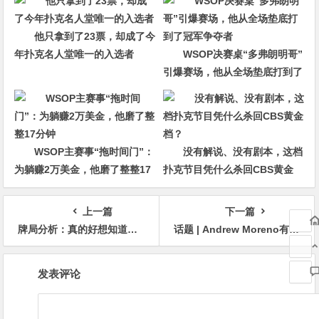
他只拿到了23票，却成了今
年扑克名人堂唯一的入选者
WSOP决赛桌“多弗朗明哥”
引爆赛场，他从全场垫底打到了
冠军争夺者
WSOP主赛事“拖时间门”：
没有解说、没有剧本，这档
为躺赚2万美金，他磨了整整17
扑克节目凭什么杀回CBS黄金
分钟
档？
上一篇
下一篇
牌局分析：真的好想知道他盖了什么牌
话题 | Andrew Moreno有一个关于WSOP的廉价技巧，您可以在家尝试
文
发表评论
章
导
航