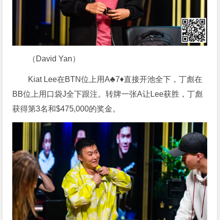
（David Yan）
Kiat Lee在BTN位上用A♣7♦直接开池全下，丁彪在
BB位上用口袋J全下跟注。转牌一张A让Lee获胜，丁彪
获得第3名和$475,000的奖金。