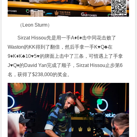
（Leon Sturm）
Sirzat Hissou先是用一手A♦6♦击中同花击败了
Waston的KK得到了翻倍，然后手拿一手K♥Q♣在
9♦K♦K♣10♥5♥的牌面上击中了三条，可惜遇上了手拿
J♥Q♦的David Yan完成了顺子，Sirzat Hissou止步第6
名，获得了$238,000的奖金。