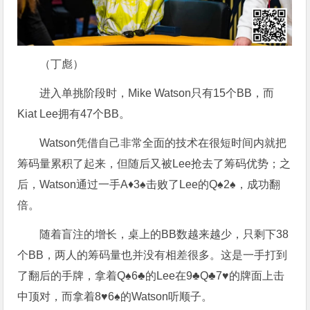
（丁彪）
进入单挑阶段时，Mike Watson只有15个BB，而
Kiat Lee拥有47个BB。
Watson凭借自己非常全面的技术在很短时间内就把
筹码量累积了起来，但随后又被Lee抢去了筹码优势；之
后，Watson通过一手A♦3♠击败了Lee的Q♠2♠，成功翻
倍。
随着盲注的增长，桌上的BB数越来越少，只剩下38
个BB，两人的筹码量也并没有相差很多。这是一手打到
了翻后的手牌，拿着Q♠6♣的Lee在9♣Q♣7♥的牌面上击
中顶对，而拿着8♥6♠的Watson听顺子。