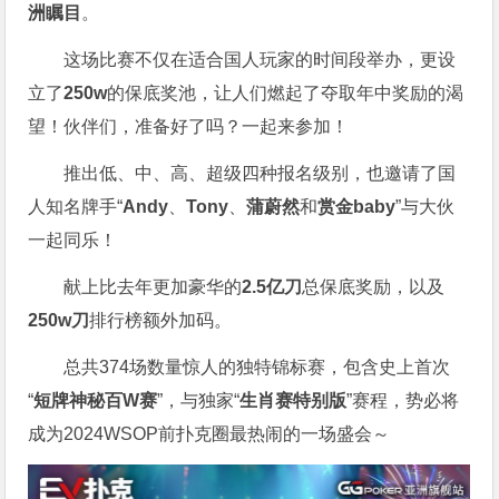
洲瞩目
。
这场比赛不仅在适合国人玩家的时间段举办，更设
立了
250w
的保底奖池，让人们燃起了夺取年中奖励的渴
望！伙伴们，准备好了吗？一起来参加！
推出低、中、高、超级四种报名级别，也邀请了国
人知名牌手“
Andy
、
Tony
、
蒲蔚然
和
赏金baby
”与大伙
一起同乐！
献上比去年更加豪华的
2.5亿刀
总保底奖励，以及
250w刀
排行榜额外加码。
总共374场数量惊人的独特锦标赛，包含史上首次
“
短牌神秘百W赛
”，与独家“
生肖赛特别版
”赛程，势必将
成为2024WSOP前扑克圈最热闹的一场盛会～