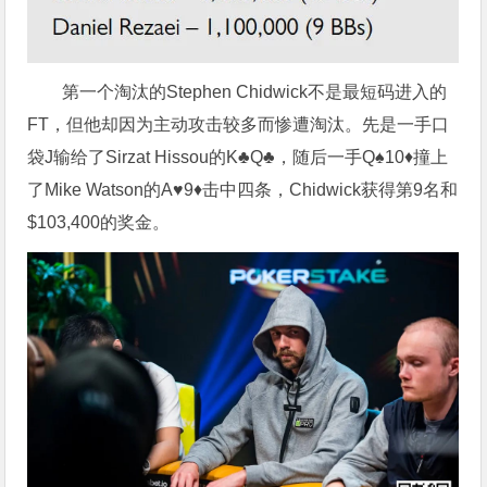
第一个淘汰的Stephen Chidwick不是最短码进入的
FT，但他却因为主动攻击较多而惨遭淘汰。先是一手口
袋J输给了Sirzat Hissou的K♣Q♣，随后一手Q♠10♦撞上
了Mike Watson的A♥9♦击中四条，Chidwick获得第9名和
$103,400的奖金。