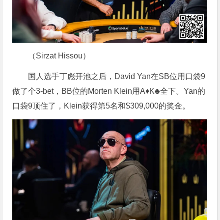
（Sirzat Hissou）
国人选手丁彪开池之后，David Yan在SB位用口袋9
做了个3-bet，BB位的Morten Klein用A♦K♣全下。Yan的
口袋9顶住了，Klein获得第5名和$309,000的奖金。