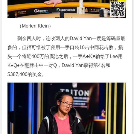
（Morten Klein）
剩余四人时，连收两人的David Yan一度是筹码量最
多的，但很可惜被丁彪用一手口袋10击中同花击败，损
失一个将近400万的底池之后，一手A♣K♥输给了Lee用
K♠Q♠在翻牌击中一对Q，David Yan获得第4名和
$387,400的奖金。