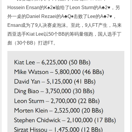
Hossein Ensan的K♠2♠输给了Leon Sturm的A♣2♥，另
外一桌的Daniel Rezaei的A♣Q♦击败了Lee的A♣7♥，
Ensan成为了9人决赛桌泡沫。至此，9人FT产生，马来
西亚选手Kiat Lee以50个BB的筹码量领跑，国人选手丁
彪（30个BB）打进FT。