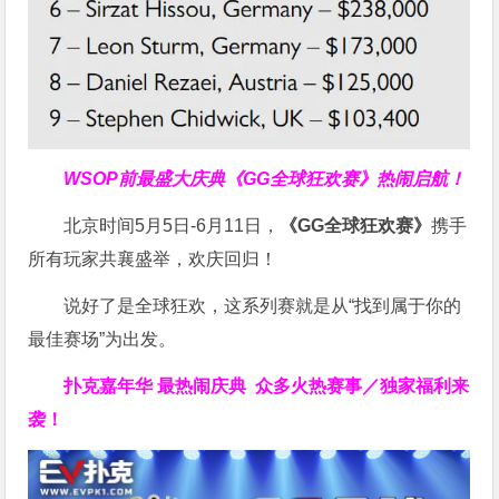
WSOP前最盛大庆典
《GG全球狂欢赛》
热闹启航！
北京时间5月5日-6月11日，
《GG全球狂欢赛》
携手
所有玩家共襄盛举，欢庆回归！
说好了是全球狂欢，这系列赛就是从“找到属于你的
最佳赛场”为出发。
扑克嘉年华 最热闹庆典
众多
火热赛事
／
独家福利
来
袭！