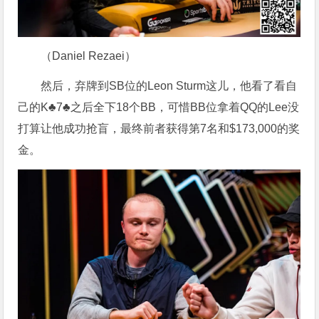
（Daniel Rezaei）
然后，弃牌到SB位的Leon Sturm这儿，他看了看自
己的K♣7♣之后全下18个BB，可惜BB位拿着QQ的Lee没
打算让他成功抢盲，最终前者获得第7名和$173,000的奖
金。