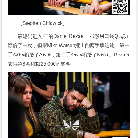
（Stephen Chidwick）
最短码进入FT的Daniel Rezaei，虽然用口袋Q成功
翻倍了一次，但跟Mike Watson撞上的两手牌连输，第一
手A♠6♠输给了A♦J♣，第二手K♥J♠输给了K♦A♦。Rezaei
获得第8名和$125,000的奖金。