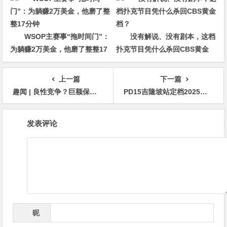
WSOP主赛事“拖时间门”：
没有解说、没有剧本，这档
为躺赚2万美金，他磨了整整17
扑克节目凭什么杀回CBS黄金
分钟
档？
上一篇
下一篇
趣闻 | 良性竞争？巨额保证金导致各大系列赛接连出现亏损
PD15吉隆坡站定档2025年1月16日-26日！期待中国军团再创辉煌
文
发表评论
章
导
航
昵