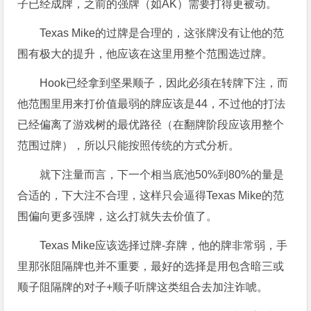
子已经成牌，之前的强牌（如AK）需要打得更被动。
Texas Mike的过牌是合理的，这张牌没有让他的范
围有极大的提升，他应该在这里用整个范围选过牌。
Hook已经拿到坚果顺子，因此必须在转牌下注，而
他范围里用来打价值最弱的牌应该是44，不过他的打法
已经偏离了游戏树的最优路径（在翻牌阶段应该用整个
范围过牌），所以只能按照传统的方式分析。
就下注量而言，下一个相当底池50%到80%的量是
合适的，下大注不合理，这样只会逼得Texas Mike的范
围偏向更多强牌，这么打就失去价值了。
Texas Mike应该选择过牌-弃牌，他的牌非常弱，手
里那张阻隔牌也并不重要，最好的选择是用包含暗三或
顺子阻隔牌的对子+顺子听牌这类组合去加注诈唬。