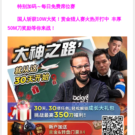
特别加码～每日免费席位赛
国人斩获
10W
大奖！
赏金猎人赛火热开打中 丰厚
50M刀奖励等你来战！