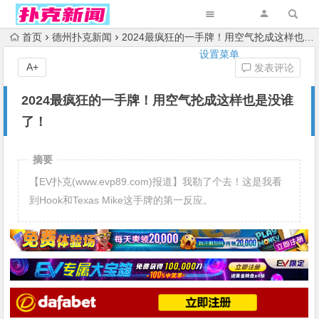
首页
德州扑克新闻
2024最疯狂的一手牌！用空气抡成这样也是没谁了！
设置菜单
A+
发表评论
2024最疯狂的一手牌！用空气抡成这样也是没谁
了！
摘要
【EV扑克(www.evp89.com)报道】我勒了个去！这是我看
到Hook和Texas Mike这手牌的第一反应。