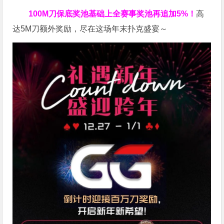
100M刀
保底奖池基础上全赛事奖池再
追加5%
！
高
达5M刀额外奖励，尽在这场年末扑克盛宴～