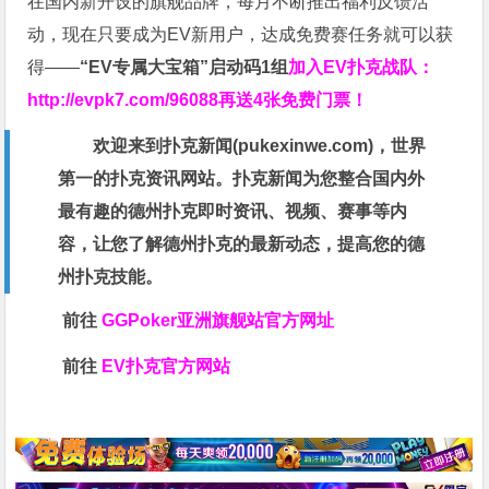
在国内新开设的旗舰品牌，每月不断推出福利反馈活
动，现在只要成为EV新用户，达成免费赛任务就可以获
得——
“EV专属大宝箱”启动码1组
加入EV扑克战队：
http://evpk7.com/96088
再送4张免费门票！
欢迎来到扑克新闻(
pukexinwe.com
)，世界
第一的扑克资讯网站。扑克新闻为您整合国内外
最有趣的德州扑克即时资讯、视频、赛事等内
容，让您了解德州扑克的最新动态，提高您的德
州扑克技能。
前往
GGPoker亚洲旗舰站
官方网址
前往
EV扑克官方网站