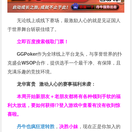
无论线上或线下赛场，最激励人心的就是见证国人
于世界舞台斩获佳绩了。
立即百度搜索领取门票！
GGPoker
作为全球线上平台龙头，与享誉世界的扑
克盛会
WSOP
合作，提供选手一个最干净、有保障，且
充满乐趣的竞技环境。
龙华富贵 激动人心的赛事福利来袭：
本周开始新朋友＋老朋友都将有各种领到手软的福
利大放送，要如何获得!?登入游戏中查看有没有收到惊
喜啦。
丹牛也疯狂逆转胜
，
决胜小妹
，现在正是你加入的