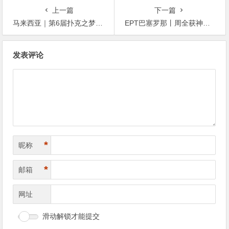
夺超级豪客赛冠军！
上一篇
下一篇
马来西亚｜第6届扑克之梦参赛人数屡创新高，澳洲华人获得本届第一个“梦之龙”奖杯
EPT巴塞罗那丨周全获神秘赏金赛第四名，魏国梁 余磊 薛松晋级开幕赛Day2
文
发表评论
章
导
航
*
昵称
*
邮箱
网址
滑动解锁才能提交