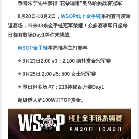
恭喜朱宁先生
获得“花朵咖啡”奥马哈挑战赛冠军
8月20日-10月2日，
WSOP线上金手链
系列赛再度重
返赛场
，带来33条金手链冠军荣耀！众多赛事即日起每
日都有数场Day1等你来挑战
。
WSOP金手链
本周推荐主打赛事
⭐ 8月23日2:00 #3：2,100 德扑赏金冠军赛
⭐ 8月25日 2:00 #5: 500 女士冠军赛
⭐ 即日起多场 #7：210神秘百万赛Day1
超级诱人的100W刀TOP赏金。