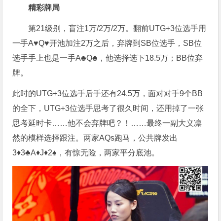
精彩牌局
第21级别，盲注1万/2万/2万。翻前UTG+3位选手用
一手A♥Q♥开池加注2万之后，弃牌到SB位选手，SB位
选手手上也是一手A♣Q♣，他选择选下18.5万；BB位弃
牌。
此时的UTG+3位选手后手还有24.5万，面对对手9个BB
的全下，UTG+3位选手思考了很久时间，还用掉了一张
思考延时卡……他不会弃牌吧？！……最终一副大义凛
然的模样选择跟注。两家AQs跑马，公共牌发出
3♦3♣A♦J♦2♠，有惊无险，两家平分底池。