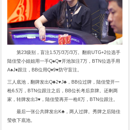
第23级别，盲注1.5万/3万/3万。翻前UTG+2位选手
陆佳莹小姐姐用一手Q♠Q♥开池加注7万，BTN位选手用
A♠J♦跟注，BB位用Q♦9♥防守盲注。
三人底池，翻牌发出Q♣2♥J♣，BB位过牌，陆佳莹开一
枪6.5万，BTN位跟注之后，BB位长考后弃牌。还剩两
家，转牌发出3♥，陆佳莹再开一枪8万，BTN位跟注。
最后一张公共牌发出K♣，两人过牌。秀牌之后陆佳
莹收下底池。