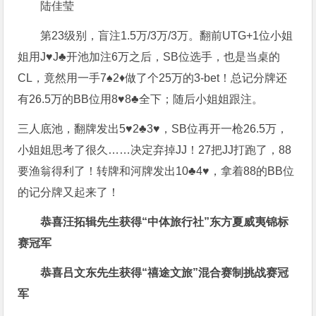
陆佳莹
第23级别，盲注1.5万/3万/3万。翻前UTG+1位小姐
姐用J♥J♣开池加注6万之后，SB位选手，也是当桌的
CL，竟然用一手7♠2♦做了个25万的3-bet！总记分牌还
有26.5万的BB位用8♥8♣全下；随后小姐姐跟注。
三人底池，翻牌发出5♥2♣3♥，SB位再开一枪26.5万，
小姐姐思考了很久……决定弃掉JJ！27把JJ打跑了，88
要渔翁得利了！转牌和河牌发出10♣4♥，拿着88的BB位
的记分牌又起来了！
恭喜汪拓辑先生
获得“中体旅行社”东方夏威夷锦标
赛冠军
恭喜吕文东先生
获得“禧途文旅”混合赛制挑战赛冠
军