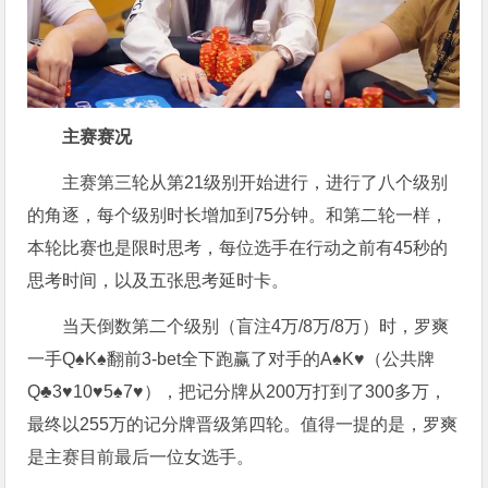
主赛赛况
主赛第三轮从第21级别开始进行，进行了八个级别
的角逐，每个级别时长增加到75分钟。和第二轮一样，
本轮比赛也是限时思考，每位选手在行动之前有45秒的
思考时间，以及五张思考延时卡。
当天倒数第二个级别（盲注4万/8万/8万）时，罗爽
一手Q♠K♠翻前3-bet全下跑赢了对手的A♠K♥（公共牌
Q♣3♥10♥5♠7♥），把记分牌从200万打到了300多万，
最终以255万的记分牌晋级第四轮。值得一提的是，罗爽
是主赛目前最后一位女选手。