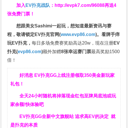
加入
EV扑克战队
：
http://evpk7.com/96088
再送4
张免费门票！
想跟美女Sashimi一起玩，
想知道最新资讯与赛
程，
敬请锁定EV扑克官网(
www.evp86.com
)。
看牌手痒
玩EV扑克，
每日多场免费赛奖励高达20w，现在注册
EV
扑克(
evp86.com
)
额外加赠
8张幸运赛门票
最高奖励1500
倍！
好消息 EV扑克GG上线注册领取350美金新玩家
礼包！
全天24小时随机将掉落现金红包至牌局底池或玩
家余额!快体验吧
EV扑克GG全新中文旗舰站 追求高EV的决定 就
是扑克的本质