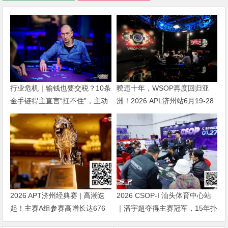
行业危机｜输钱也要交税？10条
暌违十年，WSOP再度回归亚
金手链得主直言“扛不住”，主动
洲！2026 APL济州站6月19-28
砍掉四分之三比赛
日盛大登场！
2026 APT济州经典赛 | 高潮迭
2026 CSOP-I 汕头体育中心站
起！主赛A组参赛高增长达676
｜潘宇超夺得主赛冠军，15年扑
人次！中国选手 Tony Lin 逆袭
克路，圆梦CSOP！