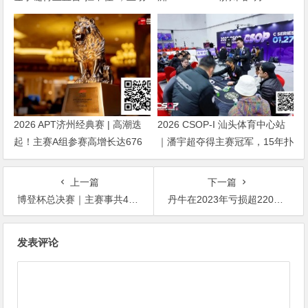
砍掉四分之三比赛
日盛大登场！
2026 APT济州经典赛 | 高潮迭
2026 CSOP-I 汕头体育中心站
起！主赛A组参赛高增长达676
｜潘宇超夺得主赛冠军，15年扑
人次！中国选手 Tony Lin 逆袭
克路，圆梦CSOP！
夺超级豪客赛冠军！
上一篇
下一篇
博登杯总决赛｜主赛事共469人参赛107人晋级 卓国栋/周兆祥领跑D组/D组快速
丹牛在2023年亏损超220万美元！2024年有新策略？
文
发表评论
章
导
航