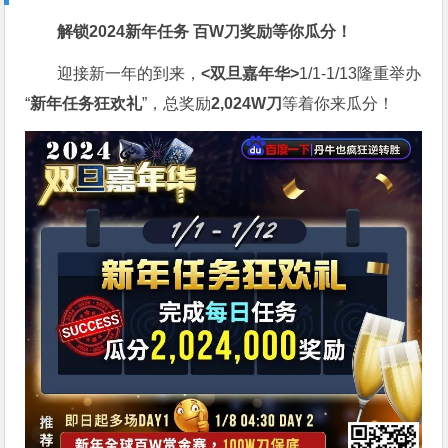
解锁2024新年任务
百W刀奖励
等你瓜分！
迎接新一年的到来，
<双旦嘉年华>
1/1-1/13隆重举办
“
新年任务狂欢礼
”，总奖励
2,024W刀
等着你来瓜分！