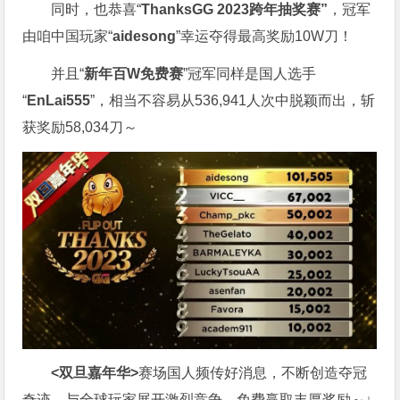
同时，也恭喜“
ThanksGG 2023跨年抽奖赛”
，冠军
由咱中国玩家“
aidesong
”幸运夺得最高奖励10W刀！
并且“
新年百W免费赛
”冠军同样是国人选手
“
EnLai555
”，相当不容易从536,941人次中脱颖而出，斩
获奖励58,034刀～
<双旦嘉年华>
赛场国人频传好消息，不断创造夺冠
奇迹。与全球玩家展开激烈竞争，免费赢取丰厚奖励～
↓