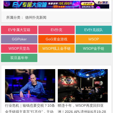
所属分类：
德州扑克新闻
EV专属大宝箱
EV扑克
EV扑克战队
GGPoker
GoG黄金游戏
WSOP
WSOP天堂岛
WSOP线上金手链
WSOP金手链
双旦嘉年华
行业危机｜输钱也要交税？10条
暌违十年，WSOP再度回归亚
金手链得主直言“扛不住”，主动
洲！2026 APL济州站6月19-28